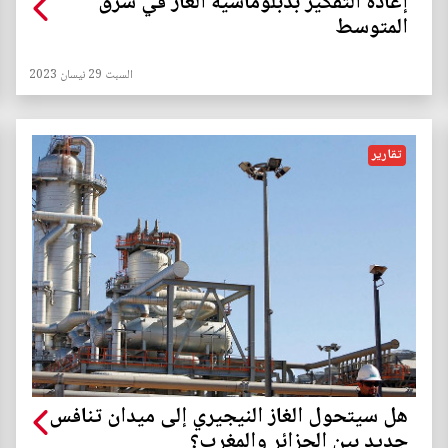
إعادة التفكير بدبلوماسية الغاز في شرق
المتوسط
السبت 29 نيسان 2023
تقارير
هل سيتحول الغاز النيجيري إلى ميدان تنافس
جديد بين الجزائر والمغرب؟