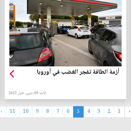
أزمة الطاقة تفجر الغضب في أوروبا
الأحد 09 تشرين الاول 2022
›
11
10
9
8
7
6
5
4
3
2
1
‹