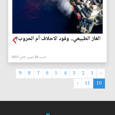
الغاز الطبيعي.. وقود الاحلاف أم الحروب؟
السبت 28 تشرين الثاني 2015
9
8
7
6
5
4
3
2
1
‹
›
11
10