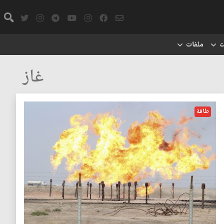
ت
ملفات
غاز
طاقة