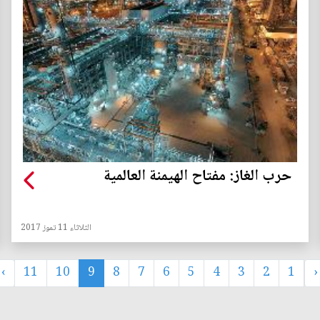
حرب الغاز: مفتاح الهيمنة العالمية
الثلاثاء 11 تموز 2017
›
11
10
9
8
7
6
5
4
3
2
1
‹