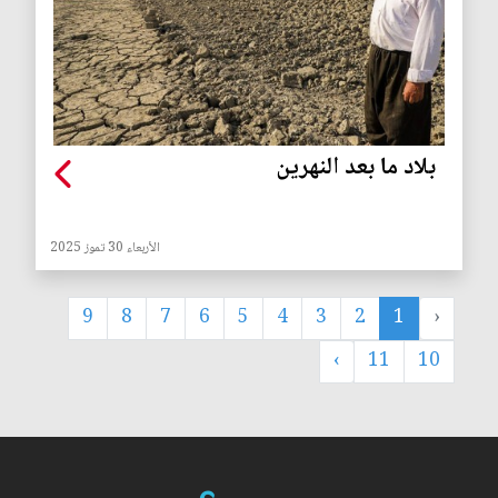
‏بلاد ما بعد النهرين
الأربعاء 30 تموز 2025
9
8
7
6
5
4
3
2
1
‹
›
11
10