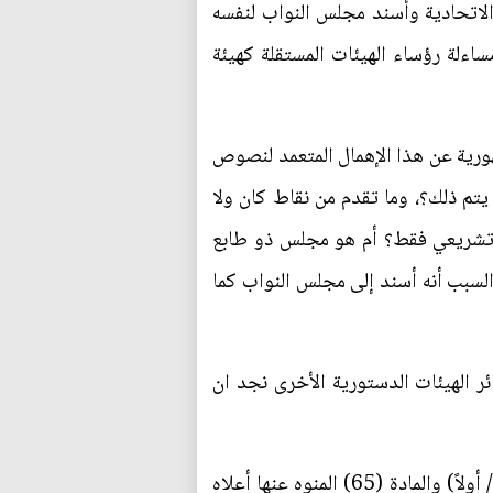
الاتحادية وأسند مجلس النواب لنفسه
مساءلة رؤساء الهيئات المستقلة كهيئة
ورية عن هذا الإهمال المتعمد لنصوص
تم ذلك؟، وما تقدم من نقاط كان ولا
و تشريعي فقط؟ أم هو مجلس ذو طابع
السبب أنه أسند إلى مجلس النواب كما
ر الهيئات الدستورية الأخرى نجد ان
أولا: مسؤولية مجلس النواب: إذ عهد إليه الدستور العراقي بالوظيفة التشريعية بموجب أحكام المادة (61/ أولاً) والمادة (65) المنوه عنها أعلاه