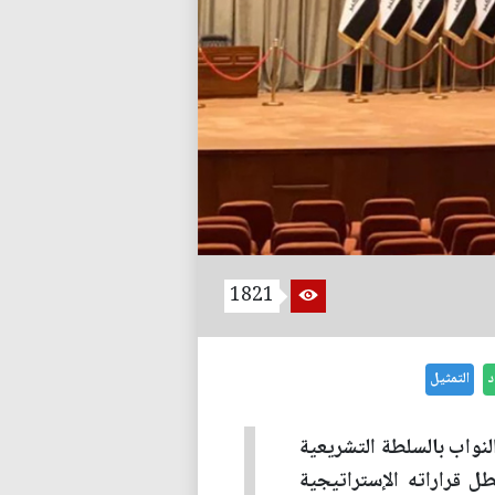
1821
د
التمثيل
نواب بالسلطة التشريعية
ل قراراته الإستراتيجية