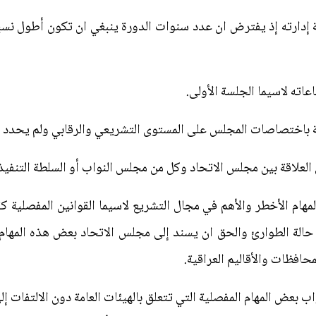
إدارته إذ يفترض ان عدد سنوات الدورة ينبغي ان تكون أطول نسب
عاته لاسيما الجلسة الأولى.
قة باختصاصات المجلس على المستوى التشريعي والرقابي ولم يحدد أ
لعلاقة بين مجلس الاتحاد وكل من مجلس النواب أو السلطة التنفيذي
هام الأخطر والأهم في مجال التشريع لاسيما القوانين المفصلية كقا
 حالة الطوارئ والحق ان يسند إلى مجلس الاتحاد بعض هذه المهام
حافظات والأقاليم العراقية.
ب بعض المهام المفصلية التي تتعلق بالهيئات العامة دون الالتفات إل