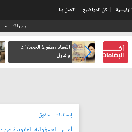
الرئيسية
|
كل المواضيع
|
اتصل بنا
آراء وافكار
س
بعين كتب لنفسه
الفساد وسقوط الحضارات
والدول
إنسانيات
-
حقوق
أسس المسؤولية القانونية عن 