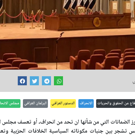
ي
دفاع عن الحقوق والحريات
الانحراف
الدستور العراقي
البرلمان العراقي
مجلس الاتحا
رز الضمانات التي من شأنها ان تحد من انحراف، أو تعسف مجلس ال
لس تشجر بين جنبات مكوناته السياسية الخلافات الحزبية وتعط