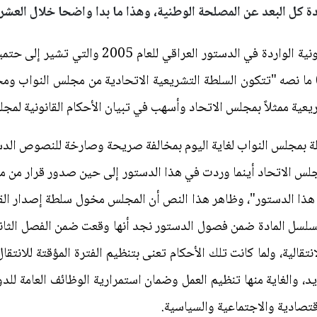
دة كل البعد عن المصلحة الوطنية، وهذا ما بدا واضحا خلال العشري
على الرغم من صراحة النصوص القانونية الواردة في
ن مجلسين حيث ورد في المادة (48) ما نصه "تتكون السلطة التشريعية الاتحادية من مجلس 
يعية ممثلاً بمجلس الاتحاد وأسهب في تبيان الأحكام القانونية لمجل
جلس الاتحاد أينما وردت في هذا الدستور إلى حين صدور قرار من مجل
اذ هذا الدستور"، وظاهر هذا النص أن المجلس مخول سلطة إصدار الق
سلسل المادة ضمن فصول الدستور نجد أنها وقعت ضمن الفصل الثاني ال
انتقالية، ولما كانت تلك الأحكام تعنى بتنظيم الفترة المؤقتة للانت
 والغاية منها تنظيم العمل وضمان استمرارية الوظائف العامة للدو
قتصادية والاجتماعية والسياسية.