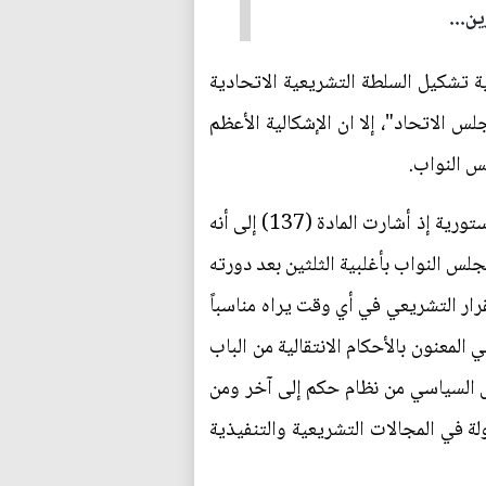
ن...
 الدستور العراقي للعام 2005 والتي تشير إلى حتمية تشكيل السلطة التشريعية الاتحادية
النواب ومجلس الاتحاد"، إلا ان الإشكالية الأعظم
س النواب.
والواقع يشير إلى أحادية السلطة متمثلة بمجلس النواب لغاية اليوم بمخالفة صريحة وصارخة للنصوص الدستورية إذ أشارت المادة (137) إلى أنه
س النواب بأغلبية الثلثين بعد دورته
رار التشريعي في أي وقت يراه مناسباً
معنون بالأحكام الانتقالية من الباب
قال السياسي من نظام حكم إلى آخر ومن
لة في المجالات التشريعية والتنفيذية