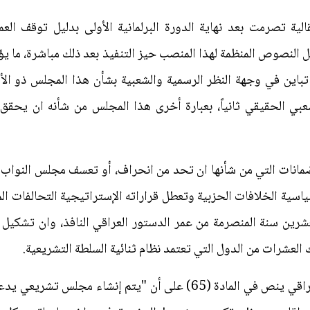
قالية تصرمت بعد نهاية الدورة البرلمانية الأولى بدليل توقف ا
 النصوص المنظمة لهذا المنصب حيز التنفيذ بعد ذلك مباشرة، ما 
باين في وجهة النظر الرسمية والشعبية بشأن هذا المجلس ذو الأ
الشعبي الحقيقي ثانياً، بعبارة أخرى هذا المجلس من شأنه ان يحقق
انات التي من شأنها ان تحد من انحراف، أو تعسف مجلس النواب بال
سية الخلافات الحزبية وتعطل قراراته الإستراتيجية التحالفات ال
عشرين سنة المنصرمة من عمر الدستور العراقي النافذ، وان تشكي
ك العشرات من الدول التي تعتمد نظام ثنائية السلطة التشريعية.
وبهذا الصدد نشير إلى ان الدستور العراقي ينص في المادة (65) على أن