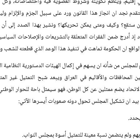
ي إقليم، وينظم تكوينه وشروط العضوية فيه واختصاصاته، وكل ما
دم نجد ان انجاز هذا القانون ورد على سبيل الجزم والإلزام وليس
ن ستقع؟ وكيف ومتى يمكن تحريكها؟ ونشير بهذا الصدد إلى أن الم
إذ أدرج ضمن الفقرات المتعلقة بالتشريعات والإصلاحات السياسية ف
لواقع ان الحكومة تماهت في تنفيذ هذا الوعد الذي قطعته للشعب و
 للمجلس من شأنه ان يسهم في إكمال الهيئات الدستورية النظامية الت
 المحافظات والأقاليم في العراق ويبعد شبح التمثيل غير المتك
لاتحاد يضم ممثلين عن كل الوطن، فهو سيمثل باحة للحوار الوطني 
 بيد ان تشكيل المجلس تحول دونه صعوبات أيسرها الآتي:
هم ولم يتضمن نسبة معينة للتمثيل أسوة بمجلس النواب.