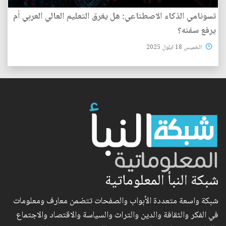
تسونامي الذكاء الاصطناعي: هل يغرق التعليم العالي العربي أم
يرفع سفنه؟
الخميس 18 ايلول 2025
شبكة النبأ المعلوماتية
شبكة واسعة متعددة الأبواب والصفحات تتضمن معارف ومعلومات
في الفكر والثقافة والدين والتراث والسياسة والاقتصاد والاجتماع