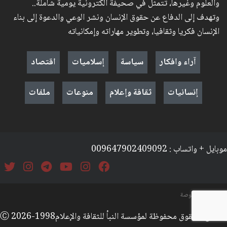
والعلوم وغيرها، تتمثل في صحيفة الكترونية يومية شاملة..
وتهدف إلى الدفاع عن حقوق الإنسان ونشر الوعي والدعوة إلى بناء
الإنسان فكريا وثقافيا، وتطوير مهاراته وإمكانياته
آراء وافكار
سياسة
إسلاميات
اقتصاد
إنسانيات
ثقافة وإعلام
منوعات
ملفات
موبايل + واتساب : 009647902409092
السياسة والخصوصة
جميع الحقوق محفوظة لمؤسسة النبأ للثقافة والإعلامⒸ 2026-1998