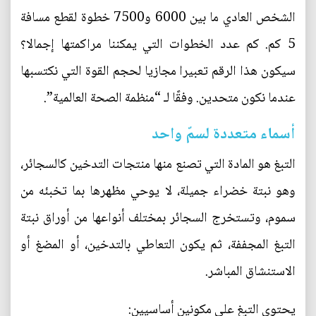
الشخص العادي ما بين 6000 و7500 خطوة لقطع مسافة
5 كم. كم عدد الخطوات التي يمكننا مراكمتها إجمالا؟
سيكون هذا الرقم تعبيرا مجازيا لحجم القوة التي نكتسبها
عندما نكون متحدين. وفقًا لـ “منظمة الصحة العالمية”.
أسماء متعددة لسمّ واحد
التبغ هو المادة التي تصنع منها منتجات التدخين كالسجائر،
وهو نبتة خضراء جميلة، لا يوحي مظهرها بما تخبئه من
سموم، وتستخرج السجائر بمختلف أنواعها من أوراق نبتة
التبغ المجففة، ثم يكون التعاطي بالتدخين، أو المضغ أو
الاستنشاق المباشر.
يحتوي التبغ على مكونين أساسيين: