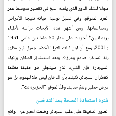
مجالا للشك الدور الذي يلعبه التبغ في تقصير متوسط عمر
الفرد المتوقع، وفي تقليل نوعية حياته نتيجة الأمراض
ومضاعفاتها. ومن أشهر هذه الأبحاث دراسة لأطباء
بريطانيين* أجريت على مدار 50 عاما بين عامي 1951
و2001، ومع أن لون نبات التبغ الأخضر جميل فإن مظهر
رئة المدخن صادم ومروّع. وبعد استنشاق الدخان وإنهاء
السيجارة، فإن الشيء الذي سينجلي هو حقيقة مظلمة
كقطران السجائر، تُنبئك بأن الدخان ليس حلا للهموم، بل هو
مرض خطير وهمّ جديد. وفقًا لموقع “الجزيرة نت”.
فترة استعادة الصحة بعد التدخين
الصور المخيفة على علب السجائر وضعت لتعبر عن الواقع