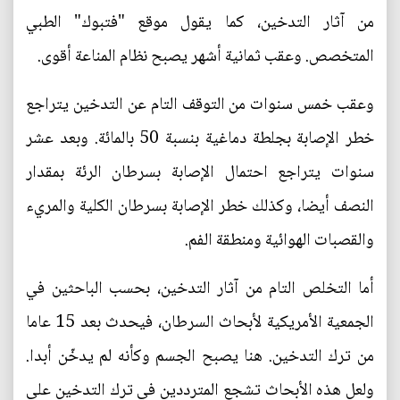
من آثار التدخين، كما يقول موقع "فتبوك" الطبي
المتخصص. وعقب ثمانية أشهر يصبح نظام المناعة أقوى.
وعقب خمس سنوات من التوقف التام عن التدخين يتراجع
خطر الإصابة بجلطة دماغية بنسبة 50 بالمائة. وبعد عشر
سنوات يتراجع احتمال الإصابة بسرطان الرئة بمقدار
النصف أيضا، وكذلك خطر الإصابة بسرطان الكلية والمريء
والقصبات الهوائية ومنطقة الفم.
أما التخلص التام من آثار التدخين، بحسب الباحثين في
الجمعية الأمريكية لأبحاث السرطان، فيحدث بعد 15 عاما
من ترك التدخين. هنا يصبح الجسم وكأنه لم يدخّن أبدا.
ولعل هذه الأبحاث تشجع المترددين في ترك التدخين على