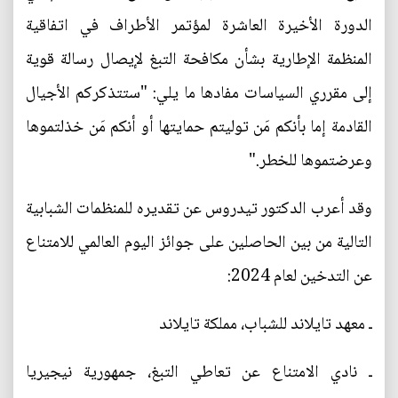
الدورة الأخيرة العاشرة لمؤتمر الأطراف في اتفاقية
المنظمة الإطارية بشأن مكافحة التبغ لإيصال رسالة قوية
إلى مقرري السياسات مفادها ما يلي: "ستتذكركم الأجيال
القادمة إما بأنكم مَن توليتم حمايتها أو أنكم مَن خذلتموها
وعرضتموها للخطر."
وقد أعرب الدكتور تيدروس عن تقديره للمنظمات الشبابية
التالية من بين الحاصلين على جوائز اليوم العالمي للامتناع
عن التدخين لعام 2024:
ـ معهد تايلاند للشباب، مملكة تايلاند
ـ نادي الامتناع عن تعاطي التبغ، جمهورية نيجيريا