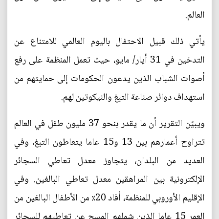
العالم.
يأتي ذلك قبيل الاحتفال باليوم العالمي للامتناع عن
التدخين في 31 أيار/ مايو، حيث تعمل المنظمة على رفع
أصوات الشباب الذين يدعون الحكومات إلى حمايتهم من
استهداف دوائر صناعة التبغ والنيكوتين لهم.
ويبيّن التقرير أن ما يقدر بنحو 37 مليون طفل في العالم
تتراوح أعمارهم بين 13 و15 عاما يتعاطون التبغ، وفي
العديد من البلدان، يتجاوز معدل تعاطي السجائر
الإلكترونية بين المراهقين معدل تعاطي البالغين. وفي
الإقليم الأوروبي للمنظمة، أفاد 20٪ من الأطفال البالغين من
العمر 15 عاما الذين شملهم المسح عن تعاطيهم للسجائر