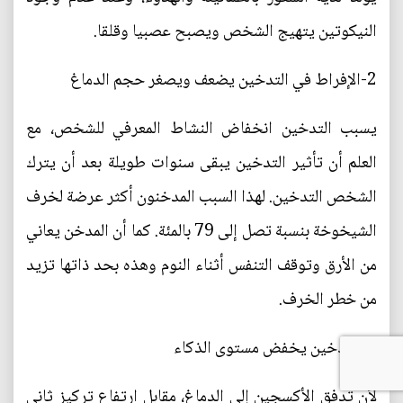
النيكوتين يتهيج الشخص ويصبح عصبيا وقلقا.
2-الإفراط في التدخين يضعف ويصغر حجم الدماغ
يسبب التدخين انخفاض النشاط المعرفي للشخص، مع
العلم أن تأثير التدخين يبقى سنوات طويلة بعد أن يترك
الشخص التدخين. لهذا السبب المدخنون أكثر عرضة لخرف
الشيخوخة بنسبة تصل إلى 79 بالمئة. كما أن المدخن يعاني
من الأرق وتوقف التنفس أثناء النوم وهذه بحد ذاتها تزيد
من خطر الخرف.
3-التدخين يخفض مستوى الذكاء
لأن تدفق الأكسجين إلى الدماغ، مقابل ارتفاع تركيز ثاني