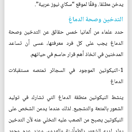
يدخن مطلقا. وفقًا لموقع “سكاي نيوز عربية”.
التدخين وصحة الدماغ
حدد علماء من ألمانيا خمس حقائق عن التدخين وصحة
الدماغ يجب على كل فرد معرفتها، عسى أن تساعد
المدخنين في اتخاذ أهم قرار حاسم في حياتهم.
1-النيكوتين الموجود في السجائر تمتصه مستقبلات
الدماغ
ينشط النيكوتين منطقة الدماغ التي تشارك في توليد
الشعور بالمتعة والتشجيع. لذلك عندما يدمن الشخص على
النيكوتين يصبح من الصعب عليه التخلي عنه لأن التدخين
يولد لديه الشعور بالطمأنينة والهدوء، وعند عدم وجود