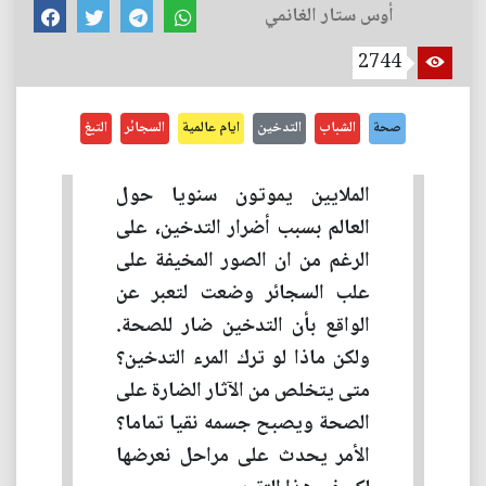
أوس ستار الغانمي
2744
صحة
الشباب
التدخين
ايام عالمية
السجائر
التبغ
الملايين يموتون سنويا حول
العالم بسبب أضرار التدخين، على
الرغم من ان الصور المخيفة على
علب السجائر وضعت لتعبر عن
الواقع بأن التدخين ضار للصحة.
ولكن ماذا لو ترك المرء التدخين؟
متى يتخلص من الآثار الضارة على
الصحة ويصبح جسمه نقيا تماما؟
الأمر يحدث على مراحل نعرضها