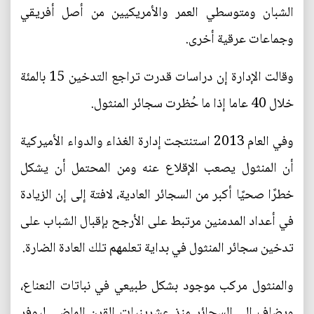
الشبان ومتوسطي العمر والأمريكيين من أصل أفريقي
وجماعات عرقية أخرى.
وقالت الإدارة إن دراسات قدرت تراجع التدخين 15 بالمئة
خلال 40 عاما إذا ما حُظرت سجائر المنثول.
وفي العام 2013 استنتجت إدارة الغذاء والدواء الأميركية
أن المنثول يصعب الإقلاع عنه ومن المحتمل أن يشكل
خطرًا صحيًا أكبر من السجائر العادية، لافتة إلى إن الزيادة
في أعداد المدمنين مرتبط على الأرجح بإقبال الشباب على
تدخين سجائر المنثول في بداية تعلمهم تلك العادة الضارة.
والمنثول مركب موجود بشكل طبيعي في نباتات النعناع،
ويضاف إلى السجائر منذ عشرينيات القرن الماضي ليوفر