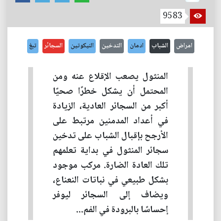
9583
امراض
الشباب
ادمان
التدخين
النيكوتين
السجائر
تبغ
المنثول يصعب الإقلاع عنه ومن
المحتمل أن يشكل خطرًا صحيًا
أكبر من السجائر العادية، الزيادة
في أعداد المدمنين مرتبط على
الأرجح بإقبال الشباب على تدخين
سجائر المنثول في بداية تعلمهم
تلك العادة الضارة. مركب موجود
بشكل طبيعي في نباتات النعناع،
ويضاف إلى السجائر ليوفر
إحساسًا بالبرودة في الفم...