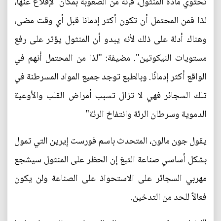
تحتوي مادة المنثول، فإنه من الصعوبة بمكان الإقلاع عنها،
لذا فمن المحتمل أن تكون أكثر إدمانا قبل أي وقت مضى،
وهناك أدلة على ذلك لأنه يبدو أن المنثول يؤثر على رفع
مستويات النيكوتين". مضيفة: "لذا من المحتمل أنهم في
الواقع أكثر إدمانًا. وبالطبع توجد جميع المواد المسرطنة في
تلك السجائر فهي لا تزال تسبب أمراض القلب والأوعية
الدموية وسرطان الرئة وانتفاخ الرئة"
يقول جون مالون، المتحدث باسم فورست إيرين التي تمول
بشكل أساسي صناعة التبغ إن الحظر على المنثول سيشجع
مهربي السجائر على الاستحواذ على الصناعة ولن يكون
فعالاً للحد من التدخين.