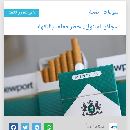
منوعات
-
صحة
الأثنين 02 آيار 2022
سجائر المنثول.. خطر مغلف بالنكهات
شبكة النبأ