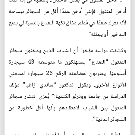
"أنا أدخن المنثول في بعض الأحيان.. بالنسبة لي إذا كنت
أدخن المنثول، فإنني أدخن عددًا أقل من السجائر ببساطة
لأنه يترك طعمًا في فمك. مذاق نكهة النعناع بالنسبة لي يمنع
التدخين أو يبطئه".
وكشفت دراسة مؤخرا أن الشباب الذين يدخنون سجائر
المنثول “النعناع” يستهلكون ما متوسطه 43 سيجارة
أسبوعيًا، يقتربون لمضاعفة الرقم 26 سيجارة لمدخني
الأنواع الأخرى. ويقول الدكتور “ساندي آزاغبا” مؤلف
الدراسة من جامعة ووترلو الكندية:” يُعزى انتشار سجائر
المنثول بين الشباب لاعتقادهم بأنها أقل خطورة من
السجائر العادية”.