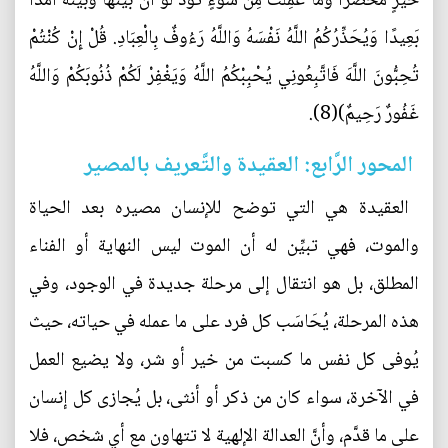
خَيْرٍ مُحْضَرًا وَمَا عَمِلَتْ مِنْ سُوءٍ تَوَدُّ لَوْ أَنَّ بَيْنَهَا وَبَيْنَهُ أَمَدًا
بَعِيدًا وَيُحَذِّرُكُمُ اللَّهُ نَفْسَهُ وَاللَّهُ رَءُوفٌ بِالْعِبَادِ. قُلْ إِنْ كُنْتُمْ
تُحِبُّونَ اللَّهَ فَاتَّبِعُونِي يُحْبِبْكُمُ اللَّهُ وَيَغْفِرْ لَكُمْ ذُنُوبَكُمْ وَاللَّهُ
غَفُورٌ رَحِيمٌ)(8).‏
‏ المحور الرَّابع: العقيدة والتَّعريف بالمصير
‏ العقيدة هي التي توضح للإنسان مصيره بعد الحياة
والموت، فهي تبيِّن له أن الموت ليس النهاية أو الفناء
المطلق، بل هو انتقال إلى مرحلة جديدة في الوجود، وفي
هذه المرحلة، يُحَاسَب كل فرد على ما عمله في حياته، حيث
يُوفى كل نفس ما كسبت من خير أو شر، ولا يضيع العمل
في الآخرة، سواء كان من ذكر أو أنثى، بل يُجازى كل إنسان
على ما قدَّم، وأنَّ العدالة الإلهية لا تتهاون مع أي شخص، فلا