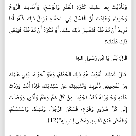
وَتَأَذَّيْتَ بِما عليكَ كَثْرَةِ الْقَذَرِ وَالْوَسَخِ، وَأَصَابَكَ قُرُوحٌ
وَجَرَبٌ، وَعَلِمْتَ أَنَّ الْغَسْلَ فِي الحمَّامِ يُزِيلُ ذَلِكَ كُلَّهُ؛ أَمَا
تُرِيدُ أَنْ تَدْخُلَهُ فَتَغْسِلَ ذَلِكَ عَنْكَ، أَوْ تَكْرَهُ أَنْ تَدْخُلَهُ فَيَبْقَى
ذَلِكَ عَلَيْكَ؟
قَالَ: بَلَى يَا ابْنَ رَسُولِ اللهِ!
قَالَ: فَذَلِكَ الْمَوْتُ هُوَ ذَلِكَ الْحَمَّامُ، وَهُوَ آخِرُ مَا بَقِيَ عَلَيْكَ
مِنْ تَمْحِيصِ ذُنُوبِكَ وَتَنْقِيَتِكَ عنْ سَيِّئَاتِكَ، فَإذَا أَنْتَ وَرَدْتَ
عَلَيْهِ وَجَاوَرْتَهُ فَقَدْ نَجَوْتَ مِنْ كُلِّ غَمٍّ وَهَمٍّ وَأَذًى، وَوَصَلْتَ
إِلَى كُلِّ سُرُورٍ وَفَرَحٍ؛ فَسَكَنَ الرَّجُلُ، وَنَشِطَ، وَاسْتَسْلَمَ،
وَغَمَّضَ عَيْنَ نَفْسِهِ، وَمَضَى لِسَبِيلِهِ"(12).