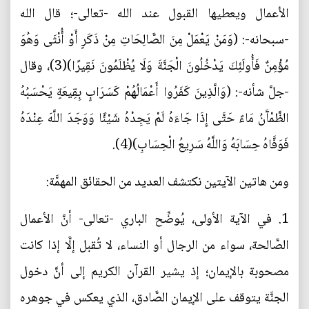
الأعمال ويعطيها القبول عند الله -تعالى-؛ قال الله
-سبحانه-: (وَمَنْ يَعْمَلْ مِنَ الصَّالِحَاتِ مِنْ ذَكَرٍ أَوْ أُنْثَى وَهُوَ
مُؤْمِنٌ فَأُولَئِكَ يَدْخُلُونَ الْجَنَّةَ وَلَا يُظْلَمُونَ نَقِيرًا)(3)، وقال
-جلَّ شأنه-: (وَالَّذِينَ كَفَرُوا أَعْمَالُهُمْ كَسَرَابٍ بِقِيعَةٍ يَحْسَبُهُ
الظَّمْآَنُ مَاءً حَتَّى إِذَا جَاءَهُ لَمْ يَجِدْهُ شَيْئًا وَوَجَدَ اللَّهَ عِنْدَهُ
فَوَفَّاهُ حِسَابَهُ وَاللَّهُ سَرِيعُ الْحِسَابِ)(4).‏
ومن هاتين الآيتين نكتشف العديد من الحقائق المهمَّة:
1. في الآية الأولى، يُوضِّح الباري -تعالى- أنَّ الأعمال
الصَّالحة، سواء من الرجال أو النساء، لا تُقبل إلَّا إذا كانت
مصحوبة بالإيمان؛ إذ يشير القرآن الكريم إلى أنَّ دخول
الجنَّة يتوقف على الإيمان الصَّادق، الذي يعكس في جوهره