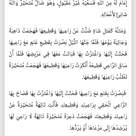
إِمَامَ لَهُ مِنَ اللَّهِ فَسَعْيُهُ غَيْرُ مَقْبُولٍ، وَهُوَ ضَالٌّ مُتَحَيِّرٌ وَاللَّهُ
شَانِئٌ لِأَعْمَالِهِ.
وَمَثَلُهُ كَمَثَلِ شَاةٍ ضَلَّتْ عَنْ رَاعِيهَا وَقَطِيعِهَا فَهَجَمَتْ ذَاهِبَةً
وَجَائِيَةً يَوْمَهَا فَلَمَّا جَنَّهَا اللَّيْلُ بَصُرَتْ بِقَطِيعِ غَنَمٍ مَعَ رَاعِيهَا
فَحَنَّتْ إِلَيْهَا وَاغْتَرَّتْ بِهَا فَبَاتَتْ مَعَهَا فِي مَرْبِضِهَا فَلَمَّا أَنْ
سَاقَ الرَّاعِي قَطِيعَهُ أَنْكَرَتْ رَاعِيَهَا وَقَطِيعَهَا فَهَجَمَتْ مُتَحَيِّرَةً
تَطْلُبُ رَاعِيَهَا وَقَطِيعَهَا.
فَبَصُرَتْ بِغَنَمٍ مَعَ رَاعِيهَا فَحَنَّتْ إِلَيْهَا وَاغْتَرَّتْ بِهَا فَصَاحَ بِهَا
الرَّاعِي الْحَقِي بِرَاعِيكِ وَقَطِيعِكِ فَأَنْتِ تَائِهَةٌ مُتَحَيِّرَةٌ عَنْ
رَاعِيكَ وَقَطِيعِكَ فَهَجَمَتْ ذَعِرَةً مُتَحَيِّرَةً تَائِهَةً لَا رَاعِيَ لَهَا
يُرْشِدُهَا إِلَى مَرْعَاهَا أَوْ يَرُدُّهَا.