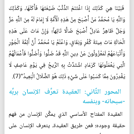
فَبَيْنَا هِيَ كَذَلِكَ إِذَا اغْتَنَمَ الذِّئْبُ ضَيْعَتَهَا فَأَكَلَهَا، وَكَذَلِكَ
وَاللَّهِ يَا مُحَمَّدُ مَنْ أَصْبَحَ مِنْ هَذِهِ الْأُمَّةِ لَا إِمَامَ لَهُ مِنَ اللَّهِ عَزَّ
وَجَلَّ ظَاهِرٌ عَادِلٌ أَصْبَحَ ضَالًّا تَائِهاً؛ وَإِنْ مَاتَ عَلَى هَذِهِ
الْحَالَةِ مَاتَ مِيتَةَ كُفْرٍ وَنِفَاقٍ، وَاعْلَمْ يَا مُحَمَّدُ أَنَّ أَئِمَّةَ الْجَوْرِ
وَأَتْبَاعَهُمْ لَمَعْزُولُونَ عَنْ دِينِ اللَّهِ قَدْ ضَلُّوا وَأَضَلُّوا فَأَعْمَالُهُمُ
الَّتِي يَعْمَلُونَهَا كَرَمَادٍ اشْتَدَّتْ بِهِ الرِّيحُ فِي يَوْمٍ عَاصِفٍ لَا
يَقْدِرُونَ مِمَّا كَسَبُوا عَلَى شَيْ‏ءٍ ذَلِكَ هُوَ الضَّلَالُ الْبَعِيدُ"(7).
‏ المحور الثَّاني: العقيدة تعرِّف الإنسان بربِّه
-سبحانه- وبنفسه
‏ العقيدة المفتاح الأساسي الذي يمكِّن الإنسان من فهم
حقيقة وجوده؛ فعن طريق العقيدة، يتعرف الإنسان على