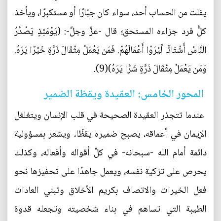
يفلت من الحساب أحد، سواء كان جبّارًا أو مستكبرًا، ويأخذ
كلُّ فرد جزاءه المستحق؛ قال -عزَّ وجلَّ-: (يَوْمَئِذٍ يَصْدُرُ
النَّاسُ أَشْتَاتًا لِّيُرَوْا أَعْمَالَهُمْ. فَمَن يَعْمَلْ مِثْقَالَ ذَرَّةٍ خَيْرًا يَرَهُ.
وَمَن يَعْمَلْ مِثْقَالَ ذَرَّةٍ شَرًّا يَرَهُ)(9).‏
‏ المحور الخامس: العقيدة ويقظة الضمير
‏ عندما تتجذر العقيدة الصحيحة في قلب الإنسان ويتغلغل
الإيمان في أعماقه، يصبح ضميره يقظًا، ويشعر بمسؤولية
دائمة أمام الله -سبحانه- في كلِّ أقواله وأفعاله، وكذلك
يحرص على تزكية نفسه، ويعمل جاهدًا على تحفيزها نحو
فعل الخيرات والاتصاف بكريم الأخلاق وتبني العادات
الطيبة التي تساهم في بناء شخصيته وتجعله قدوة