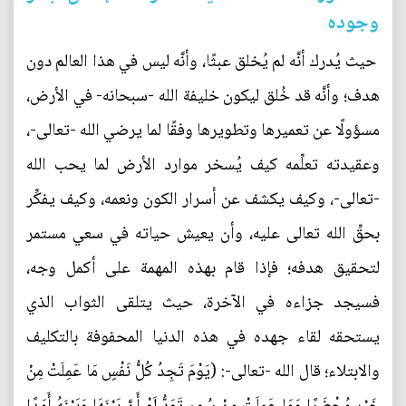
وجوده
‏ حيث يُدرك أنَّه لم يُخلق عبثًا، وأنَّه ليس في هذا العالم دون
هدف؛ وأنَّه قد خُلق ليكون خليفة الله -سبحانه- في الأرض،
مسؤولًا عن تعميرها وتطويرها وفقًا لما يرضي الله -تعالى-،
وعقيدته تعلِّمه كيف يُسخر موارد الأرض لما يحب الله
-تعالى-، وكيف يكشف عن أسرار الكون ونعمه، وكيف يفكِّر
بحقِّ الله تعالى عليه، وأن يعيش حياته في سعي مستمر
لتحقيق هدفه؛ فإذا قام بهذه المهمة على أكمل وجه،
فسيجد جزاءه في الآخرة، حيث يتلقى الثواب الذي
يستحقه لقاء جهده في هذه الدنيا المحفوفة بالتكليف
والابتلاء؛ قال الله -تعالى-: (يَوْمَ تَجِدُ كُلُّ نَفْسٍ مَا عَمِلَتْ مِنْ