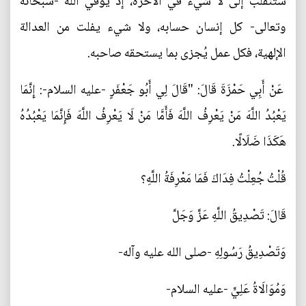
ستنقلب إلى لا شيء في الآخرة، إذ يوفِّي الله -سبحانه
وتعالى- كل إنسان حسابه، ولا شيء يفلت من العدالة
الإلهية، فكل عمل يُجزى بما يستحقه صاحبه.
عَنْ أَبِي حَمْزَةَ قَالَ: "قَالَ لِي أَبُو جَعْفَرٍ -عليه السلام-: إِنَّمَا
يَعْبُدُ اللَّهَ مَنْ يَعْرِفُ اللَّهَ فَأَمَّا مَنْ لَا يَعْرِفُ اللَّهَ فَإِنَّمَا يَعْبُدُهُ
هَكَذَا ضَلَالًا.
قُلْتُ جُعِلْتُ فِدَاكَ فَمَا مَعْرِفَةُ اللَّهِ؟
قَالَ: تَصْدِيقُ اللَّهِ عَزَّ وَجَلَّ
وَتَصْدِيقُ رَسُولِهِ -صلى الله عليه وآله-
وَمُوَالَاةُ عَلِيٍّ -عليه السلام-