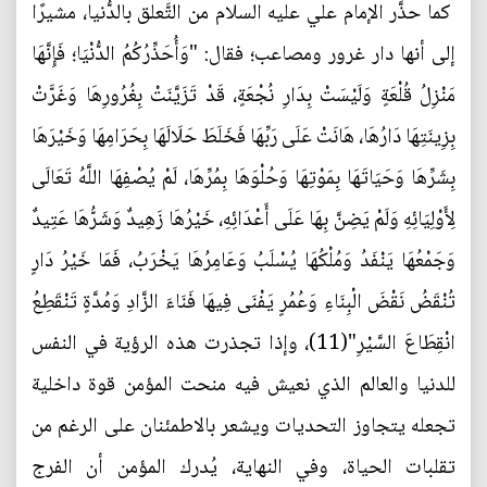
كما حذَّر الإمام علي عليه السلام من التَّعلق بالدُّنيا، مشيرًا
إلى أنها دار غرور ومصاعب؛ فقال: "وَأُحَذِّرُكُمُ الدُّنْيَا؛ فَإِنَّهَا
مَنْزِلُ قُلْعَةٍ وَلَيْسَتْ بِدَارِ نُجْعَةٍ، قَدْ تَزَيَّنَتْ بِغُرُورِهَا وَغَرَّتْ
بِزِينَتِهَا دَارُهَا، هَانَتْ عَلَى رَبِّهَا فَخَلَطَ حَلَالَهَا بِحَرَامِهَا وَخَيْرَهَا
بِشَرِّهَا وَحَيَاتَهَا بِمَوْتِهَا وَحُلْوَهَا بِمُرِّهَا، لَمْ يُصْفِهَا اللَّهُ تَعَالَى
لِأَوْلِيَائِهِ وَلَمْ يَضِنَّ بِهَا عَلَى أَعْدَائِهِ، خَيْرُهَا زَهِيدٌ وَشَرُّهَا عَتِيدٌ
وَجَمْعُهَا يَنْفَدُ وَمُلْكُهَا يُسْلَبُ وَعَامِرُهَا يَخْرَبُ، فَمَا خَيْرُ دَارٍ
تُنْقَضُ نَقْضَ الْبِنَاءِ وَعُمُرٍ يَفْنَى فِيهَا فَنَاءَ الزَّادِ وَمُدَّةٍ تَنْقَطِعُ
انْقِطَاعَ السَّيْرِ"(11)، وإذا تجذرت هذه الرؤية في النفس
للدنيا والعالم الذي نعيش فيه منحت المؤمن قوة داخلية
تجعله يتجاوز التحديات ويشعر بالاطمئنان على الرغم من
تقلبات الحياة، وفي النهاية، يُدرك المؤمن أن الفرج