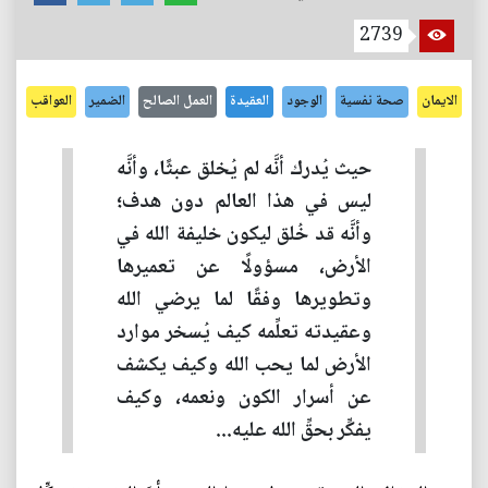
2739
الايمان
صحة نفسية
الوجود
العقيدة
العمل الصالح
الضمير
العواقب
حيث يُدرك أنَّه لم يُخلق عبثًا، وأنَّه
ليس في هذا العالم دون هدف؛
وأنَّه قد خُلق ليكون خليفة الله في
الأرض، مسؤولًا عن تعميرها
وتطويرها وفقًا لما يرضي الله
وعقيدته تعلِّمه كيف يُسخر موارد
الأرض لما يحب الله وكيف يكشف
عن أسرار الكون ونعمه، وكيف
يفكِّر بحقِّ الله عليه...