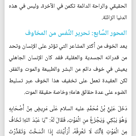
الحقيقي والراحة الدائمة تكمن في الآخرة، وليس في هذه
الدنيا الزائلة.
المحور السَّابع: تحرير النَّفس من المخاوف
يعد الخوف من أكثر المشاعر التي تؤثر على الإنسان وتحد
من قدراته الجسدية والعقلية، فقد كان الإنسان الجاهلي
يعيش في خوف دائم من البشر والطبيعة والموت والفقر.
لكن العقيدة تعمل على تخفيف هذا الخوف عبر تسليط
الضوء على عدة حقائق هامة؛ وخاصة حقيقة الموت.
دَخَلَ عَلِيُّ بْنُ مُحَمَّدٍ عليه السلام عَلَى مَرِيضٍ مِنْ أَصْحَابِهِ
وَهُوَ يَبْكِي وَيَجْزَعُ منِ الْمَوْتِ، فَقَالَ لَهُ: "يَا عَبْدَ اللهِ! تَخَافُ
مِنَ الْمَوْتِ لِأَنَّكَ لَا تَعْرِفُهُ، أَرَأَيْتَكَ إِذَا اتَّسَخْتَ وَتَقَذَّرْتَ