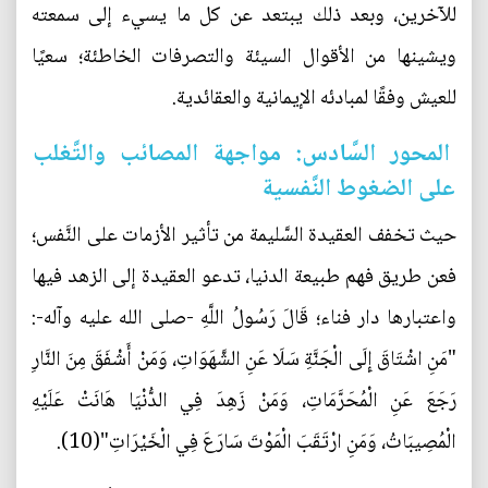
للآخرين، وبعد ذلك يبتعد عن كل ما يسيء إلى سمعته
ويشينها من الأقوال السيئة والتصرفات الخاطئة؛ سعيًا
للعيش وفقًا لمبادئه الإيمانية والعقائدية.
المحور السَّادس: مواجهة المصائب والتَّغلب
على الضغوط النَّفسية
حيث تخفف العقيدة السَّليمة من تأثير الأزمات على النَّفس؛
فعن طريق فهم طبيعة الدنيا، تدعو العقيدة إلى الزهد فيها
واعتبارها دار فناء؛ قَالَ رَسُولُ اللَّهِ -صلى الله عليه وآله-:
"مَنِ اشْتَاقَ إِلَى الْجَنَّةِ سَلَا عَنِ الشَّهَوَاتِ، وَمَنْ أَشْفَقَ مِنَ النَّارِ
رَجَعَ عَنِ الْمُحَرَّمَاتِ، وَمَنْ زَهِدَ فِي الدُّنْيَا هَانَتْ عَلَيْهِ
الْمُصِيبَاتُ، وَمَنِ ارْتَقَبَ الْمَوْتَ سَارَعَ فِي الْخَيْرَاتِ"(10).