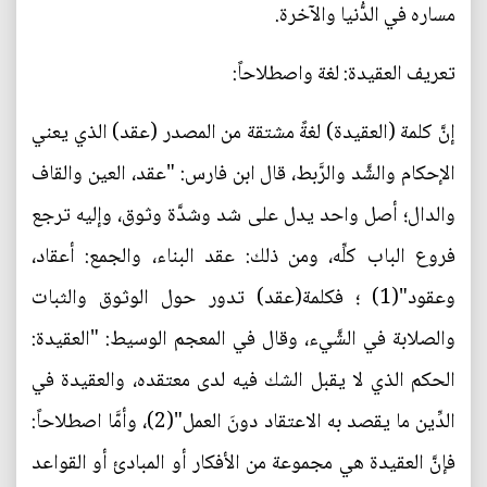
مساره في الدُّنيا والآخرة.
تعريف العقيدة: لغة واصطلاحاً:
إنَّ كلمة (العقيدة) لغةً مشتقة من المصدر (عقد) الذي يعني
الإحكام والشَّد والرَّبط، قال ابن فارس: "عقد، العين والقاف
والدال؛ أصل واحد يدل على شد وشدَّة وثوق، وإليه ترجع
فروع الباب كلِّه، ومن ذلك: عقد البناء، والجمع: أعقاد،
وعقود"(1) ؛ فكلمة(عقد) تدور حول الوثوق والثبات
والصلابة في الشَّيء، وقال في المعجم الوسيط: "العقيدة:
الحكم الذي لا يقبل الشك فيه لدى معتقده، والعقيدة في
الدِّين ما يقصد به الاعتقاد دونَ العمل"(2)، وأمَّا اصطلاحاً:
فإنَّ العقيدة هي مجموعة من الأفكار أو المبادئ أو القواعد