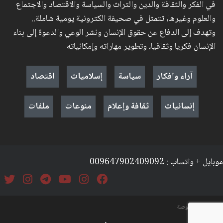
في الفكر والثقافة والدين والتراث والسياسة والاقتصاد والاجتماع
والعلوم وغيرها، تتمثل في صحيفة الكترونية يومية شاملة..
وتهدف إلى الدفاع عن حقوق الإنسان ونشر الوعي والدعوة إلى بناء
الإنسان فكريا وثقافيا، وتطوير مهاراته وإمكانياته
آراء وافكار
سياسة
إسلاميات
اقتصاد
إنسانيات
ثقافة وإعلام
منوعات
ملفات
موبايل + واتساب : 009647902409092
السياسة والخصوصة