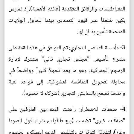
المغناطيسات والرقائق المتقدمة (فائقة الأهمية)، إذ تمارس
بكين ضغطاً عبر قيود التصدير، بينما تحاول الولايات
المتحدة تأمين بدائل لها.
3- مأسسة التنافس التجاري: تم التوافق في هذه القمة على
مقترح تأسيس "مجلس تجاري ثاني" مشترك لإدارة
الرسوم الجمركية، وهو ما يعد تحولاً كبيراً وواضحاً في
محاولة لتحويل المنافسة العشوائية، إلى قواعد لعبة
واضحة تسمح بالتعايش التجاري (شركاء لا خصوم).
4- صفقات الاضطرار: راهنت القمة بين الطرفين على
"صفقات كبرى" تضمنت (بيع طائرات، شراء فول الصويا
وغاز)، لتهدئة التوترات ولتقليص الدعم العسكري لخصوم