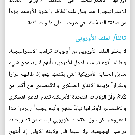
أوراقها الاستراتيجية في المنطقة (أوراق الضغط
الاستراتيجي)، مما جعل ملف الطاقة والشرق الأوسط جزءاً
من صفقة المنافسة التي طرحت على طاولت القمة.
ثالثاً/ الملف الأوروبي
لا يخلو الملف الأوروبي من أولويات ترامب الاستراتيجية،
ولطالما أتهم ترامب الدول الأوروبية بأنهم لا يقدمون شيء
مقابل الحماية الأمريكية التي يقدمها لهم، إذ طالبهم مراراً
وتكراراً بزيادة الانفاق العسكري والاقتصادي عن أكثر من
2%، وأنّ الولايات المتحدة الأمريكية تقدم الدعم العسكري
والاقتصادي لأوكرانيا نيابةً عنهم، وأنهم يجب أن يردوا هذا
المعروف، لكن دول الاتحاد الأوروبي آيست من تصريحات
ترامب الهجومية، ولا سيما في ولايته الأولى، إذ أنتهج