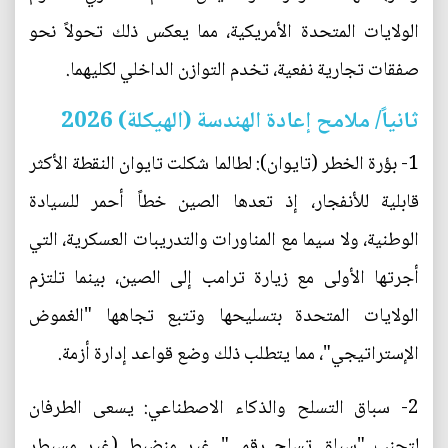
الولايات المتحدة الأمريكية، مما يعكس ذلك تحولاً نحو
صفقات تجارية نفعية، تخدم التوازن الداخلي لكليهما.
ثانياً/ ملامح إعادة الهندسة (الهيكلة) 2026
1- بؤرة الخطر (تايوان): لطالما شكلت تايوان النقطة الأكثر
قابلية للأنفجار، إذ تعدها الصين خطاً أحمر للسيادة
الوطنية، ولا سيما مع المناورات والتدريبات العسكرية، التي
أجرتها الأولى مع زيارة ترامب إلى الصين، بينما تلتزم
الولايات المتحدة بتسليحها وتتبع تجاهها "الغموض
الإستراتيجي"، مما يتطلب ذلك وضع قواعد إدارة أزمة.
2- سباق التسلح والذكاء الاصطناعي: يسعى الطرفان
لتجنب "سباق تسلح رقمي" غير منضبط (غير مسيطر