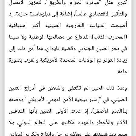
كبرى مثل "مبادرة الحزام والطريق"، لتعزيز الاتصال
والتأثير الاقتصادي عالمياً، إضافة إلى دبلوماسية حازمة، إذ
أصبحت السياسة الخارجية الصينية أكثر استباقية
(المحارب الذئب)، للدفاع عن مصالحها الوطنية ولا سيما
في بحر الصين الجنوبي وقضية تايوان، مما أدى ذلك إلى
زيادة التوتر مع الولايات المتحدة الأمريكية والغرب بصورة
عامة.
ومنذ ذلك الحين لم تكتفي واشنطن في أدراج التنين
الصيني، في "إستراتيجية الأمن القومي الأمريكي" ووصفه
بـ(العدو الأصفر)، إذ عدت الأولى الصين بأنها المنافس
الأكبر والأخطر والمهدد لمكانتها على النظام الدولي، ولا
سيما بعد هيمنتها على معظم مراحل وإنتاج وتكرير المعادن