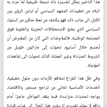
هذا التأخير يمكن تفسيره بانه نتيجة طبيعية لما مرت به
البلاد من تعقيدات المشهد السياسي أو تباين الرؤى بين
الكتل، الى جانب ذلك فهو يكشف عن نمط متكرر من السلوك
السياسي الذي يضع الاستحقاقات الحزبية والفئوية فوق
المصلحة الوطنية، فالمفاوضات التي كان من المفترض أن
تُحسم خلال أسابيع، تحولت إلى ماراثون طويل من
الشروط المتبادلة وغير المعلنة، كذلك تحولت الى تفاهمات
المؤجلة.
وفي ظل هذا الفراغ تتفاقم الأزمات دون حلول حقيقية،
الخدمات الأساسية تعاني من تراجع مستمر، والاقتصاد
يواجه تحديات متزايدة، فيما يقف المواطن عاجزا أمام
واقع لا يملك تغييره، اذ يشير هذا الحال الى غياب قيادة