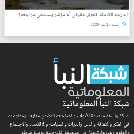
الدرجة الكاملة: تفوق حقيقي أم مؤشر يستدعي مراجعة؟
السبت 25 تموز 2026
شبكة النبأ المعلوماتية
شبكة واسعة متعددة الأبواب والصفحات تتضمن معارف ومعلومات
في الفكر والثقافة والدين والتراث والسياسة والاقتصاد والاجتماع
والعلوم وغيرها، تتمثل في صحيفة الكترونية يومية شاملة..