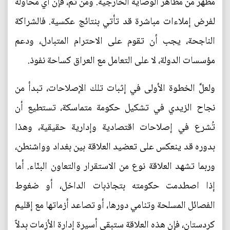
مظهر من مظاهر الوصاية الخارجية. ومن ثمَّ، فإن أي محاولة
لفرض إملاءات مباشرة قد تأتي بنتائج عكسية. فالشراكة
الناجحة، يجب أن تقوم على الاحترام المتبادل، ودعم
مؤسسات الدولة، لا على التعامل مع العراق كساحة نفوذ.
ولعلَّ الخطوة الأولى في إثبات تلك الإصلاحات، تبدأ من
نجاح الزيدي في تشكيل حكومة متماسكة، تستطيع أن
تُشرع في إصلاحات اقتصادية وإدارية حقيقية، وهذا
بدوره قد ينعكس على تعضيد العلاقة بين بغداد وواشنطن،
وربما تشهد العلاقة نوع من الاستقرار والتعاون البنّاء. أما
إذا اصطدمت حكومته بتجاذبات الداخل، أو ضغوط
الفصائل المسلحة وتنامي دورها، أو تصاعد أزماتها مع إقليم
كردستان، فإن هذه العلاقة ستبقى أسيرة إدارة الأزمات بدلاً