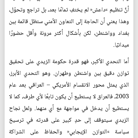
أنَّ تنظيم »داعش« لم يختفِ تمامًا بعد، بل تراجع وتحوّل،
وهذا يعني أن الحاجة إلى التعاون الأمني ستظل قائمة بين
بغداد وواشنطن، لكن بأشكال أكثر مرونة وأقل حضورًا
ميدانيًا.
أما التحدي الأكبر، فهو قدرة حكومة الزيدي على تحقيق
توازن دقيق بين واشنطن وطهران. وهو التحدي الأبرز،
الذي يمثل محور الانقسام الأمريكي – العراقي بعد عام
2003، فالعراق لا يستطيع أن يكون تابعًا لأي طرف، كما لا
يستطيع أن يدخل في مواجهة مع أي منهما. ولعل نجاح
الزيدي سيتوقف إلى حدٍ كبير على قدرته في ترسيخ
سياسة »التوازن الإيجابي« والحفاظ على الشراكة