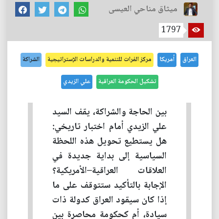
ميثاق مناحي العيسى
1797
العراق
أمريكا
مركز الفرات للتنمية والدراسات الإستراتيجية
الشراكة
تشكيل الحكومة العراقية
علي الزيدي
بين الحاجة والشراكة، يقف السيد
علي الزيدي أمام اختبار تاريخي:
هل يستطيع تحويل هذه اللحظة
السياسية إلى بداية جديدة في
العلاقات العراقية–الأمريكية؟
الإجابة بالتأكيد ستتوقف على ما
إذا كان سيقود العراق كدولة ذات
سيادة، أم كحكومة محاصرة بين