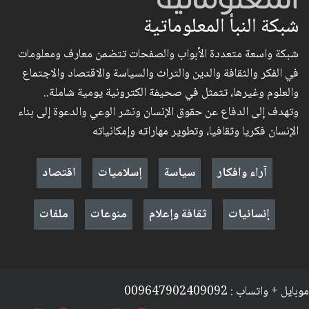
شبكة النبأ المعلوماتية
شبكة واسعة متعددة الأبواب والصفحات تتضمن معارف ومعلومات
في الفكر والثقافة والدين والتراث والسياسة والاقتصاد والاجتماع
والعلوم وغيرها، تتمثل في صحيفة الكترونية يومية شاملة..
وتهدف إلى الدفاع عن حقوق الإنسان ونشر الوعي والدعوة إلى بناء
الإنسان فكريا وثقافيا، وتطوير مهاراته وإمكانياته
آراء وافكار
سياسة
إسلاميات
اقتصاد
إنسانيات
ثقافة وإعلام
منوعات
ملفات
موبايل + واتساب : 009647902409092