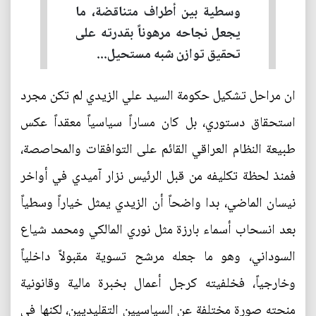
وسطية بين أطراف متناقضة، ما
يجعل نجاحه مرهوناً بقدرته على
تحقيق توازن شبه مستحيل...
ان مراحل تشكيل حكومة السيد علي الزيدي لم تكن مجرد
استحقاق دستوري، بل كان مساراً سياسياً معقداً عكس
طبيعة النظام العراقي القائم على التوافقات والمحاصصة،
فمنذ لحظة تكليفه من قبل الرئيس نزار آميدي في أواخر
نيسان الماضي، بدا واضحاً أن الزيدي يمثل خياراً وسطياً
بعد انسحاب أسماء بارزة مثل نوري المالكي ومحمد شياع
السوداني، وهو ما جعله مرشح تسوية مقبولاً داخلياً
وخارجياً، فخلفيته كرجل أعمال بخبرة مالية وقانونية
منحته صورة مختلفة عن السياسيين التقليديين، لكنها في