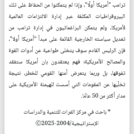
ترامب "أمريكا أولًا"، وإذا لم يتمكنوا من الحفاظ على تلك
البيروقراطيات المكلفة عبر إدارة الالتزامات العالمية
لأمريكا، ولم يتمكن البراغماتيون في إدارة ترامب من
تعديل سياسته الخارجية القائمة على مبدأ "أمريكا أولا"،
فإن الرئيس القادم سوف يتخلى طواعية عن أدوات القوة
والمصالح الأمريكية؛ فهم يعتقدون بان أمريكا ستفقد
تفوقها، بل وربما يتعرض أمنها القومي للخطر، نتيجة
تخلّيها عن المقومات التي أسست للهيمنة الأمريكية على
مدار أكثر من 50 عامًا.
* باحث في مركز الفرات للتنمية والدراسات
الإستراتيجية/2004-Ⓒ2025