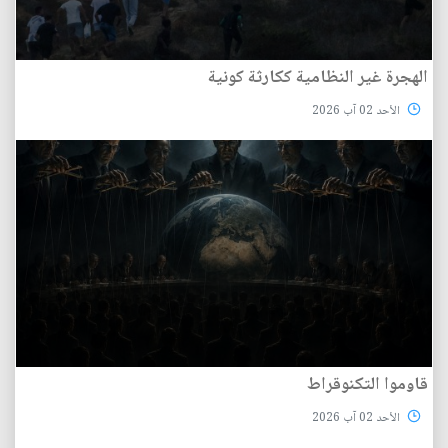
الهجرة غير النظامية ككارثة كونية
الأحد 02 آب 2026
قاوموا التكنوقراط
الأحد 02 آب 2026