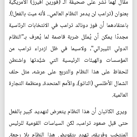
مقال لهما نشر على صحيفة الـ (فورين أفيرز) الأمريكية
بعنوان (ترامب لن يدمر النظام العالمي.. لأنه ميت بالفعل!).
باعتقادهما أن فوز دونالد ترامب في الانتخابات الرئاسية
مجددًا يمكن أن يُمثّل ضربة قاصمة لما يُعرف بـ"النظام
الدولي الليبرالي"، ولاسيما في ظل ازدراء ترامب من
المؤسسات والهيئات الرئيسية التي شيَّدتها واشنطن
للحفاظ على هذا النظام والتربع على عرشه، مثل حلف
الشمال الأطلسي (الناتو)، والأمم المتحدة، ومنظمة التجارة
العالمية.
ويرى الكاتبان أن هذا النظام يتعرض لتهديد كبير بالفعل
حتى قبل صعود ترامب، لكن السياسات القومية للرئيس
المنتخب وفريقه، تهدد بتقويض هذا النظام بلا رجعة.