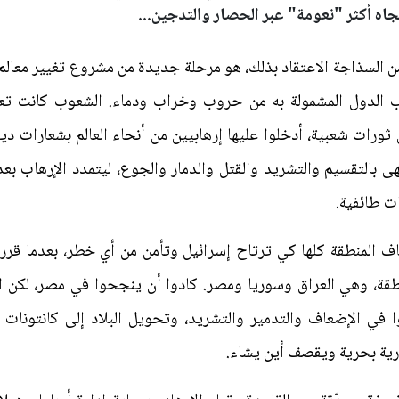
جاه أكثر "نعومة" عبر الحصار والتدجين...
 من السذاجة الاعتقاد بذلك، هو مرحلة جديدة من مشروع تغيير معالم
اب الدول المشمولة به من حروب وخراب ودماء. الشعوب كانت تع
ت شعبية، أدخلوا عليها إرهابيين من أنحاء العالم بشعارات دينية
ى بالتقسيم والتشريد والقتل والدمار والجوع، ليتمدد الإرهاب بعد
ت طائفية.
لمنطقة كلها كي ترتاح إسرائيل وتأمن من أي خطر، بعدما قرروا أن
طقة، وهي العراق وسوريا ومصر. كادوا أن ينجحوا في مصر، لكن ال
في الإضعاف والتدمير والتشريد، وتحويل البلاد إلى كانتونات
رية بحرية ويقصف أين يشاء.