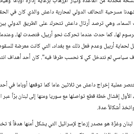
خة محدّثة من القاعدة وتيار الإرهاب برعاية إدارة أوباما وهيل
شهدنا مسرحية التحالف الدولي لمحاربة داعش والذي كان في الحقي
السماء، وهي ترصد أرتال داعش تتحرك على الطريق الدولي بين 
سوم لها، كما حدث عندما تحركت نحو أربيل، فتصدت لها، وعندما 
حماية أربيل وعدم فعل ذلك مع بغداد، التي كانت معرضة للسقوط،
اف سياسي لم نتدخل كي لا نحسب طرفا فيه". كان أحد أهداف انتش
صر عملية إخراج داعش من ثلاثين عاما كما توقعها أوباما في أحد خط
ل إفشال خطة قطع تواصلها مع سوريا ومنها إلى لبنان برّاً عبر العر
واتخذ أشكالاً عدة.
بنان وغزّة هو مصدر إزعاج لإسرائيل التي يشكل أمنها هدفاً لا تخفيه