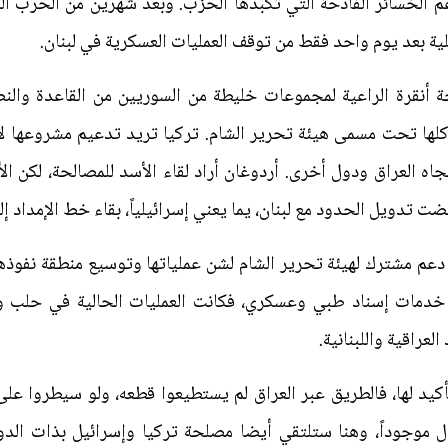
 الخسائر الفادحة التي تكبدها الحزب. وبعد شهرين من الحرب الل
ية بعد يوم واحد فقط من توقف العمليات العسكرية في لبنان.
أنقرة الراعية لمجموعات خليطة من السوريين من القاعدة والن
لها تحت مسمى هيئة تحرير الشام. تركيا تريد تدعيم مشروعها لإ
اه العراق ودول أخرى. أردوغان أراد لقاء الأسد للمصالحة، لكن 
ت تدويل الحدود مع لبنان، يما يعني إسرائيلياً، بقاء خط الإمداد إلى
دعم مشترك لهيئة تحرير الشام لشن عملياتها وتوسيع منطقة نفوذها
خدمات إسناد طبي وعسكري، فكانت العمليات الحالية في حلب وا
لعراقية واللبنانية.
يد لها، فالطريق عبر العراق لم يستطيعوا قطعه، ولو سيطروا عل
ال موجوداً، وهنا ستلتقي أيضا مصلحة تركيا وإسرائيل بذات الدوا