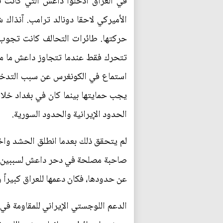
في العراق أدخلوا داعش التي كانت نس
الأميركي لاحقا دونالد ترامب. آنذاك 
حركتها. طائرات التحالف كانت تجوب 
تتحرك فقط عندما تتجاوز داعش ما مر
استماع في الكونغرس عن سبب التدخل ل
يجب حمايتها بينما كان في بغداد خل
الحدود الإيرانية والحدود السورية.
لم يتحقق ذلك بعدما انطلق الحشد واخت
صاحبة مصلحة في دحر داعش لسببين، الأو
عن حدودها، فكان دعمها للعراق كبيراً 
الدعم اللوجستي الإيراني للمقاومة في ل