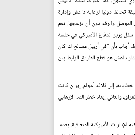
اري كلنتون، كما اعترف بذلك الرئيس
قة تحالفا دوليا لرعاية داعش وإدارة
الموصل والرقة دون أن تزعجها. نعم
سئل وزير الدفاع الأميركي في جلسة
 أجاب بأن "في أربيل مصالح لنا كان
ار داعش هو قطع الطريق الرابط بين
اباته، إلى ثلاثة أعوام. إيران كانت
اق، والثاني إبعاد خطر المد الإرهابي
 الإدارات الأميركية المتعاقبة. بعدما