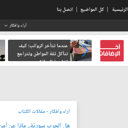
الرئيسية
|
كل المواضيع
|
اتصل بنا
آراء وافكار
س
النسبية.. حين
عندما تتأخر الرواتب: كيف
لباطل
تتآكل ثقة المواطن وتتراجع
إنتاجية الدولة؟
آراء وافكار
-
مقالات الكتاب
هل الحرب سوريّة.. ماذا عن أمن