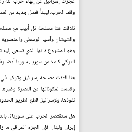
عجزت إسرائيل عن إنهاء حزب الله رغم
وقف الحرب، ليبدأ فصل جديد من العمل
تلاقت هنا مصلحة تل أبيب مع مصلحة 
والشيشان وآسيا الوسطى والمنضوية ك
وهو المشروع ذاتها الذي تسعى إليه تج
التركي كاملا من سوريا. سوريا أيضا رفض
هنا التقت مصلحة إسرائيل وتركيا في 
وقدمت لمكوناتها من النصرة وغيرها 
نفوذها، ولإسرائيل قطع الطريق الحدود ا
هل ستقتصر الحرب على سوريا؟. بالتأك
إيران ولبنان فإن الجزء العراقي ما ز