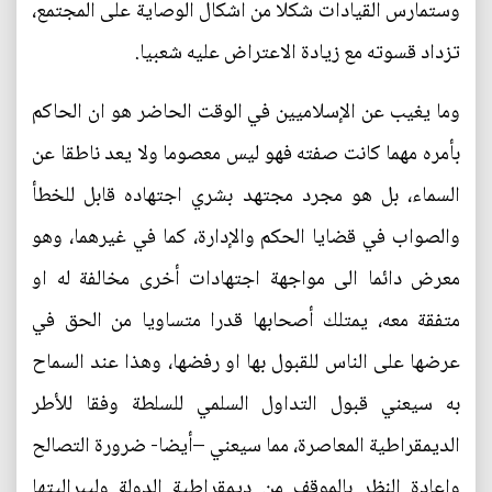
وستمارس القيادات شكلا من اشكال الوصاية على المجتمع،
تزداد قسوته مع زيادة الاعتراض عليه شعبيا.
وما يغيب عن الإسلاميين في الوقت الحاضر هو ان الحاكم
بأمره مهما كانت صفته فهو ليس معصوما ولا يعد ناطقا عن
السماء، بل هو مجرد مجتهد بشري اجتهاده قابل للخطأ
والصواب في قضايا الحكم والإدارة، كما في غيرهما، وهو
معرض دائما الى مواجهة اجتهادات أخرى مخالفة له او
متفقة معه، يمتلك أصحابها قدرا متساويا من الحق في
عرضها على الناس للقبول بها او رفضها، وهذا عند السماح
به سيعني قبول التداول السلمي للسلطة وفقا للأطر
الديمقراطية المعاصرة، مما سيعني –أيضا- ضرورة التصالح
وإعادة النظر بالموقف من ديمقراطية الدولة وليبراليتها