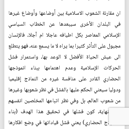
ان مقارنة الشعوب الاسلامية بين أوضاعها وأوضاع غيرها
في البلدان الأخرى سيبعدها عن الخطاب السياسي
الإسلامي المعاصر بكل اطيافه عاجلا ام آجلا، فالإنسان
مجبول على التأثر كثيرا بما يراه لا ما يسمع عنه، فهو يتطلع
الى عيش الحياة الأفضل لا الوعد بها، واستمرار فشل
الحركات الإسلامية وعدم اهتمامها ببناء انموذجها
الحضاري القادر على منافسة غيره من النماذج إقليميا
ودوليا سيعني الحكم عليها بالفشل في نظر شعوبها وغيرها
من شعوب العالم، بل وفي نظر اتباعها المخلصين انفسهم
في النهاية، كون فشلها في تحقيق هذا الهدف (بناء
الانموذج الحضاري) يعني فشل قياداتها في وضع افكارها