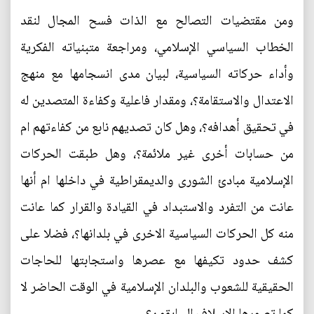
ومن مقتضيات التصالح مع الذات فسح المجال لنقد
الخطاب السياسي الإسلامي، ومراجعة متبنياته الفكرية
وأداء حركاته السياسية، لبيان مدى انسجامها مع منهج
الاعتدال والاستقامة؟، ومقدار فاعلية وكفاءة المتصدين له
في تحقيق أهدافه؟، وهل كان تصديهم نابع من كفاءتهم ام
من حسابات أخرى غير ملائمة؟، وهل طبقت الحركات
الإسلامية مبادئ الشورى والديمقراطية في داخلها ام أنها
عانت من التفرد والاستبداد في القيادة والقرار كما عانت
منه كل الحركات السياسية الاخرى في بلدانها؟، فضلا على
كشف حدود تكيفها مع عصرها واستجابتها للحاجات
الحقيقية للشعوب والبلدان الإسلامية في الوقت الحاضر لا