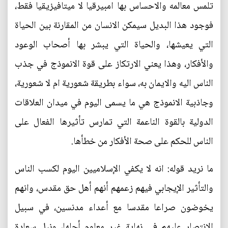
تلمس معالمه والاحساس بها امبيرقيا لا ميتافيزيقيا فقط،
فوجود هذا البديل سيمكن الانسان من المقارنة بين الحياة
التي يعيشها، والحياة التي يبشر بها أصحاب الوعود
والأفكار، وهذا يعني الارتكاز على قوة الانموذج في جذب
الناس اليه والايمان به، سواء بطريقة شعورية ام لا شعورية،
وجاذبية الانموذج هي ما يسمى اليوم في ميدان العلاقات
الدولية بالقوة الناعمة التي تمارس تأثيرها الفعال على
الناس للحكم على صحة الأفكار من خطأها.
ما نريد قوله: انه لا يكفي الإسلاميين اليوم لكسب الناس
والتأثير الإيجابي فيهم زعمهم أنهم أهل حق مقدس، وانهم
يخوضون صراعا مقدسا مع أعداء مدنسين، في سبيل
الانتصار عليهم في نهاية غير معلوم أجلها، ونيل سعادة