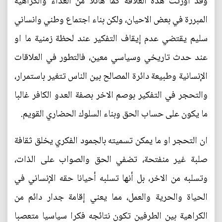
وقد اورثت هذه العلاقة كما هائلا من العداء والكراهية
المبررة في بعض الاحيان، ولكن بناء اجتماع وطني وانساني
سليم يقتضي عدم إيقاف التفكير عند لحظة زمنية ما او
عند حدث تاريخي وسياسي معين، فالتطور في العلاقات
الإنسانية وطبيعة دائرة المصالح بين الناس تتغير باستمرار،
والتحجر في التفكير بوصم الاخر بصفة العدو الكافر غالبا
ما يكون على حساب الحق وبناء السلوك الحضاري القويم.
ان التحجر او ما يمكن تسميته بالجمود الفكري يخلق ثقافة
صلبة غير منفتحة، تضفي الحق والصواب على الذات،
وتسلبه من الاخر، بل أنها تسلبه أحيانا حقه الإنساني في
الحياة والحرية والعمل، مما يعني إقامة جدار دائم من
الكراهية بين الطرفين تكون نتائجه فكرا سياسيا متعصبا