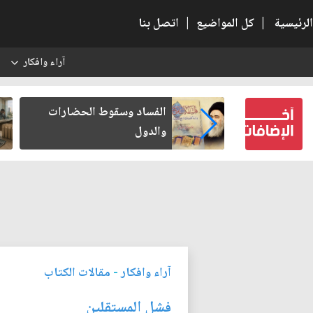
الرئيسية
|
كل المواضيع
|
اتصل بنا
آراء وافكار
س
عين كتب لنفسه
الفساد وسقوط الحضارات
والدول
آراء وافكار
-
مقالات الكتاب
فشل المستقلين