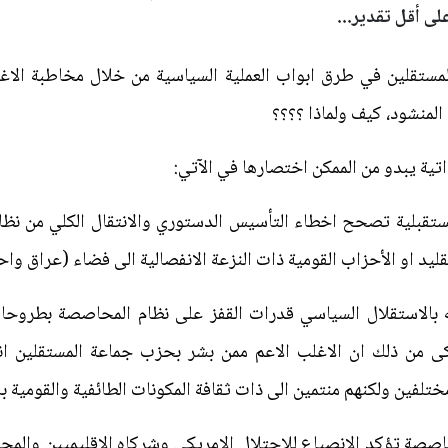
لى أقل تقدير...
تقلين في طرق ابواب العملية السياسية من خلال مخاطبة الاغلب
المنشود، كيف ولماذا ؟؟؟؟
تية يبدو من الممكن اختصارها في الآتي:
ستقبلية تصحح اخطاء التأسيس الدستوري والانتقال الكلي من نظام
قليد او الأحزاب القومية ذات النزعة الانفصالية الى فضاء (عراق وا
 بالاستقلال السياسي قدرات القفز على نظام المحاصصة بطروحا
لانكى من ذلك ان الاغلب الاعم ممن بشر بحزب جماعة المستقلين 
فين ولكنهم منتمين الى ذات ثقافة المكونات الطائفية والقومية بلا 
محاصصة تؤكد الانصياع للاحتلال الامريكي وشركاه الإقليميين والم