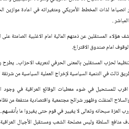
نصياعا لذات المخطط الأمريكي ومتغيراته في اعادة موازين الجغر
لمباشر .
كشف هؤلاء المستقلين عن ذمتهم المالية امام الاغلبية الصامتة على ا
وقوف امام صندوق الاقتراع.
 تنظيما لحزب المستقلين بالمعنى الحرفي لتعريف الاحزاب.. يطر
 ثالث في التنمية السياسية لإخراج العملية السياسية من شرنقة ال
اقرب للمستحيل في ضوء معطيات الوقائع العراقية في وجود الا
 والسلاح المنفلت وظهور شرائح مجتمعية واقتصادية منتفعة من نظام
ورب العزة سبحانه وتعالى لا يغيير في قوم حتى يغيروا ما بأنفسهم
منافع السلطة وليس مصلحة الشعب ومستقبل الأجيال العراقية الم