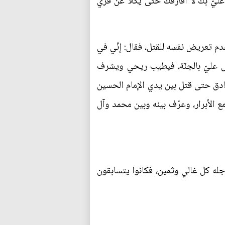
عليّ بك لا أفارقك حتّى يكلاّ عن فرّي
م تعريض نفسه للقتل، فقال: إنّي في
ْ عليّ بالجنّة، فيطيب ريحي ويشرف
ادق حتى قتل بين يدي الإمام الحسين
ع الأبرار، وعرّف بينه وبين محمد وآل
جله كل غالي وثمين، فكانوا يتسابقون