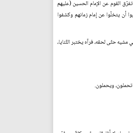
تفرّق القوم عن الإمام الحسين (عليهم
ا أن يتخلّوا عن إمام زمانهم وكشفوا
 مشيه حتّى لحقه، فرآه يختبر الثّنايا،
م تحملون، ويحملون.