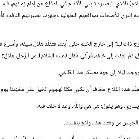
لام) نافذي البصيرة ثابتي الأقدام في الدفاع عن إمام زمانهم، فلما 
 انبرى الأصحاب بمواقفهم البطولية وظهرت بصيرتهم النافذة فأبو
خرج ذات ليلة إلى خارج الخيم حتّى أبعد، فتقلّد هلال سيفه، وأسرع في
 ثمّ التفت إلى خلفه، فرآني، فقال (عليه السّلام): من الرّجل‌، هلال‌؟
روجك ليلا إلى جهة معسكر هذا الطّاغي.
فقّد هذه التّلاع، مخافة أن تكون مكنّا لهجوم الخيل على مخيّمنا يو
يساري، وهو يقول: هي هي واللّه، وعد لا خلف فيه.
ن الجبلين من وقتك هذا، وانج بنفسك.