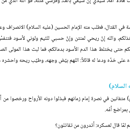
هلالا أمّه، سيّدي إنّ سيفي بألف، وفرسي مثله، فو اللّه الّذي منّ 
في القتال، فطلب منه الإمام الحسين (عليه السلام) الانصراف وعد
لكم، والله إنّ ريحي لمنتن وإنّ حسبي للئيم ولوني لأسود فتنفس
كم حتى يختلط هذا الدم الأسود بدمائكم، فما لبث هذا المولى الص
 على خدّه ودعا له قائلاً: اللهم بيّض وجهه، وطيّب ريحه واحشره م
 السلام)
م) متفانين في نصرة إمام زمانهم فبذلوا دونه الأرواح ورخصوا من أ
 بمراضع أمّه.
لمّا قال لعسكره: أتدرون من تقاتلون؟