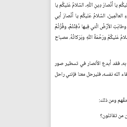
ْصارَ دِينِ اللّٰهِ‌، السّلامُ عَليكُم يا
اءِ العالَمِينَ‌، السّلامُ عَليكُم يا أنْصارَ أبي
ْ وطابَتِ الأرْضُ الّتي فِيها دُفِنْتُمْ‌، وفُزْتُمْ
لامُ عَليكُمْ ورَحْمَةُ اللّٰهِ وبَرَكاتُهُ‌. مصباح
م به، فقد أبدع الأنصار في تسطير صور
قاء الله نفسه، فليرحل معنا فإنني راحل
قّهم ومن ذلك:
 من تقاتلون؟