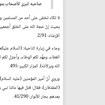
صاحبه انبرى الأصحاب بمواق
لا تكاد تخفى على أحد من المسلمين وجا
بحيث إنّ حجة الله على الخلق أجمعين 
الإرشاد: 2/91.
وجاء في زيارة الناحية: (السلام عليكم ي
الغطاء، ومهَّد لكم الوطاء، وأجزل لكم 
الله وبركاته). المزار الكبير: 495.
وروي أنّ أمير المؤمنين (عليه السلام
(المقذفان)، فقال: قتل فيها مائتا نب
بعدهم. بحار الأنوار: 41/290.