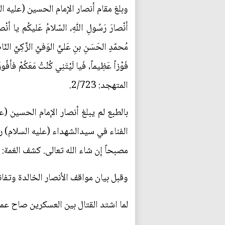
وبلغ مقام أنصار الإمام الحسين (عليه السلام
أنْصارَ رَسُولِ اللّٰهِ‌، السّلامُ عَليكُم يا أنْص
مُحمّدٍ الحَسَنِ بنِ عَليٍّ الوَفيِّ‌ الزَّكِيِّ النّ
فَوْزاً عَظِيماً، فَيا لَيْتَنِي كُنْتُ مَعَكُمْ فأف
المتهجد: 2/723.
بالطبع لم يبلغ أنصار الإمام الحسين (
الفناء في سيدالشهداء (عليه السلام) ريث
مصبحاً إن شاء الله تعالى. كشف الغمة: 2/29.
وقبل بيان مواقف الأنصار الخالدة وتفا
لما اشتد القتال بين العسكرين صاح عم