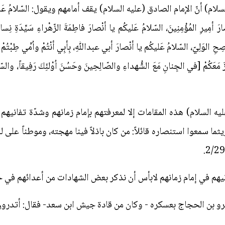
) أنّ الإمام الصادق (عليه السلام) يقف أمامهم ويقول: السّلامُ عَليكُم يا أن
ارَ أمِيرِ المُؤْمِنِينَ‌، السّلامُ عَليكُم يا أنْصارَ فاطِمَةَ الزّهْراءِ سَيِّدَةِ نِس
اصِحِ الوَلِيّ‌، السّلامُ عَليكُم يا أنْصارَ أبي عبداللّٰهِ‌، بِأبِي أنْتُمْ واُمِّي طِبْتُم
ُوزَ مَعَكُمْ [في الجِنانِ مَعَ الشُّهداءِ والصّالِحِينَ وحَسُنَ اُوْلئِكَ رَفِيقاً، والسّ
عليه السلام) هذه المقامات إلا لمعرفتهم بإمام زمانهم وشدّة تفانيه
ما سمعوا استنصاره قائلاً: من كان باذلاً فينا مهجته، وموطناً على ل
نيهم في إمام زمانهم لابأس أن نذكر بعض الشهادات من أعدائهم في ح
رو بن الحجاج بعسكره - وكان من قادة جيش ابن سعد- فقال: أتدرون