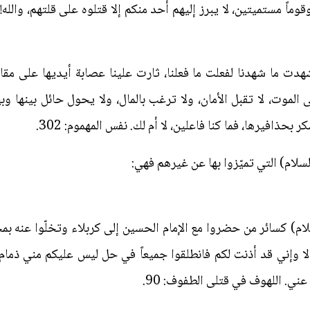
وماً مستميتين، لا يبرز إليهم أحد منكم إلا قتلوه على قلتهم، والله! 
دت ما شهدنا لفعلت ما فعلنا، ثارت علينا عصابة أيديها على مقا
الموت، لا تقبل الأمان، ولا ترغب بالمال، ولا يحول حائل بينها وبي
حذافيرها، فما كنا فاعلين، لا أم لك. نفس المهموم: 302.
لسلام) التي تميّزوا بها عن غيرهم فهي:
لام) كسائر من حضروا مع الإمام الحسين إلى كربلاء وتخلّوا عنه بمج
، ألا وإني قد أذنت لكم فانطلقوا جميعاً في حل ليس عليكم مني ذما
ني. اللهوف في قتلى الطفوف: 90.