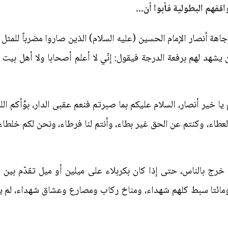
فهم البطولية فأبوا أن...
هة أنصار الإمام الحسين (عليه السلام) الذين صاروا مضرباً للمثل 
يشهد لهم برفعة الدرجة فيقول: إنّي لا أعلم أصحابا ولا أهل بيت
ا خير أنصار، السلام عليكم بما صبرتم فنعم عقبى الدار، بوَّأكم الله 
العطاء، وكنتم عن الحق غير بطاء، وأنتم لنا فرطاء، ونحن لكم خلطاء
) خرج بالناس، حتى إذا كان بكربلاء على ميلين أو ميل تقدّم بي
ي ومائتا سبط كلهم شهداء، ومناخ ركاب ومصارع وعشاق شهداء، لم 