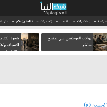
ياسة
إسلاميات
اقتصاد
إنسانيات
ثقافة وإعلام
منوعا
رواتب الموظفين على صفيح
هجرة الكفاءا
ساخن
الأسباب والآث
والإدارية
 الحسين (ع)