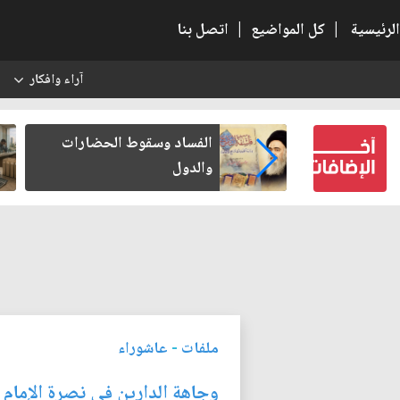
الرئيسية
|
كل المواضيع
|
اتصل بنا
آراء وافكار
س
بعين كتب لنفسه
الفساد وسقوط الحضارات
والدول
ملفات
-
عاشوراء
وجاهة الدارين في نصرة الإمام