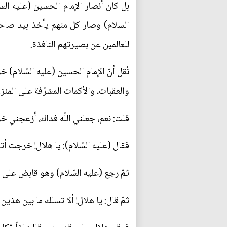
بل كان أنصار الإمام الحسين (عليه الس
السلام) وصار كل منهم يأخذ بيد صاحبه
للعالمين عن بصيرتهم النافذة.
نُقل أنّ الإمام الحسين (عليه السّلام) 
والعقبات، والأكمات المشرّفة على المنزل،
قلت: نعم، جعلني اللّه فداك، أزعجني خ
فقال (عليه السّلام): يا هلال! خرجت أت
ثمّ رجع (عليه السّلام) وهو قابض على 
ثمّ قال: يا هلال! ألا تسلك ما بين هذي