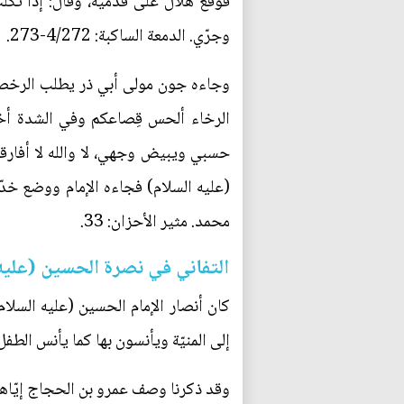
فوقع هلال على قدميه، وقال: إذاً ثكلت 
وجرّي. الدمعة الساكبة: 4/272-273.
وجاءه جون مولى أبي ذر يطلب الرخصة 
الرخاء ألحس قِصاعكم وفي الشدة أخذ
حسبي ويبيض وجهي، لا والله لا أفارق
(عليه السلام) فجاءه الإمام ووضع خدّه
محمد. مثير الأحزان: 33.
التفاني في نصرة الحسين (عليه
كان أنصار الإمام الحسين (عليه السلا
إلى المنيّة ويأنسون بها كما يأنس الطفل
وقد ذكرنا وصف عمرو بن الحجاج إيّاهم 