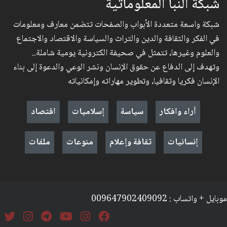
شبكة النبأ المعلوماتية
شبكة واسعة متعددة الأبواب والصفحات تتضمن معارف ومعلومات
في الفكر والثقافة والدين والتراث والسياسة والاقتصاد والاجتماع
والعلوم وغيرها، تتمثل في صحيفة الكترونية يومية شاملة..
وتهدف إلى الدفاع عن حقوق الإنسان ونشر الوعي والدعوة إلى بناء
الإنسان فكريا وثقافيا، وتطوير مهاراته وإمكانياته
آراء وافكار
سياسة
إسلاميات
اقتصاد
إنسانيات
ثقافة وإعلام
منوعات
ملفات
موبايل + واتساب : 009647902409092