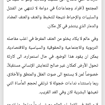
المجتمع (افراد وجماعات) في دوامة لا تنتهي من الفشل
والسلبيات والإحباط نتيجة للتخبط والعنف والعنف المضاد
والدمار الذي ينتشر في كل مكان.
وفي عالم لا يكاد يخلو من العنف المفرط في اغلب مفاصله
التربوية والاجتماعية والحقوقية والسياسية والاقتصادية،
يمكن ان يقود هذا الوضع، في حال استمراره، الى كارثة
تحول الأرض كمكان غير صالح للتعايش الإنساني مستقبلاً،
خصوصاً لمن لا يستمع الى صوت العقل والمنطق والأخلاق،
ربما باستثناء نداءات خجولة لا ترتقي لحجم المأساة التي
تعيشها البشرية الان وفي الغد القريب.
لا مبالغة في القول ان العالم يعيش اسوأ مراحل ما انتجه