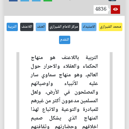
4836
محمد الشيرازي
الاستبداد
مركز الامام الشيرازي
العنف
اللاعنف
التربية
التقدم
التربية باللاعنف هو منهاج
الحكماء والعقلاء والاحرار حول
العالم، وهو منهاج سماوي سار
عليه الأنبياء واوصيائهم
والمصلحون في الأرض، ولعل
المسلمين مدعوون أكثر من غيرهم
للمبادرة والتوعية والاتباع لهذا
المنهاج الذي يشكل صميم
اخلاقهم وحضارتهم وثقافتهم