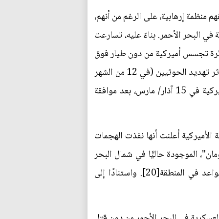
 منظمة إرهابية، على الرغم من أنهم،
في البحر الأحمر. بناءً عليه، تسارعت
بات جوية إلى الحوثيين بعد أن أسقطوا، في 3 آذار/ مارس، طائرة تجسس أميركية من دون طيار فوق
البحر الأحمر[18]، وكان السؤال حينئذ متعلقًا بأفضل توقيت عملياتي للغارات، وهو ما جرى تحديده في إثر تهديد الحوثيين (في 12 من الشهر
نفسه) بالعودة إلى استهداف السفن التجارية في البحر الأحمر المتجهة إلى إسرائيل، لتبدأ الهجمات الأميركية في 15 آذار/ مارس، بعد موافقة
ة الأميركية أعلنت أنها نفذت الهجمات
"، الموجودة حاليًّا في شمال البحر
الأحمر، إضافة إلى طائرات هجومية تابعة للقوات الجوية وطائرات من دون طيار مسلحة أُطلقت من قواعد في المنطقة[20]. واستنادًا إلى
لعسكرية في البحر الأحمر من دون قتل