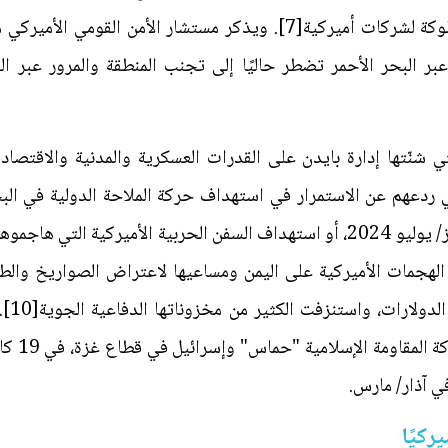
ر البحر الأحمر تضطر حاليًا إلى تجنب المنطقة والمرور عبر السا
ي شنّتها إدارة بايدن على القدرات العسكرية والمدنية والاقتص
ي ردعهم عن الاستمرار في استهداف حركة الملاحة الدولية في البح
اخر عام 2023[9]. بل إن الهجمات الأميركية على اليمن ومساعيها لاعتراض الصوار
كلّفت 
ي آذار/ مارس.
ركيًا