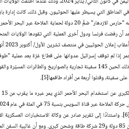
بدأت الهجمات الأميركية الجوية على اليمن في كانون الثاني/ يناي
د أن رفضت فرنسا ودول أخرى العملية التي تقودها الولايات المتح
الأميركية
2023). وقد استهدف الحوثيون منذ ذلك الحين 145 سفينة تجارية بالصواريخ والط
ى سفينة، وقتلوا أربعة من أفراد طاقمها[5].
نتي
الهجمات الحوثية أثّرت فيما لا يقلُّ عن 85 دولة و29 شركة طاقة وشحن كبرى. وم