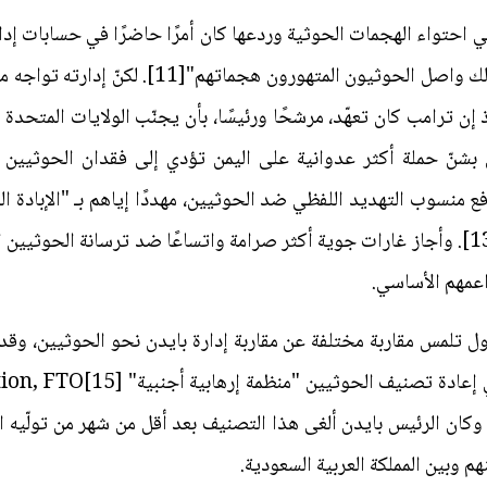
ي احتواء الهجمات الحوثية وردعها كان أمرًا حاضرًا في حسابات إدار
كان ضعيفًا على نحو مثير للشفقة، ولذلك واصل الحو
إذ إن ترامب كان تعهّد، مرشحًا ورئيسًا، بأن يجنّب الولايات المت
بشنّ حملة أكثر عدوانية على اليمن تؤدي إلى فقدان الحوثيين 
أ إلى رفع منسوب التهديد اللفظي ضد الحوثيين، مهددًا إياهم بـ "الإبادة
داعمهم الأساسي.
 وبين المملكة العربية السعودية.