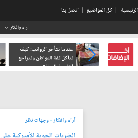
الرئيسية
|
كل المواضيع
|
اتصل بنا
آراء وافكار
س
النسبية.. حين
عندما تتأخر الرواتب: كيف
لباطل
تتآكل ثقة المواطن وتتراجع
إنتاجية الدولة؟
آراء وافكار
-
وجهات نظر
الضربات الجوية الأميركية على