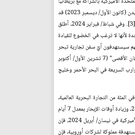
ر 2024، وذلك عندما أطلقت الولايات المتحدة الأميركية بالشراكة مع بريطانيا
هجمات منسقة على عشرات الأهداف في المناطق التي يسيطر عليها الحوثيون. وقبل ذلك، كانت إدارة بايدن (كانون الأول/ ديسمبر 2023) قد
أعلنت عن تشكيل تحالف عسكري اسمه "حارس الازدهار" ضمَّ 20 دولة لحماية الملاحة عبر البحر الأحمر[3]. وفي شباط/ فبراير 2024، أطلق
دة لأنها لا ترغب في الخضوع للقيادة
[4]، وكانت الأزمة بدأت في أعقاب إعلان الحوثيين في منتصف تشرين الأول/ أكتوبر 2023 أنهم سيستهدفون أيّ سفن تجارية تبحر
إلى الموانئ الإسرائيلية عبر البحر الأحمر إذا لم توقف إسرائيل عدوانها على قطاع غزة بعد عملية "طوفان الأقصى" (7 تشرين الأول/ أكتوبر
ائرات المسيّرة والقوارب السريعة في البحر الأحمر وخليج
جة لذلك، توقفت شركات الشحن الكبرى عن استخدام البحر الأحمر الذي يمر عبره ما يقرب من 15 في المئة من التجارة البحرية العالمية،
وتسببت الهجمات الحوثية في انخفاض حركة الملاحة عبر قناة السويس بنسبة 75 في المئة في عام 2024، وزيادة أوقات الإبحار بمعدل 7 أيام
إلى 14 يومًا عبر رأس الرجاء الصالح[6]. واستنادًا إلى تقرير صادر عن وكالة الاستخبارات العسكرية الأميركية في نيسان/ أبريل 2024، فإن
ع أن غالبية السفن المستهدفة مملوكة لشركات أوروبية، فإن