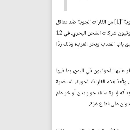
أطلقت إدارة الرئيس الأميركي دونالد ترامب، في 15 آذار/ مارس 2025، ما وصفته بأنه سلسلة "حاسمة وقوية"[1] من الغارات الجوية ضد معاقل
أنصار الله (الحوثيين) في اليمن، لإرغامهم على فتح ممرات الشحن الدولية في البحر الأحمر. وقد حذّر الحوثيون شركات الشحن البحري، في 12
باب المندب وبحر العرب؛ وذلك ردًّا
ليها الحوثيون في اليمن، بما فيها
هزة الرادار والدفاعات الجوية وأنظمة الصواريخ والطائرات المسيّرة، فضلًا عن قياديين في الجماعة[2]. وتُعدّ هذه الغاراتُ الجوية، المستمرة
ع عام 2025، وهو بذلك يستكمل ما كانت بدأته إدارة سلفه جو بايدن أواخر عام