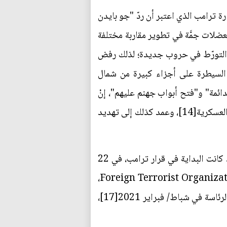
ة ترامب الذي اعتبر أن ردّ "جو بايدن
ثيون المتهورون هجماتهم"[11]. لكنّ إدارته تواجه معضلات جمَّة في تطوير مقاربة مختلفة
حدة التورّط في حروب جديدة؛ لذلك رفض
السيطرة على أجزاء كبيرة من شمال
 الدائمة" و"فتح أبواب جهنم عليهم"، إنْ
لم يوقفوا هجماتهم في البحر الأحمر[13]. وأجاز غارات جوية أكثر صرامة واتساعًا ضد ترسانة الحوثيين العسكرية[14]، وعمد كذلك إلى تهديد
إنّ ذلك لا يعني أنّ إدارة ترامب لا تحاول تلمس مقاربة مختلفة عن مقاربة إدارة بايدن نحو الحوثيين، وقد كانت البداية في قرار ترامب، في 22
كانون الثاني/ يناير 2025، المتمثل في إعادة تصنيف الحوثيين "منظمة إرهابية أجنبية" Foreign Terrorist Organization, FTO[15]،
وقد تمَّ رسميًا في 4 آذار/ مارس[16]. وكان الرئيس بايدن ألغى هذا التصنيف بعد أقل من شهر من تولّيه الرئاسة في شباط/ فبراير 2021[17]،