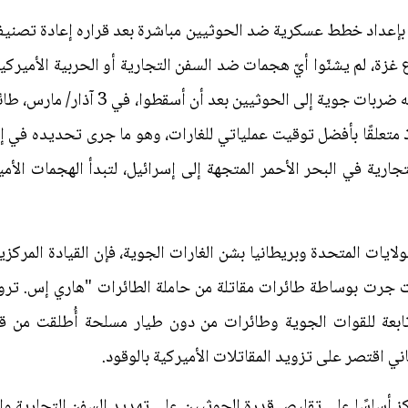
ة بإعداد خطط عسكرية ضد الحوثيين مباشرة بعد قراره إعادة تصنيفهم
زة، لم يشنّوا أيّ هجمات ضد السفن التجارية أو الحربية الأميركية 
التحضيرات العسكرية الأميركية لتوجيه ضر
لايات المتحدة وبريطانيا بشن الغارات الجوية، فإن القيادة المركزي
جرت بوساطة طائرات مقاتلة من حاملة الطائرات "هاري إس. ترومان
اني اقتصر على تزويد المقاتلات الأميركية بالوقود.
ز أساسًا على تقليص قدرة الحوثيين على تهديد السفن التجارية وا