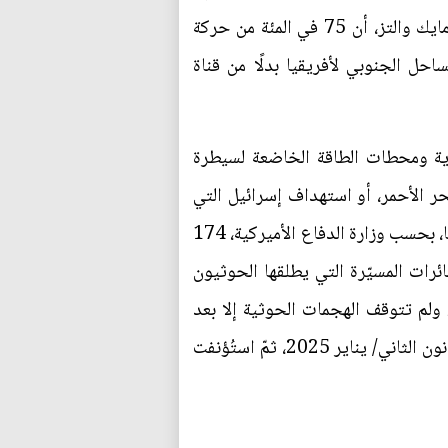
ثماني سفنٍ منها، على الأقل، كانت مملوكة لشركات أميركية[7]. ويذكر مستشار الأمن القومي الأميركي مايك والتز، أن 75 في المئة من حركة
حل الجنوبي لأفريقيا بدلًا من قناة
ادية ومحطات الطاقة الخاضعة لسيطرة
ر الأحمر، أو استهداف إسرائيل التي
شنّت هجمات جوية على اليمن في تموز/ يوليو 2024، أو استهداف السفن الحربية الأميركية التي هاجموها، بحسب وزارة الدفاع الأميركية، 174
يخ والطائرات المسيّرة التي يطلقها الحوثيون
الميزانية الأميركية مليارات من الدولارات، واستنزفت الكثير من مخزوناتها الدفاعية الجوية[10]. ولم تتوقف الهجمات الحوثية إلا بعد
سريان اتفاق وقف إطلاق النار بين حركة المقاومة الإسلامية "حماس" وإسرائيل في قطاع غزة، في 19 كانون الثاني/ يناير 2025، ثمّ استُؤنفت