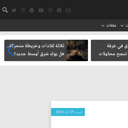
ت
ملفات
اق في غرفة
ثلاثة لقاءات وخريطة متحركة..
 تنجح محاولات
هل يولد شرق أوسط جديد؟
السبت 29 آذار 2025