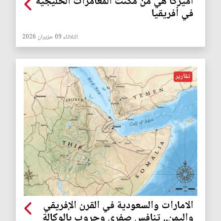
أميركا هي من مكّنت المغامرات الخليجية
في أفريقيا
الثلاثاء 09 حزيران 2026
تقارير
الامارات والسعودية في القرن الإفريقي
واليمن.. تنافس صفري وحروب بالوكالة