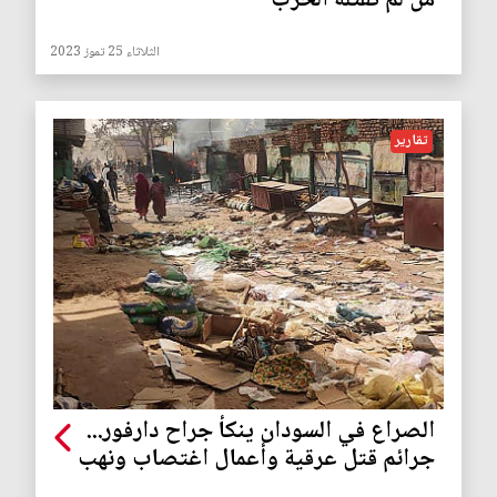
من لم تقتله الحرب
الثلاثاء 25 تموز 2023
تقارير
الصراع في السودان ينكأ جراح دارفور...
جرائم قتل عرقية وأعمال اغتصاب ونهب