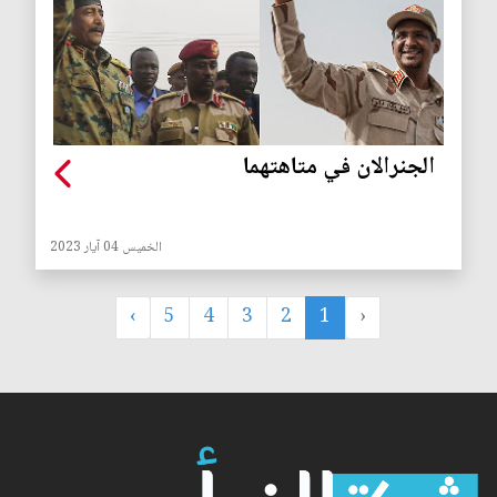
الجنرالان في متاهتهما
الخميس 04 آيار 2023
›
5
4
3
2
1
‹