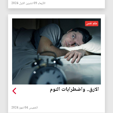
الأربعاء 09 تشرين الاول 2024
علم نفس
الارق.. واضطرابات النوم
الخميس 04 تموز 2024