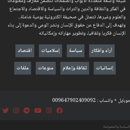
شبكة واسعة متعددة الأبواب والصفحات تتضمن معارف ومعلومات
في الفكر والثقافة والدين والتراث والسياسة والاقتصاد والاجتماع
والعلوم وغيرها، تتمثل في صحيفة الكترونية يومية شاملة..
وتهدف إلى الدفاع عن حقوق الإنسان ونشر الوعي والدعوة إلى بناء
الإنسان فكريا وثقافيا، وتطوير مهاراته وإمكانياته
آراء وافكار
سياسة
إسلاميات
اقتصاد
إنسانيات
ثقافة وإعلام
منوعات
ملفات
موبايل + واتساب : 009647902409092
السياسة والخصوصة