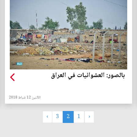
بالصور: العشوائيات في العراق
الأثنين 12 شباط 2018
›
3
2
1
‹