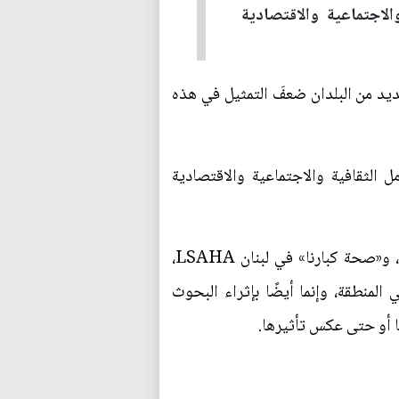
لاجتماعية والاقتصادية
عديد من البلدان ضعفَ التمثيل في هذه
لثقافية والاجتماعية والاقتصادية
ومع إطلاق دراستين كبيرتين مؤخرًا؛ هما: «الدراسة الطولية للشيخوخة الصحية في مصر» AL-SEHA، و«صحة كبارنا» في لبنان LSAHA،
منطقة، وإنما أيضًا بإثراء البحوث
ا أو حتى عكس تأثيرها.