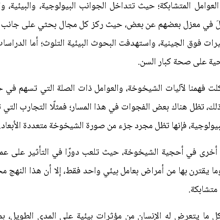
لعوامل المتشابكة؛ حيث تتداخل الجوانب البيولوجية، والبيئية، 
لعملَ في معزل بعضهم عن بعض، حيث ركز كل مجال بحثي على جانب 
غيرات فوق الجينية، واستهدفت البحوث البيئية التلوث؛ أما الدراسا
ية على صحة كبار السن.
لت فهمنا لآليات الشيخوخة، والعوامل ذات الصلة التي تسهم في ح
ك، تظل هناك بعض الفجوات في هذا المسار؛ فمثلًا التجارب التي 
لبيولوجية، فإنها تظل مجرد جزء من صورة الشيخوخة متعددة الأبعاد.
ة أخرى في أحجية الشيخوخة، حيث تلعب دورًا في التأثير على عمل
 يقترن بها من أمراض بعامل بيئي واحد فقط، إلا أن هذا النهج محد
متشابكة.
كل ما يتعرض له الإنسان من مؤثرات بيئية على المدى الطويل، بما