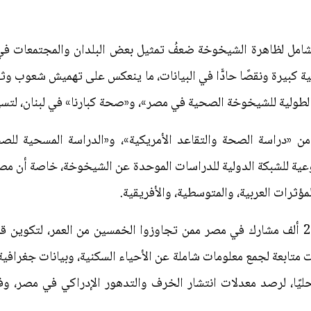
لشامل لظاهرة الشيخوخة ضعفُ تمثيل بعض البلدان والمجتمعات في
ة كبيرة ونقصًا حادًّا في البيانات، ما ينعكس على تهميش شعوب وث
الطولية للشيخوخة الصحية في مصر»، و«صحة كبارنا» في لبنان، لتس
من «دراسة الصحة والتقاعد الأمريكية»، و«الدراسة المسحية للص
فة نوعية للشبكة الدولية للدراسات الموحدة عن الشيخوخة، خاصة أن مصر
ثرات العربية، والمتوسطية، والأفريقية.
من المخطط أن تشمل الدراسة نحو 20 ألف مشارك في مصر ممن تجاوزوا الخمسين من العمر
 متابعة لجمع معلومات شاملة عن الأحياء السكنية، وبيانات جغرافية
حليًا، لرصد معدلات انتشار الخرف والتدهور الإدراكي في مصر، وفق