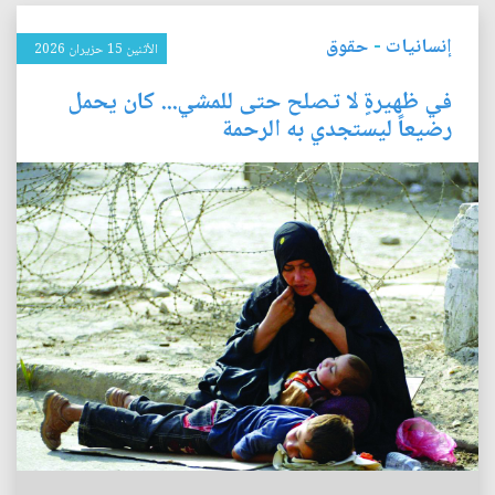
إنسانيات
-
حقوق
الأثنين 15 حزيران 2026
في ظهيرةٍ لا تصلح حتى للمشي... كان يحمل
رضيعاً ليستجدي به الرحمة