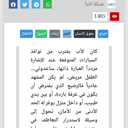
شبكة النبأ
1465
العراق
حقوق الانسان
الفقر
أزمات
التسول
الاطفال
كان الأب يقترب من نوافذ
السيارات المتوقفة عند الإشارة
مردداً العبارة ذاتها، ساعدوني...
الطفل مريض، لم يكن المشهد
عادياً فالرضيع الذي يفترض أن
يكون في غرفة باردة، أو بين يدي
طبيب، أو داخل منزل يوفر له الحد
الأدنى من الأمان، تحول إلى
وسيلة لاستدرار التعاطف في