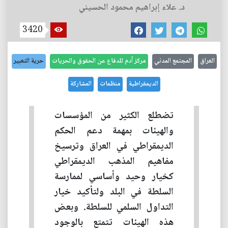
د. علاء إبراهيم محمود الحسيني
3420
العراق
المجتمع المدني
مركز آدم للدفاع عن الحقوق والحريات
حرية التعبير
الديمقراطية
منظمات
المشاركة
تضطلع الكثير من المؤسسات
والهيئات بمهمة دعم الحكم
الديمقراطي في العراق وترسيخ
مفاهيم المذهب الديمقراطي
كخيار وحيد وأساسي لممارسة
السلطة في البلد ولتأكيد خيار
التداول السلمي للسلطة. وبعض
هذه الهيئات تتمتع بالوجود