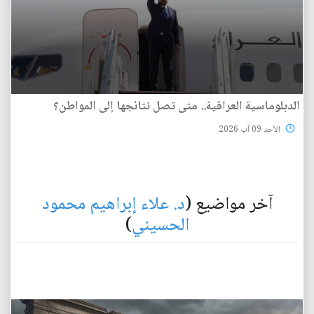
الدبلوماسية العراقية.. متى تصل نتائجها إلى المواطن؟
الأحد 09 آب 2026
آخر مواضيع (
د. علاء إبراهيم محمود
الحسيني
)