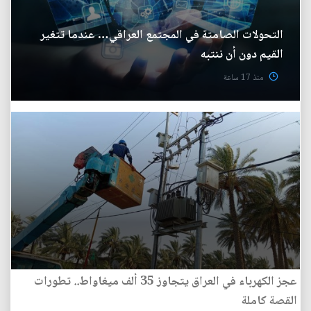
التحولات الصامتة في المجتمع العراقي… عندما تتغير
القيم دون أن ننتبه
منذ 17 ساعة
عجز الكهرباء في العراق يتجاوز 35 ألف ميغاواط.. تطورات
القصة كاملة