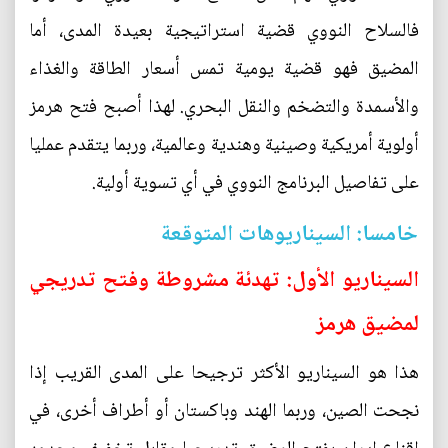
فالسلاح النووي قضية استراتيجية بعيدة المدى، أما
المضيق فهو قضية يومية تمس أسعار الطاقة والغذاء
والأسمدة والتضخم والنقل البحري. لهذا أصبح فتح هرمز
أولوية أمريكية وصينية وهندية وعالمية، وربما يتقدم عمليا
على تفاصيل البرنامج النووي في أي تسوية أولية.
خامسا: السيناريوهات المتوقعة
السيناريو الأول: تهدئة مشروطة وفتح تدريجي
لمضيق هرمز
هذا هو السيناريو الأكثر ترجيحا على المدى القريب إذا
نجحت الصين، وربما الهند وباكستان أو أطراف أخرى، في