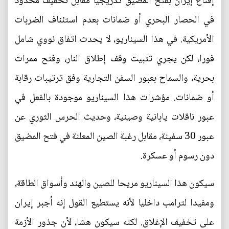
إقناع إيران بفتح المضيق تدريجيا مقابل تخفيف محدود
في الحصار البحري أو ضمانات بعدم استئناف الضربات
الأمريكية. في هذا السيناريو، لا يحدث اتفاق نووي شامل
فورا، لكن يجري تثبيت وقف إطلاق النار، وفتح ممرات
بحرية، والسماح بعبور السفن التجارية وفق ترتيبات رقابة
أو ضمانات. مؤشرات هذا السيناريو موجودة بالفعل في
عبور ناقلات يابانية وصينية، وحديث الحرس الثوري عن
عبور 30 سفينة، مقابل رغبة الصين المعلنة في فتح المضيق
دون رسوم أو عسكرة.
سيكون هذا السيناريو مريحا للصين والهند وأسواق الطاقة،
ومفيدا لترامب داخليا لأنه يستطيع القول إنه أجبر إيران
على تخفيف الإغلاق. لكنه سيكون هشا، لأن جذور الأزمة