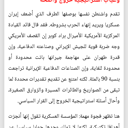
وغياب استراتيجية خروج واضحة
تقدم واشنطن نفسها بوصفها الطرف الذي أضعف إيران
عسكريا ويريد إنهاء الحرب بشروطه. فقد قال قائد القيادة
المركزية الأمريكية الأميرال براد كوبر إن القصف الأمريكي
وجه ضربة قوية للجيش الإيراني وصناعته الدفاعية، وإن
قدرة طهران على مهاجمة جيرانها باتت محدودة أو
محدودة للغاية، وإن الصناعات الدفاعية الإيرانية تراجعت
بنسبة 90 بالمئة. لكنه امتنع عن تقديم تقديرات محددة لما
تبقى من الصواريخ والطائرات المسيرة والزوارق الصغيرة،
وأحال أسئلة استراتيجية الخروج إلى القرار السياسي.
هنا تظهر فجوة مهمة: المؤسسة العسكرية تقول إنها أنجزت
أهدافا تكتيكية، لكنها لا تملك وحدها جوابا سياسيا عن