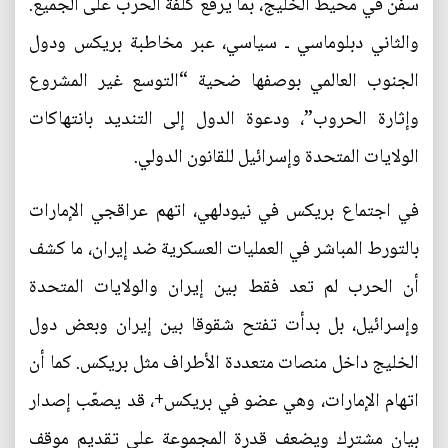
سفن في محيط الخليج، بما يرفع كلفة الحرب على الجميع.
والثاني دبلوماسي ـ سياسي، عبر مخاطبة بريكس ودول
الجنوب العالمي بوصفها ضحية “التوسع غير المشروع
وإثارة الحروب”، ودعوة الدول إلى التنديد بانتهاكات
الولايات المتحدة وإسرائيل للقانون الدولي.
في اجتماع بريكس في نيودلهي، اتهم عراقجي الإمارات
بالتورط المباشر في العمليات العسكرية ضد إيران، ما كشف
أن الحرب لم تعد فقط بين إيران والولايات المتحدة
وإسرائيل، بل بدأت تفتح شقوقا بين إيران وبعض دول
الخليج داخل منصات متعددة الأطراف مثل بريكس. كما أن
اتهام الإمارات، وهي عضو في بريكس+، قد يصعّب إصدار
بيان مشترك ويضعف قدرة المجموعة على تقديم موقف