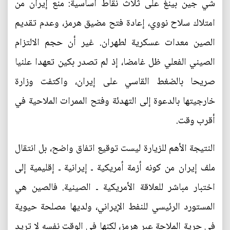
شي جين بينغ على ثلاث نقاط أساسية: منع إيران من
امتلاك سلاح نووي، إعادة فتح مضيق هرمز، وعدم تقديم
الصين معدات عسكرية لطهران. غير أن حجم الالتزام
الصيني الفعلي ظل غامضا، إذ لم تصدر بكين تعهدا علنيا
صريحا بالضغط القاسي على إيران، واكتفت وزارة
خارجيتها بالدعوة إلى التهدئة وفتح الممرات الملاحية في
أقرب وقت.
النتيجة الأهم للزيارة ليست توقيع اتفاق واضح، بل انتقال
ملف إيران من كونه أزمة أمريكية ـ إيرانية ـ إقليمية إلى
اختبار مباشر للعلاقة الأمريكية ـ الصينية. فالصين هي
المستورد الرئيسي للنفط الإيراني، ولديها مصلحة حيوية
في حرية الملاحة عبر هرمز، لكنها في الوقت نفسه لا تريد