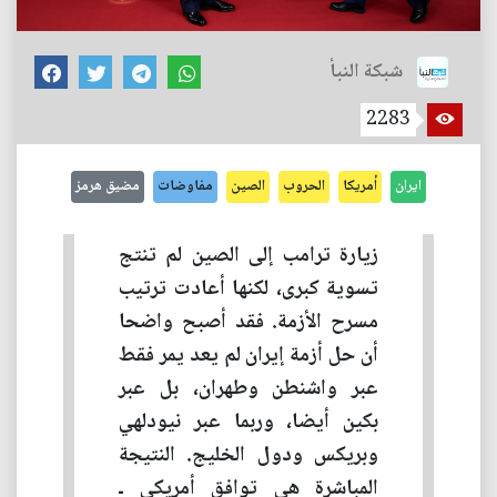
شبكة النبأ
2283
ايران
أمريكا
الحروب
الصين
مفاوضات
مضيق هرمز
زيارة ترامب إلى الصين لم تنتج
تسوية كبرى، لكنها أعادت ترتيب
مسرح الأزمة. فقد أصبح واضحا
أن حل أزمة إيران لم يعد يمر فقط
عبر واشنطن وطهران، بل عبر
بكين أيضا، وربما عبر نيودلهي
وبريكس ودول الخليج. النتيجة
المباشرة هي توافق أمريكي ـ