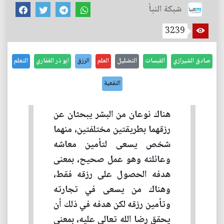
شبكة النبأ
3239
صادق الشيرازي
القبسات
التضليل
العلم
الرزق
ابو ذر الغفاري
التعلم
النفعية
هناك نوعان من البشر يبحثان عن
رزقهما بطريقتين مختلفتين، منهما
شخص يسعى لتأمين معاشه
وعائلته وهو عمل صحيح، بمعنى
هدفه الحصول على رزقه فقط،
وهناك من يسعى في تجارته
وتأمين رزقه لكن هدفه في ذلك أن
يحقق رضا الله تعالى عليه، بمعنى