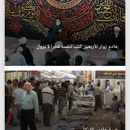
خادم زوار الأربعين كتب لنفسه فخرا لا يزول
منذ 23 دقيقة
خيبة حارس الهيكل