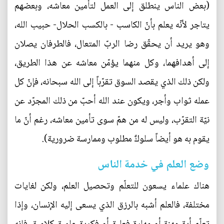
(بعض الناس ينطلق إلى العمل لتأمين معاشه، وبعضهم
يتاجر لأنّه يعلم بأنّ الكاسب - بالكسب الحلال- حبيب الله،
وهو يريد أن يحقّق رضا الربّ المتعال، فالطرفان يصلان
إلى أهدافهما، وكل منهما يؤمّن معاشه عن هذا الطريق،
ولكن ذلك الذي يقصد السوق تقرّباً إلى الله سبحانه، فإنّ كل
عمله ثواب وأجر، ويكون عند الله أحبّ من ذلك المجرّد عن
نيّة التقرّب، وليس له من همّ سوى تأمين معاشه، رغم أنّ ما
يقوم به هو أيضاً سلوكٌ مطلوب وممارسة ضرورية).
وضع العلم في خدمة الناس
هناك علماء يسعون للتعلّم وتحصيل العلم، ولكن لغايات
مختلفة، فالعلم أشبه بالرزق الذي يسعى إليه الإنسان، وإذا