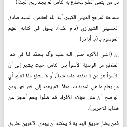
ذر، من ابتغى العلم ليخدع به الناس، لم يجد ريح الجنة).
سماحة المرجع الديني الكبير، آية الله العظمى، السيد صادق
الحسيني الشيرازي (دام ظله)، يقول في كتابه القيّم
الموسوم بـ (يا أبا ذر):
إن (النبي الأكرم صلى الله عليه وآله يحدّد لنا في هذا
المقطع من الوصيّة الأسوأ بين الناس، حيث يشير إلى أنّ
الأسوأ هو من لا ينفعه علمه شيئاً، أو لا ينتفع ممّا تعلّم، أي
من يعلم ما هي الموبقات ـ مثلاً ـ ثم يعمد إلى اقترافها. ومن
الواضح أنّ مثل هؤلاء الأفراد قد ضلّوا وهم أعجز عن
هداية الآخرين).
فمن يضل طريق الهداية لا يمكنه أن يهدي الآخرين لطريق