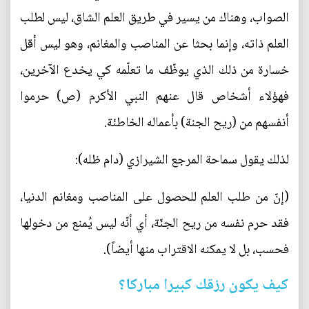
الصواب، وهناك من يسير في طريق العلم الشاق، ليس لطلب
العلم ذاته، وإنما بحثا عن المناصب والمغانم، وهو ليس أقل
خسارة من ذلك الذي يوظّف ما تعلّمه كي يخدع الآخرين،
فهؤلاء أشخاص قال عنهم النبي الأكرم (ص) حرموا
أنفسهم من (ريح الجنة) بأعماله الخاطئة.
لذلك يقول سماحة المرجع الشيرازي (دام ظله):
(إنّ من طلب العلم للحصول على المناصب ومغانم الدنيا،
فقد حرم نفسه من ريح الجنّة، أي أنّه ليس يُمنع من دخولها
فحسب، بل لا يمكنه الاقتراب منها أيضاً).
كيف يكون رزقك كبيرا مباركا؟