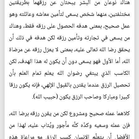
هناك نوعان من البشر يبحثان عن رزقهما بطريقتين
مختلفتين، منهما شخص يسعى لتأمين معاشه وعائلته وهو
عمل صحيح، بمعنى هدفه الحصول على رزقه فقط، وهناك
من يسعى في تجارته وتأمين رزقه لكن هدفه في ذلك أن
يحقق رضا الله تعالى عليه، بمعنى لا يعزل رزقه عن مرضاة
الله، أما الأول فهو يسعى دون أن يكون له هذا الهدف، لكن
الكاسب الذي يبتغي رضوان الله يعلم تمام العلم بأن
تحصيل الرزق عندما يقترن بالقبول الإلهي، فإنه يكون رزقا
كبيرا ومباركا وصاحب الرزق يكون (حبيب الله).
كلاهما عمله صحيح ومشروع لكن من يقرن رزقه برضا الله،
فإن عمله وسعيه وكدّه كلّه مأجور ويُثاب عليه، لهذا من
الأفضل أن يتعلّم الإنسان كسب الرزق مع مراعاة هذه