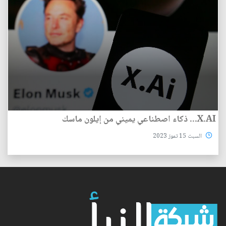
X.AI... ذكاء اصطناعي يميني من إيلون ماسك
السبت 15 تموز 2023