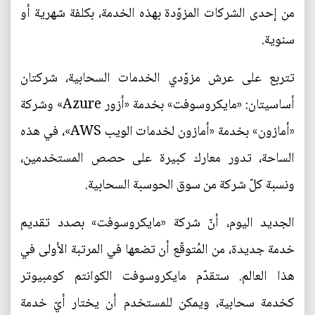
من إحدى الشركات المزوّدة بهذه الخدمة، بكلفة شهرية أو
سنوية.
تتربع على عرش مزوّدي الخدمات السحابية، شركتان
أساسيتان: «مايكروسوفت» بخدمة «أزور Azure» وشركة
«أمازون» بخدمة «أمازون لخدمات الويب AWS»، في هذه
الساحة، تدور معارك كبيرة على حصص المستخدمين،
ونسبة كلّ شركة من سوق الحوسبة السحابية.
الجديد اليوم، أنّ شركة «مايكروسوفت» بصدد تقديم
خدمة جديدة، من المُتوقّع أن تضعها في المرتبة الأولى في
هذا العالم. ستقدّم مايكروسوفت الكوانتم كومبيوتر
كخدمة سحابية، ويمكن للمستخدم أن يختار أيّ خدمة