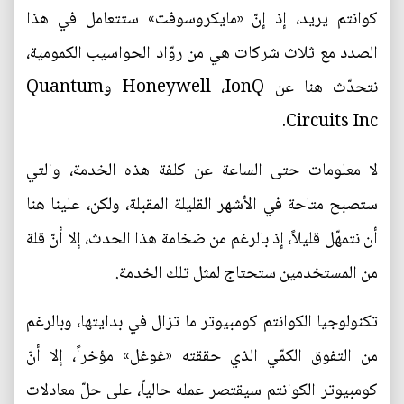
كوانتم يريد، إذ إنّ «مايكروسوفت» ستتعامل في هذا
الصدد مع ثلاث شركات هي من روّاد الحواسيب الكمومية،
نتحدّث هنا عن Honeywell ،IonQ وQuantum
Circuits Inc.
لا معلومات حتى الساعة عن كلفة هذه الخدمة، والتي
ستصبح متاحة في الأشهر القليلة المقبلة، ولكن، علينا هنا
أن نتمهّل قليلاً، إذ بالرغم من ضخامة هذا الحدث، إلا أنّ قلة
من المستخدمين ستحتاج لمثل تلك الخدمة.
تكنولوجيا الكوانتم كومبيوتر ما تزال في بدايتها، وبالرغم
من التفوق الكمّي الذي حققته «غوغل» مؤخراً، إلا أنّ
كومبيوتر الكوانتم سيقتصر عمله حالياً، على حلّ معادلات