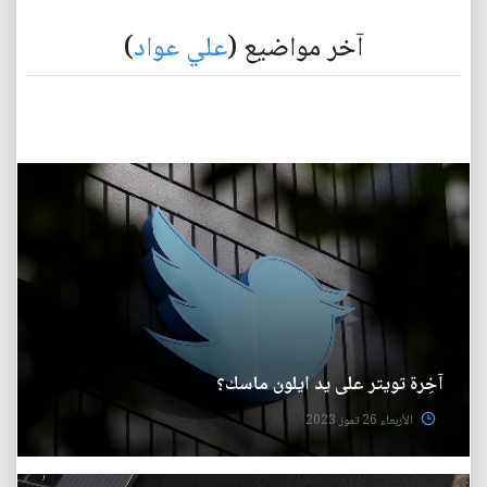
آخر مواضيع (
علي عواد
)
آخِرة تويتر على يد ايلون ماسك؟
الأربعاء 26 تموز 2023