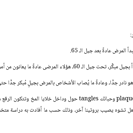
:
أ المرض عادةً بعد جيل الـ 65.
ؤلاء المرضى عادةً ما يعانون من أمراض عصبيَّة أخرى.
و نادر جدًّا، وعادةً ما يُصاب الأشخاص بالمرض بجيلٍ مُبكر جدًّا حت
تم اكتشاف المرض بوجود لويحات plaques وحبائك tangles حول وداخل 
بفعل تشوه يصيب بروتينا آخر، وذلك حسب ما أفادت به دراسة متخ