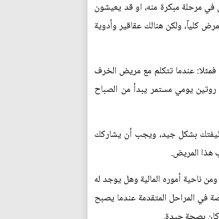
ض المصابين قد يموتون في مرحلة مبكرة منه، او قد يعيشون
المرض كلياً، ولكن هنالك عقاقير وأدوية
ه، فمثلا: عندما تتكلم مع مريض الخرف
وتين يومي مستمر يبدأ من الصباح
وظيفتك بشكل جيد، ويجب أن يشاركك
ب هذا المريض.
ن ناحية أموره المالية وهل يوجد له
ة في المراحل المتقدمة عندما يصبح
كان بصحة جيدة.