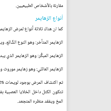
مقارنة بالأشخاص الطبيعيين.
أنواع الزهايمر
كما ان هناك ثلاثة أنواع لمرض الزهايمر
الزهايمر المتأخر: وهو النوع الشَّائع، ويبد
الزهايمر المبكِّر: وهو الزهايمر الذي يبدأ بجيل مبكِّر، تحت جيل الـ 60، ه
الزهايمر العائلي: وهو زهايمر موروث وه
تتكون الكتل داخل الخلايا العصبية 
المخ ويفقد منظره المتجعد.