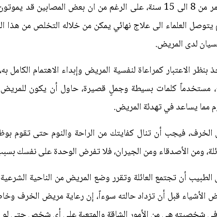
كما ان هذا المرض من الممكن ان يستمر من 8 الى 15 سنة، على الرغم من ان بع
لعلاج فلم يتوصل العلماء الى علاج نهائي يمكن من خلاله التخلص من هذا 
سيان لدى المريض.
 بنظر الاعتبار كمراعاة لنفسية المريض وإبداء الاهتمام الكامل ب
مستخدماً كلمات بسيطة وجملٍ قصيرة، حاول أن يكون للمريض ر
وم مما يساعد في تهدئة المريض.
الخرف، فيجب أن تنال كفايتك من الراحة والنوم حتى تقوم ب
ئلة، ومن الأصدقاء ومن الجيران، فلا تفرض الوحدة على نفسك بسب
طبيب أن تجتمع العائلة وتقرر وضع المريض من الناحية الشرعية وم
الأشياء قبل أن تزداد حالته سوءاً، إن رعاية مريض الخرف وخاص
 في شخصيته هي من الأمور الشاقة والمتعبة على أي شخص حتى لو 