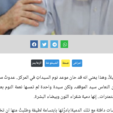
امراض
صحة
الشيخوخة
الزهايمر
لاً، وهذا يعني انه قد حان موعد نوم السيداتِ في المركز.. عدوتُ م
ن النعاس سيد الموقف، ولكن سيدة واحدة لم تمسها نعمة النوم
مترات.. إنها دمية شقراء اللون وبيضاء البشرة.
دافئة مع تلك الدمية! بادرْتها بابتسامة لطيفة وطلبتُ منها ان تخل