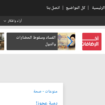
الرئيسية
|
كل المواضيع
|
اتصل بنا
آراء وافكار
س
الفساد وسقوط الحضارات
رواتب الموظفي
والدول
ساخن
منوعات
-
صحة
دمية عجوز!