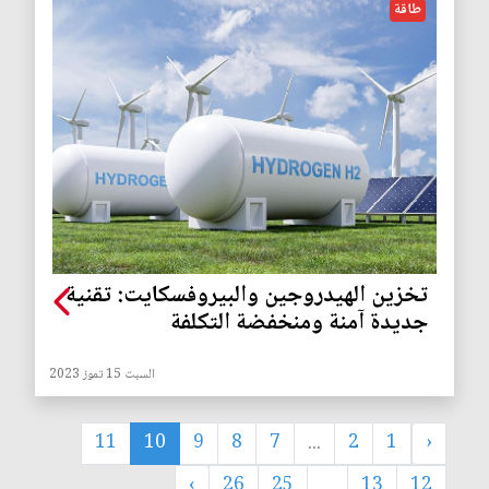
طاقة
تخزين الهيدروجين والبيروفسكايت: تقنية
جديدة آمنة ومنخفضة التكلفة
السبت 15 تموز 2023
11
10
9
8
7
...
2
1
‹
›
26
25
...
13
12