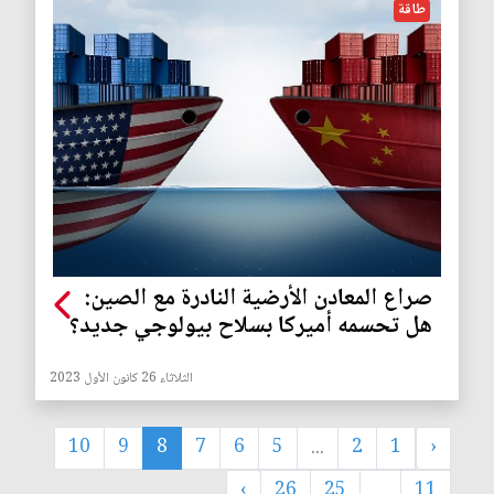
طاقة
صراع المعادن الأرضية النادرة مع الصين:
هل تحسمه أميركا بسلاح بيولوجي جديد؟
الثلاثاء 26 كانون الأول 2023
10
9
8
7
6
5
...
2
1
‹
›
26
25
...
11