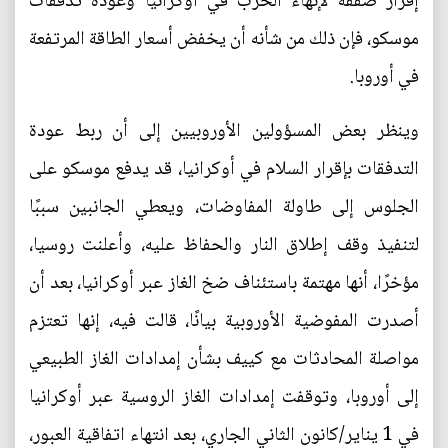
إقرار صفقة لإنهاء الحرب في أوكرانيا وعودة تدفقات
موسكو، فإن ذلك من شأنه أن يخفض أسعار الطاقة المرتفعة
في أوروبا.
وينظر بعض المسؤولين الأوروبيين إلى أن ربط عودة
التدفقات بإقرار السلام في أوكرانيا، قد يدفع موسكو على
الجلوس إلى طاولة المفاوضات، ويعطي الجانبين سببًا
لتنفيذ وقف إطلاق النار والحفاظ عليه، وأعلنت روسيا،
مؤخرًا، أنها مهتمة باستئناف ضخ الغاز عبر أوكرانيا، بعد أن
أصدرت المفوضية الأوروبية بيانًا، قالت فيه، إنها تعتزم
مواصلة المحادثات مع كييف بشأن إمدادات الغاز الطبيعي
إلى أوروبا، وتوقفت إمدادات الغاز الروسية عبر أوكرانيا
في 1 يناير/كانون الثاني الجاري، بعد انتهاء اتفاقية العبور،