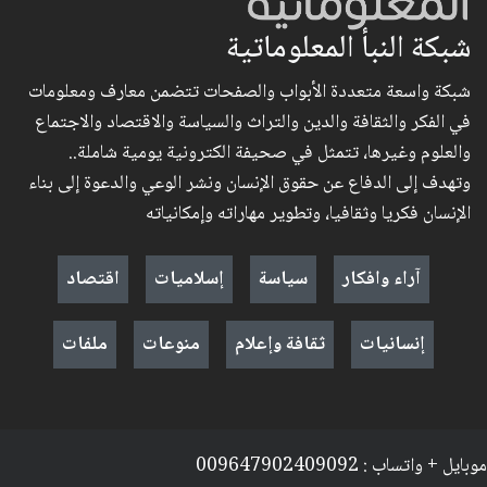
شبكة النبأ المعلوماتية
شبكة واسعة متعددة الأبواب والصفحات تتضمن معارف ومعلومات
في الفكر والثقافة والدين والتراث والسياسة والاقتصاد والاجتماع
والعلوم وغيرها، تتمثل في صحيفة الكترونية يومية شاملة..
وتهدف إلى الدفاع عن حقوق الإنسان ونشر الوعي والدعوة إلى بناء
الإنسان فكريا وثقافيا، وتطوير مهاراته وإمكانياته
آراء وافكار
سياسة
إسلاميات
اقتصاد
إنسانيات
ثقافة وإعلام
منوعات
ملفات
موبايل + واتساب : 009647902409092