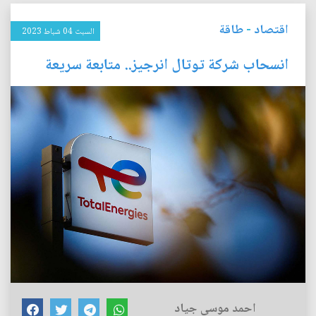
اقتصاد
-
طاقة
السبت 04 شباط 2023
انسحاب شركة توتال انرجيز.. متابعة سريعة
احمد موسى جياد