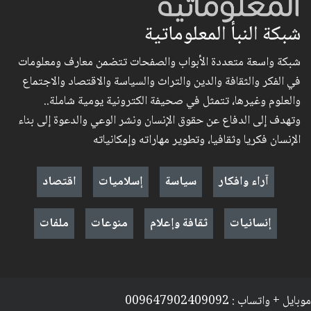
شبكة النبأ المعلوماتية
شبكة واسعة متعددة الأبواب والصفحات تتضمن معارف ومعلومات
في الفكر والثقافة والدين والتراث والسياسة والاقتصاد والاجتماع
والعلوم وغيرها، تتمثل في صحيفة الكترونية يومية شاملة..
وتهدف إلى الدفاع عن حقوق الإنسان ونشر الوعي والدعوة إلى بناء
الإنسان فكريا وثقافيا، وتطوير مهاراته وإمكانياته
آراء وافكار
سياسة
إسلاميات
اقتصاد
إنسانيات
ثقافة وإعلام
منوعات
ملفات
موبايل + واتساب : 009647902409092