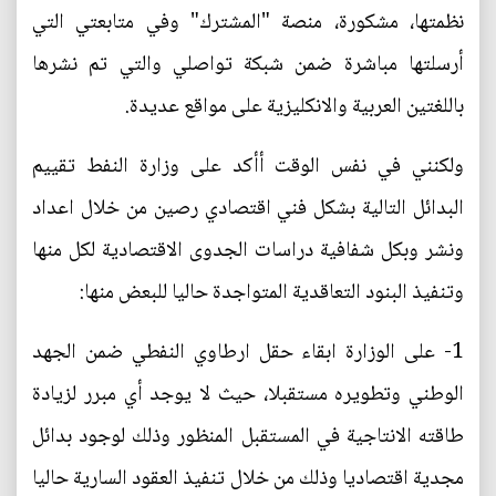
نظمتها، مشكورة، منصة "المشترك" وفي متابعتي التي
أرسلتها مباشرة ضمن شبكة تواصلي والتي تم نشرها
باللغتين العربية والانكليزية على مواقع عديدة.
ولكنني في نفس الوقت أأكد على وزارة النفط تقييم
البدائل التالية بشكل فني اقتصادي رصين من خلال اعداد
ونشر وبكل شفافية دراسات الجدوى الاقتصادية لكل منها
وتنفيذ البنود التعاقدية المتواجدة حاليا للبعض منها:
1- على الوزارة ابقاء حقل ارطاوي النفطي ضمن الجهد
الوطني وتطويره مستقبلا، حيث لا يوجد أي مبرر لزيادة
طاقته الانتاجية في المستقبل المنظور وذلك لوجود بدائل
مجدية اقتصاديا وذلك من خلال تنفيذ العقود السارية حاليا