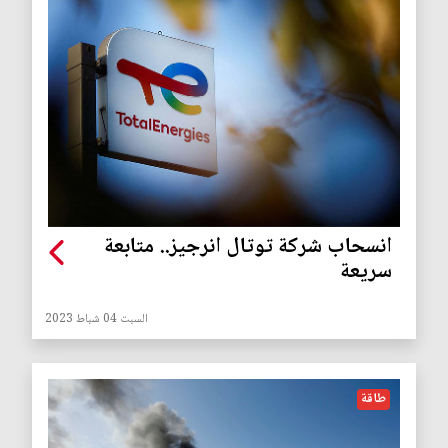
انسحاب شركة توتال انرجيز.. متابعة
سريعة
السبت 04 شباط 2023
طاقة