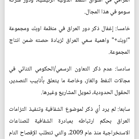
العراقي في اسواق النفط الدولية الرئيسية، ودور شركة
سومو في هذا المجال.
خامسا: إغفال ذكر دور العراق في منظمة اوبك ومجموعة
"اوبك+" واهمية سعي العراق لزيادة حصته ضمن انتاج
المجموعة.
سادسا: عدم ذكر التعاون الرسمي/الحكومي الثنائي في
مجالات النفط والغاز، وخاصة ما يتعلق بأنابيب التصدير،
الحقول الحدودية، تمويل المشاريع وغيرها.
سابعا: لم يرد أي ذكر لموضوع الشفافية وتنفيذ التزامات
العراق بحكم ارتباطه بمبادرة الشفافية للصناعات
الاستخراجية منذ عام 2009، والتي تتطلب الإفصاح التام