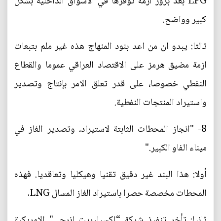
LPG بعد بروز ازمة توفرها في الأسواق الداخلية بشكل
كبير وواضح.
ثالثا: يبدو ان من اعد بنود المنهاج هذه غير ملم بتبعات
ازمة مضيق هرمز على الاقتصاد العراقي عموما والقطاع
النفطي خصوصا، على قدر تعلق الامر بإنتاج وتصدير
واستيراد المنتجات النفطية.
8- "انجاز المحطات الثابتة لاستيراد، وتصدير الغاز في
ميناء الفاو الكبير."
أولا: هذا البند غير دقيق تقنيا وهيكليا وتعاقديا. فهذه
المحطات مخصصة حصرا باستيراد الغاز المسال LNG.
ثانيا: تأخر تنفيذ شركة “إكسيليريت إنرجي" الامريكية