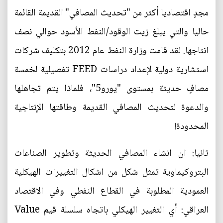
مجدٍ اقتصاديا أكثر من "تحديث المصافي" القديمة القائمة
حاليا والتي يبلغ زيت الوقود/النفط الأسود حوالي نصف
انتاجها. لقد قامت وزارة النفط عام 2012 بتكليف شركات
استشارية دولية لإعداد دراسات FEED تفصيلية لخمسة
مصافٍ حديثة بمستوى "يورو5"، فلماذا يتم تجاهلها
والدعوة لتحديث المصافي القديمة وطاقتها الإنتاجية
المحدودة!
ثانيا: ان انشاء المصافي الحديثة وتطوير الصناعات
البتروكيماوية تمثل شكل من اشكال التغييرات الهيكلية
العمودية المطلوبة في القطاع النفطي وفي الاقتصاد
العراقي: أي التغيير الهيكلي باتجاه سلسلة قيم Value