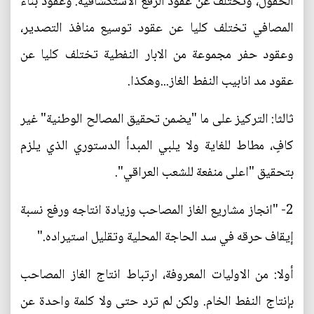
الحقول، وتختلف عن عقود الرقع الاستكشافية. وعقود بناء
المصافي تختلف كليا عن عقود توسيع منافذ التصدير،
وعقود حفر مجموعة من الابار النفطية تختلف كليا عن
عقود مد انابيب النفط الغاز...وهكذا.
ثالثا: التركيز على ما "يضمن تحقيق المصالح الوطنية" غير
كافٍ، مطاط للغاية ولا يلبي المبدأ الدستوري الذي يلزم
بتحقيق "اعلى منفعة للشعب العراقي".
2- "انجاز مشاريع الغاز المصاحب وزيادة انتاجه ورفع نسبة
إيقاف حرقه في سد الحاجة المحلية وتقليل استيراده."
أولا: من الاوليات المعروفة، ارتباط انتاج الغاز المصاحب
بإنتاج النفط الخام. ولكن لم ترد حتى ولا كلمة واحدة عن