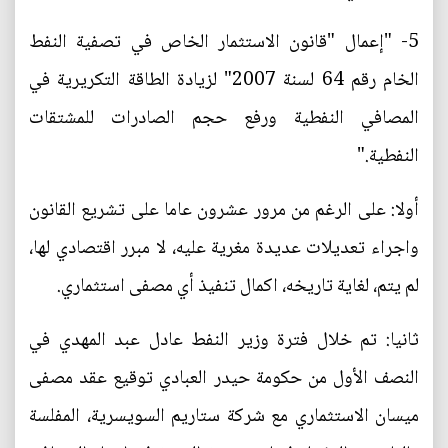
5- "إعمال "قانون الاستثمار الخاص في تصفية النفط
الخام رقم 64 لسنة 2007" لزيادة الطاقة التكريرية في
المصافي النفطية ورفع حجم الصادرات للمشتقات
النفطية."
أولا: على الرغم من مرور عشرون عاما على تشريع القانون
واجراء تعديلات عديدة مغرية عليه، لا مبرر اقتصادي لها،
لم يتم، لغاية تاريخه، اكمال تنفيذ أي مصفى استثماري.
ثانيا: تم خلال فترة وزير النفط عادل عبد المهدي في
النصف الأول من حكومة حيدر العبادي توقيع عقد مصفى
ميسان الاستثماري مع شركة ستاريم السويسرية، المفلسة