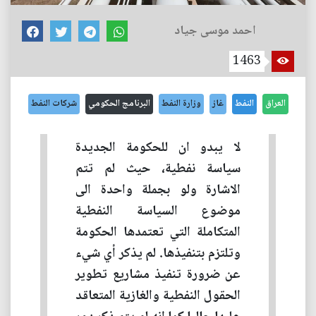
احمد موسى جياد
1463
العراق
النفط
غاز
وزارة النفط
البرنامج الحكومي
شركات النفط
لا يبدو ان للحكومة الجديدة
سياسة نفطية، حيث لم تتم
الاشارة ولو بجملة واحدة الى
موضوع السياسة النفطية
المتكاملة التي تعتمدها الحكومة
وتلتزم بتنفيذها. لم يذكر أي شيء
عن ضرورة تنفيذ مشاريع تطوير
الحقول النفطية والغازية المتعاقد