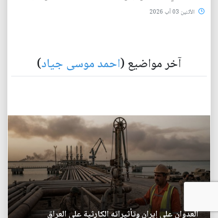
الأثنين 03 آب 2026
آخر مواضيع (
احمد موسى جياد
)
العدوان على إيران وتأثيراته الكارثية على العراق