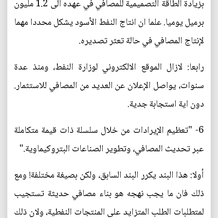
بزيادة الطاقة التصميمية للمصافي في عهده الى 1.2 مليون
برميل يوميا. علما ان انتاج النفط الأسود يشكل محددا مهما
لإنتاج المصافي في حالة تعثر تصديره.
رابعا: لازال الموقع الالكتروني لوزارة النفط، ومنذ عدة
سنوات، يواصل الإعلان عن العديد من المصافي للاستثمار.
دون اية استجابة جدية.
6- "تعظيم الإيرادات من خلال سلسلة ذات قيمة متكاملة
عبر تحديث المصافي، وتطوير الصناعات البتروكيماوية."
أولا: هذا البند يكرر البند السابق، ولكن بصيغة مختلفة! ومع
ذلك فان ما يجب نهجه هو بناء مصافي حديثة تستجيب
لمتطلبات الطلب المتزايد على المنتجات النفطية، ولان ذلك