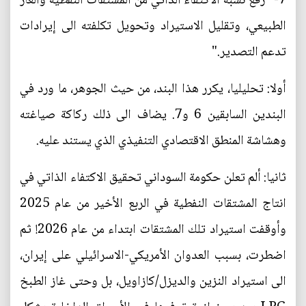
7- "رفع نسبة الاكتفاء الذاتي من المشتقات النفطية والغاز
الطبيعي، وتقليل الاستيراد وتحويل تكلفته الى إيرادات
تدعم التصدير."
أولا: تحليليا، يكرر هذا البند، من حيث الجوهر، ما ورد في
البندين السابقين 6 و7. يضاف الى ذلك ركاكة صياغته
وهشاشة المنطق الاقتصادي التنفيذي الذي يستند عليه.
ثانيا: ألم تعلن حكومة السوداني تحقيق الاكتفاء الذاتي في
انتاج المشتقات النفطية في الربع الأخير من عام 2025
وأوقفت استيراد تلك المشتقات ابتداء من عام 2026! ثم
اضطرت، بسبب العدوان الأمريكي-الاسرائيلي على إيران،
الى استيراد النزين والديزل/كازاويل، بل وحتى غاز الطبخ