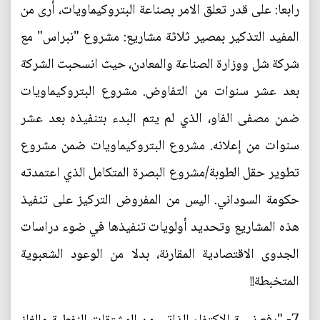
رابعا: على قدر تعلق الامر بصناعة البتروكيماويات، أرى من
المفيد التذكير بمصير ثلاثة مشاريع: مشروع "نبراس" مع
شركة شل ووزارة الصناعة والمعادن، حيث انسحبت الشركة
بعد عشر سنوات من التفاوض. مشروع البتروكيماويات
ضمن مصفى الفاو، الذي لم يتم البدء بتنفيذه بعد عشر
سنوات من إعلانه. مشروع البتروكيماويات ضمن مشروع
تطوير حقل الطوبة/مشروع البصرة المتكامل الذي اعتمدته
حكومة السوداني. اليس من المفروض التركيز على تنفيذ
هذه المشاريع وتحديد أولويات تنفيذها في ضوء دراسات
الجدوى الاقتصادية المقارنة، بدلا من الوعود الشعبوية
المتخبطة!!