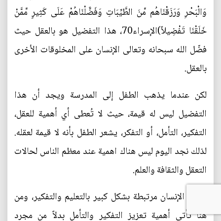
وَالْبَحْرِ وَرَزَقْنَاهُم مِّنَ الطَّيِّبَاتِ وَفَضَّلْنَاهُمْ عَلَى كَثِيرٍ مِّمَّنْ
خَلَقْنَا تَفْضِيلاً)الإسراء70، هذا التفضيل هو بالعقل حيث
فضّل الله سبحانه وتعالى الإنسان على المخلوقات الأخرى
بالعقل.
لكن عندما يذهب الطفل إلى المدرسة ويجد أن هذا
التفضيل ليس له قيمة، حيث لا تُعطى أي أهمية للعقل،
التفكير، التأمل، أو التفكر، يشعر الطفل بأنه لا قيمة لعقله.
لذلك نجد اليوم ليس هناك اهمية عند معظم الناس لحالات
التعقل والثقافة والعلم.
كرامة الإنسان مرتبطة بشكل كبير بالتعليم والتفكير، ومن
هنا تأتي أهمية تعزيز التفكير والتأمل بدلاً من مجرد