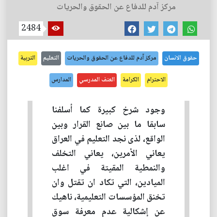
مركز آدم للدفاع عن الحقوق والحريات
2484
حقوق الانسان
مركز آدم للدفاع عن الحقوق والحريات
التعليم
التربية
الاحترام
الكرامة
العنف المدرسي
المدارس
وجود شرخ كبيرة كما أسلفنا
سابقا ما بين صانع القرار وبين
الواقع، لذى نجد التعليم في العراق
يعاني الأمرين، يعاني التخلف
والنمطية المقيتة في اغلب
الميادين، التي تكاد ان تقتل وان
تخنق المؤسسات التعليمية، ناهيك
عن إشكالية عدم معرفة سوق