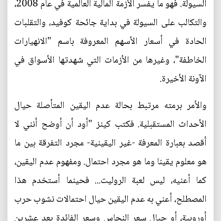
السيولة. فهو ما يفسر الأزمة المالية العالمية في عام 2008،
والتكالب على السيولة في بداية جائحة كوفيد، والتقلبات
الحادة في أسعار الأسهم المعروفة باسم "الانهيارات
الخاطفة"، وغيرها من الأزمات التي شهدتها الأسواق في
الآونة الأخيرة.
والأمر برمته مرتبط بحالة عدم اليقين المتأصلة حيال
الأحداث المستقبلية. فكتب كينز "أود أن أوضح أنني لا
أقصد بعبارة المعرفة -غير اليقينية- مجرد التفرقة بين ما
هو معلوم يقينا وما هو مجرد احتمال. ومفهوم عدم اليقين،
كما أعنيه، ليس لعبة الروليت... فحينما أستخدم هذا
المصطلح، أعني به عدم اليقين حيال احتمالات نشوب حرب
أوروبية، أو حيال سعر النحاس وسعر الفائدة بعد عشرين