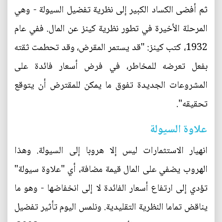
ثم أفضى الكساد الكبير إلى نظرية تفضيل السيولة - وهي
المرحلة الأخيرة في تطور نظرية كينز عن المال. ففي عام
1932، كتب كينز: "قد يستمر المقرض، وقد تحطمت ثقته
بفعل تعرضه للمخاطر، في فرض أسعار فائدة على
المشروعات الجديدة تفوق ما يمكن للمقترض أن يتوقع
تحقيقه".
علاوة السيولة
انهيار الاستثمارات ليس إلا هروبا إلى السيولة. وهذا
الهروب يضفي على المال قيمة مضافة، أي "علاوة سيولة"
تؤدي إلى ارتفاع أسعار الفائدة لا إلى انخفاضها - وهو ما
يناقض تماما النظرية التقليدية. ونلمس اليوم تأثير تفضيل