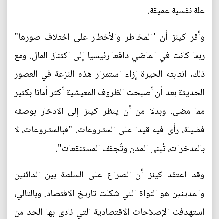
علة نفسية عميقة.
وأقر كينز أن "المخاطر والأخطار على اختلاف صورها"
ربما كانت في الماضي دافعا رئيسيا إلى اكتناز المال. ومع
ذلك، انتابته الحيرة إزاء استمرار هذه النزعة في العصور
الحديثة بعد أن أصبحت الظروف المعيشية أكثر أمانا بكثير
مما مضى. وبدلا من أن ينظر كينز إلى الادخار بوصفه
فضيلة، رأى فيه قيدا على المشروعات. "فبالمشروعات، لا
بالمدخرات، تُبنى المدن وتُجفف المستنقعات".
وقد اعتقد كينز أن الصراع على السلطة بين الدائنين
والمدينين هو النواة التي شكلت تاريخ الاقتصاد. وبالتالي،
استهدفت الإصلاحات الاقتصادية التي نادى بها الحد من