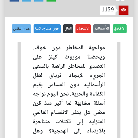
1159
الاخلاق
الرأسمالية
الاقتصاد
المال
جون مينارد كينز
عدم اليقين
مواجهة المخاطر دون خوف.
ويحضنا موروث كينز على
التصدي للمخاطر الراهنة بالسعي
الجريء لإيجاد ترياق لعلل
الرأسمالية دون المساس بقيم
الكفاءة والحرية. نحن اليوم نواجه
أسئلة مشابهة لما أثير منذ قرن
مضى هل ينذر الانقسام العالمي
المتزايد إلى تكتلات متناحرة
بالارتداد إلى الهمجية؟ وهل