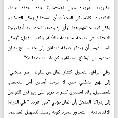
بنظريته الفريدة حول الاحتمالية. فقد اعتقد علماء
الاقتصاد الكلاسيكي المحدَّث أن المستقبل يمكن التنبؤ به،
ولكن كينز خالفهم هذا الرأي. إذ وصف الاحتمالية بأنها درجة
الاعتقاد في نتيجة مدعومة بالأدلة. وكتب يقول: "يمكن
للمرء دوما أن يبتكر صيغة تتوافق إلى حد ما مع نطاق
محدود من الوقائع السابقة، ولكن ماذا يثبت ذلك؟"
وفي الواقع، يتحول اكتناز المال من سلوك "غير عقلاني"
إلى نهج منطقي حين لا يوجد أساس آمن للتحسب
للمستقبل. وقد استغرق كينز ما يربو على ربع قرن للتوصل
إلى إدراكه المذهل بأن المال يؤدي "دورا فريدا" في الدراما
الاقتصادية – يتجاوز مجرد كونه وسيلة لتسهيل المقايضة