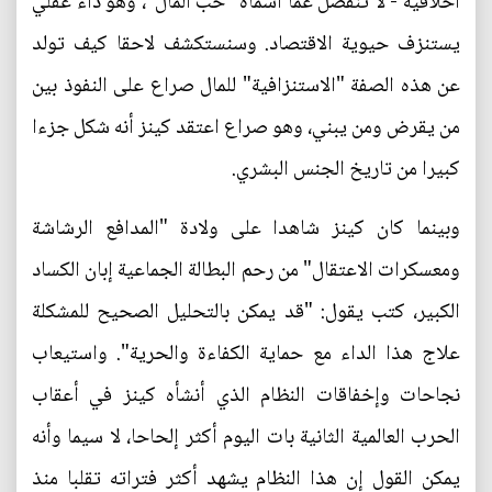
أخلاقية - لا تنفصل عما أسماه "حب المال"، وهو داء عقلي
يستنزف حيوية الاقتصاد. وسنستكشف لاحقا كيف تولد
عن هذه الصفة "الاستنزافية" للمال صراع على النفوذ بين
من يقرض ومن يبني، وهو صراع اعتقد كينز أنه شكل جزءا
كبيرا من تاريخ الجنس البشري.
وبينما كان كينز شاهدا على ولادة "المدافع الرشاشة
ومعسكرات الاعتقال" من رحم البطالة الجماعية إبان الكساد
الكبير، كتب يقول: "قد يمكن بالتحليل الصحيح للمشكلة
علاج هذا الداء مع حماية الكفاءة والحرية". واستيعاب
نجاحات وإخفاقات النظام الذي أنشأه كينز في أعقاب
الحرب العالمية الثانية بات اليوم أكثر إلحاحا، لا سيما وأنه
يمكن القول إن هذا النظام يشهد أكثر فتراته تقلبا منذ