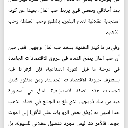
بعد أخلاقي ونفسي قوي يربط حب المال، بعيدا عن كونه
استجابة عقلانية لعدم اليقين، بالطمع وحب السلطة وحب
الذهب.
وفي دراما كينز النقدية، يتخذ حب المال وجهين. ففي حين
أن حب المال يضخ الدماء في عروق الاقتصادات الجامدة
في مرحلة ما قبل الثورة الصناعية، فإن الإفراط فيه
يستنزف حيوية الاقتصادات الحديثة. ومن منظور كينز،
تجسدت هذه الصفة الاستنزافية للمال في أسطورة
ميداس، ملك فريجيا، الذي بلغ به الجشع في اقتناء الذهب
حدا انتهى به (وفق بعض الروايات على الأقل) إلى الموت
جوعا. فالأمر هنا ليس مجرد تفضيل عقلاني للسيولة، بل