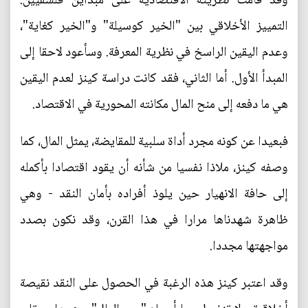
وقد قامت نظريته الاقتصادية على مبدأين فلسفيين:
التمييز الأخلاقي بين "الخير كوسيلة" و"الخير كغاية"،
وعدم اليقين الراسخ في نظرية المعرفة. وسأعود لاحقا إلى
المبدأ الأول. أما الثاني، فقد كانت دراسة كينز لعدم اليقين
هي ما دفعه إلى منح المال مكانته المحورية في الاقتصاد.
فبعيدا عن كونه مجرد أداة سلبية للمقايضة، يمثل المال، كما
وصفه كينز، ملاذا نفسيا من شأنه أن يقود اقتصادا بأكمله
إلى حافة الانهيار حين يلوذ أفراده بأمان النقد - وهي
ظاهرة شهدناها مرارا في هذا القرن، وقد نكون بصدد
مواجهتها مجددا.
وقد اعتبر كينز هذه الرغبة في الحصول على النقد نقيصة