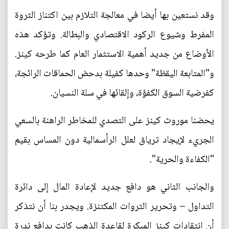
وقد نستعين بها أيضا في معالجة التلازم بين اكتناز الثروة
المفرط وشيوع الركود الاقتصادي والبطالة. وتؤكد هذه
الأوضاع من جديد أهمية الاستثمار العام كما طرحه كينز.
و"المتابعة اليقظة" وحدها كفيلة بدحض الحماقات الرائجة،
كفرضية السوق الكفؤة، وإلقائها في سلة النسيان.
يحضنا موروث كينز على التصدي للمخاطر الراهنة بالسعي
الجريء لإيجاد ترياق لعلل الرأسمالية دون المساس بقيم
"الكفاءة والحرية".
والجانب الثاني هو دافع جديد لإعادة المال إلى دائرة
التداول – وتحرير الثروات المكتنزة. ويجدر بنا أن نتذكر
أن انتقادات كينز المبكرة لقاعدة الذهب كانت بدافع ندرة