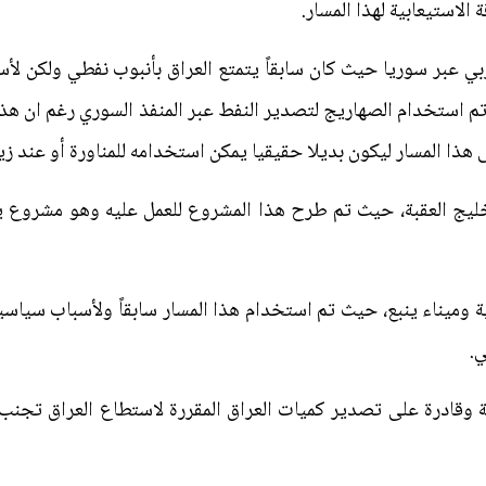
 الاستيعابية لهذا المسار.
لغربي عبر سوريا حيث كان سابقاً يتمتع العراق بأنبوب نفطي ولكن ل
 استخدام الصهاريج لتصدير النفط عبر المنفذ السوري رغم ان هذا 
 هذا المسار ليكون بديلا حقيقيا يمكن استخدامه للمناورة أو عند زي
ن وخليج العقبة، حيث تم طرح هذا المشروع للعمل عليه وهو مشروع ي
ية وميناء ينبع، حيث تم استخدام هذا المسار سابقاً ولأسباب سياسية 
ي.
 وقادرة على تصدير كميات العراق المقررة لاستطاع العراق تجنب 