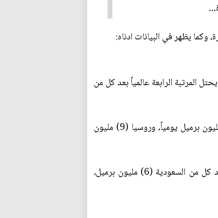
..
 وكما يظهر في البيانات ادناه:
رميل كاحتياطي نفطي مؤكد عام 2024 حسب أوبك، جعله يحتل المرتبة الرابعة عالمياً بعد كل من
الانتاج، وينتج قرابة 4 مليون برميل يومياً، جعله يحتل المرتبة الرابعة عالمياً؛ بعد كل من امريكا (13) مليون برميل يومياً، وروسيا (9) مليون
التصدير، كما ويصدر العراق اكثر من 3.3 مليون برميل يومياً، يحتل بموجبه المرتبة الخامسة عالمياً بعد كل من السعودية (6) مليون برميل،