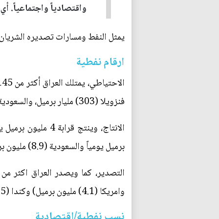
واقتصادياً واجتماعياً. أي
يمثل النفط ومسارات تصديره الشريان ال
ارقام نفطية
فنزويلا (303) مليار برميل، والسعودية (267) مليار برميل، وإيران (208) مليار برميل.
برميل يومياً والسعودية (8.9) مليون برميل يومياً عام 2024.
وامريكا (4.1) مليون برميل) وكندا (3.5) مليون برميل عام 2024 (أوبك، 2024).
نسب نفطية/اقتصادية