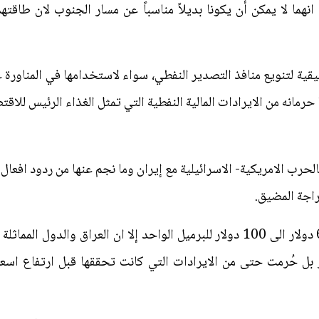
يقية لتنويع منافذ التصدير النفطي، سواء لاستخدامها في المناورة
 حرمانه من الايرادات المالية النفطية التي تمثل الغذاء الرئيس للاقت
 بالحرب الامريكية- الاسرائيلية مع إيران وما نجم عنها من ردود اف
راجة المضيق.
إذ رغم ارتفاع اسعار النفط من 50-60 دولار الى 100 دولار للبرميل الواحد إلا ان ا
ر بل حُرمت حتى من الايرادات التي كانت تحققها قبل ارتفاع اس