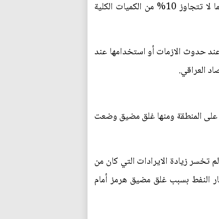
رغم وجود مسارين الشمال والغرب إلا انهما لا يمكن أن يكونا بديلاً مناسباً عن مسار الجنوب لان طاقتهما لا تتجاوز 10% من الكميات الكلية
 عند حدوث الازمات أو استخدامها عند
صاد العراقي.
عال على المنطقة ومنها غلق مضيق وضعت
لعراق والدول المماثلة لم تخسر زيادة الايرادات التي كان من
عار النفط بسبب غلق مضيق هرمز أمام