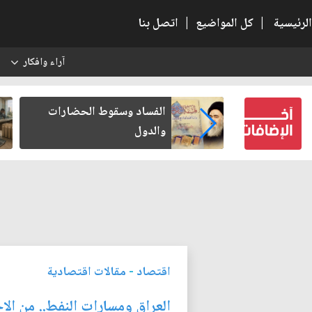
الرئيسية
|
كل المواضيع
|
اتصل بنا
آراء وافكار
س
وسقوط الحضارات
رواتب الموظفين على صفيح
ساخن
اقتصاد
-
مقالات اقتصادية
العراق ومسارات النفط.. من الاح