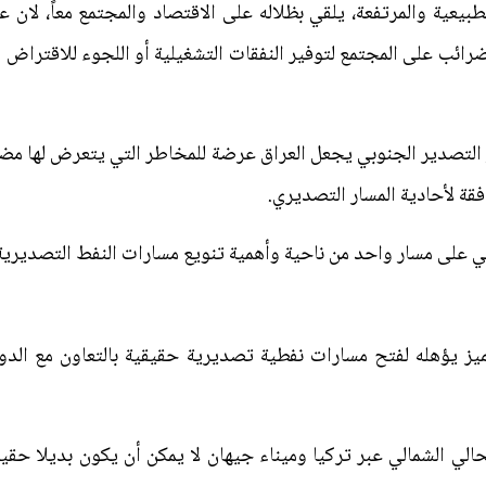
لطبيعية والمرتفعة، يلقي بظلاله على الاقتصاد والمجتمع معاً، لان
ائب على المجتمع لتوفير النفقات التشغيلية أو اللجوء للاقتراض وت
ر التصدير الجنوبي يجعل العراق عرضة للمخاطر التي يتعرض لها مضي
قة لأحادية المسار التصديري.
ي على مسار واحد من ناحية وأهمية تنويع مسارات النفط التصديرية
 يؤهله لفتح مسارات نفطية تصديرية حقيقية بالتعاون مع الدول
الحالي الشمالي عبر تركيا وميناء جيهان لا يمكن أن يكون بديلا حقي