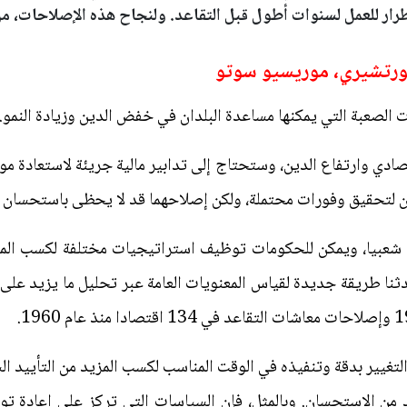
طرار للعمل لسنوات أطول قبل التقاعد. ولنجاح هذه الإصلاحات، من
 فورتشيري، موريسيو سوتو
 الصعبة التي يمكنها مساعدة البلدان في خفض الدين وزيادة النمو.
صادي وارتفاع الدين، وستحتاج إلى تدابير مالية جريئة لاستعادة موا
 لتحقيق وفورات محتملة، ولكن إصلاحهما قد لا يحظى باستحسان ع
شعبيا، ويمكن للحكومات توظيف استراتيجيات مختلفة لكسب المزيد
استحدثنا طريقة جديدة لقياس المعنويات العامة عبر تحليل ما يزيد
لتغيير بدقة وتنفيذه في الوقت المناسب لكسب المزيد من التأييد ال
من الاستحسان. وبالمثل، فإن السياسات التي تركز على إعادة توزي