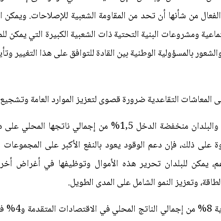
لفعال من شأنها أن تحد من المقاومة الشعبية للإصلاحات. ويمكن ا
عية ومشروعات البنية التحتية ذات الشعبية الكبيرة التي يمكن للم
لشعور بالمسؤولية الوطنية بين القادة للتوافق على هذا التغيير وتأي
 المعاشات التقاعدية ضرورة قصوى لتعزيز الموارد العامة وتشجيع ال
ففي المتوسط، تنفق البلدان الصاعدة والبلدان منخفضة الدخل 1,5%
ة على ذلك، فإن دعم الوقود يعود بالنفع الأكبر على المجموعات ال
، يمكن للبلدان تحرير هذه الأموال وتوظيفها في أغراض أخرى
اقة، وتعزيز النمو الشامل على المدى الطويل.
ويشكل الإنفاق 