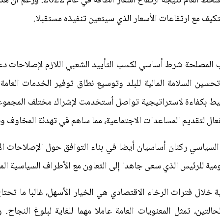
وصرف تحويلات نقدية لتهدئة حالة ال
تكيف مع ارتفاعات الأسعار الذي سيتعين تنفيذه مستقبلا.
 المصلحة شرط أساسي لكسب التأييد الشعبي اللازم لإصلاحات دعم 
سين السلامة المالية للبلد وتوسيع نطاق توفير الخدمات العام
تخطيط بكفاءة لاستراتيجية تواصل اُستخدمت لإشراك مختلف المجم
عال لتقديم المساعدات الاجتماعية، مما ساهم في تهدئة المخاوف وبن
م السياسي ركنان أساسيان أيضا في بناء التوافق حول الإصلاحات ا
مية للرئيس الذي سعى جاهدا إلى التعاون مع الأطراف السياسية المع
ة خلال فترات الرخاء الاقتصادي هي الخيار الأسهل، غالبا ما تح
التين، تمثل المعنويات العامة عاملا مهما للغاية لبلوغ النجاح