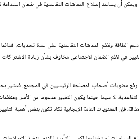
. ويمكن أن يساعد إصلاح المعاشات التقاعدية في ضمان استدامة نظ
 دعم الطاقة ونظم المعاشات التقاعدية على عدة تحديات. فدائما 
تغيير في نظم الضمان الاجتماعي مخاوف بشأن زيادة الاشتراكات أ
فع معنويات أصحاب المصلحة الرئيسيين في المجتمع. فتشير بحوثن
قاعدية، لا سيما حينما يكون التغيير مدعوما من الأسر ومنظمات 
قة، فإن المعنويات العامة الإيجابية تكاد تكون بنفس أهمية التغيير 
ع السياسات استخدامها لكسب التأييد اللازم لتنفيذ الإصلاحات. 