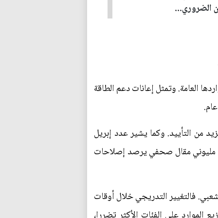
 الضروري...
ردها العامة. وتمثل إعانات دعم الطاقة
ام.
 من التأييد. وكما يشير عدد إبريل
 على مليوني مقال صحفي يرصد إصلاحات
شعبي. فالتغيير التدريجي خلال أوقات
ع الموارد على الفئات الأكثر تضررا،