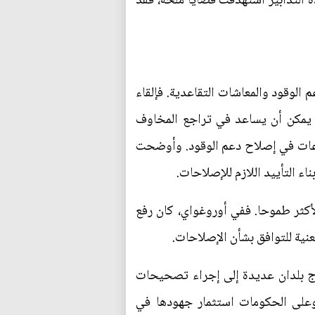
سخط العام نتيجة ارتفاع أسعار الطاقة في عام 2022. ورغم أن هذه التدابير استهدفت قضايا ملحة، فقد
الوقود والمعاشات التقاعدية. فإلقاء
ة يمكن أن يساعد في تراجع المخاوف
وعات في إصلاح دعم الوقود. وأوضحت
اء التأييد اللازم للإصلاحات.
لأكثر طموحا. ففي أوروغواي، كان رفع
نية للتوافق بشأن الإصلاحات.
تاج بلدان عديدة إلى إجراء تصحيحات
. وعلى الحكومات استثمار جهودها في