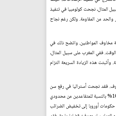
سبيل المثال، نجحت كولومبيا في تنفيذ
ر والحد من المقاومة. ولكن رغم نجاح
ئة مخاوف المواطنين. واتضح ذلك في
الوقت. ففي المغرب على سبيل المثال،
لضغوط الطارئة على الموازنة. وأثبتت هذه الزيادة السريعة التزام
اوف. فقد نجحت أستراليا في رفع سن
استحقاق المعاشات التقاعدية، بالتوازي مع إجراء زيادة كبيرة في المزايا الممنوحة لكبار السن، تجاوزت 10% بالنسبة للمتقاعدين من محدودي
ت حكومات أوروبا إلى تخفيض الضرائب