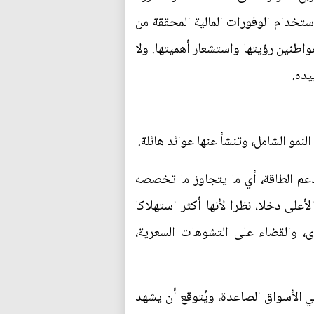
ستخدام الوفورات المالية المحققة من
واطنين رؤيتها واستشعار أهميتها. ولا
يده.
نمو الشامل، وتنشأ عنها عوائد هائلة.
 من إجمالي ناتجها المحلي على دعم الطاقة، أي ما يتجاوز ما تخصصه
أعلى دخلا، نظرا لأنها أكثر استهلاكا
، والقضاء على التشوهات السعرية،
على المعاشات التقاعدية 8% من إجمالي الناتج المحلي في الاقتصادات المتقدمة و4% في الأسواق الصاعدة، ويُتوقع أن يشهد