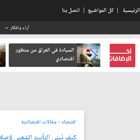
الرئيسية
|
كل المواضيع
|
اتصل بنا
آراء وافكار
س
ادة في العراق من منظور
ما بعد الأربعين.. كيف اتس
صادي
الزيارة من هويتها الشيعية 
حضور عالمي؟
اقتصاد
-
مقالات اقتصادية
كيف يُبنى التأييد الشعبي لإصل