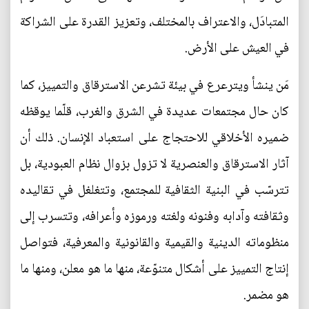
المتبادَل، والاعتراف بالمختلف، وتعزيز القدرة على الشراكة
في العيش على الأرض.
مَن ينشأ ويترعرع في بيئة تشرعن الاسترقاق والتمييز، كما
كان حال مجتمعات عديدة في الشرق والغرب، قلّما يوقظه
ضميره الأخلاقي للاحتجاج على استعباد الإنسان. ذلك أن
آثار الاسترقاق والعنصرية لا تزول بزوال نظام العبودية، بل
تترسّب في البنية الثقافية للمجتمع، وتتغلغل في تقاليده
وثقافته وآدابه وفنونه ولغته ورموزه وأعرافه، وتتسرب إلى
منظوماته الدينية والقيمية والقانونية والمعرفية، فتواصل
إنتاج التمييز على أشكال متنوّعة، منها ما هو معلن، ومنها ما
هو مضمر.