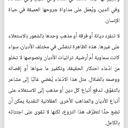
وفي الدين، ويُعمَل على مداواة جروحها العميقة في حياة
الإنسان.
لا تنفرد ديانة أو فرقة أو مذهب وحدها بالشعور بالاستعلاء
على غيرها. هذه الظاهرة تتفشّى في مختلف الأديان، سواء
كانت سماوية أم أرضية. تراثيات الأديان ونصوصها لا تخلو
من ادّعاء احتكار الحقيقة، وتكفير ما سواها أو إقصائه
ووصمه بالضلال. مثل هذا الادّعاء يُفضي غالبًا إلى مشاعر
بالتفوّق، تدفع أتباع كل دين أو مذهب إلى الاستعلاء على
أتباع الأديان والمذاهب الأخرى. العقلانية النقدية يمكن أن
تضع حدًّا لتطرّف هذا النزوع، لكنها لا تقوى على اجتثاثه
بالكامل.