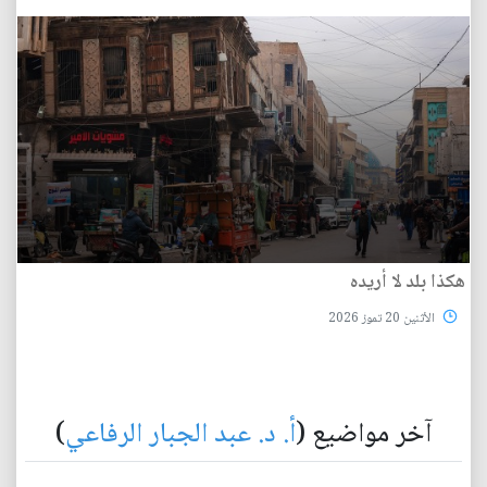
هكذا بلد لا أريده
الأثنين 20 تموز 2026
آخر مواضيع (
أ. د. عبد الجبار الرفاعي
)