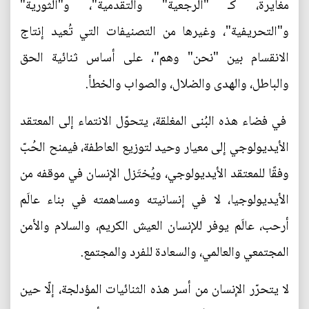
مغايرة، كـ "الرجعية" والتقدمية"، و"الثورية"
و"التحريفية"، وغيرها من التصنيفات التي تُعيد إنتاج
الانقسام بين "نحن" وهم"، على أساس ثنائية الحق
والباطل، والهدى والضلال، والصواب والخطأ.
في فضاء هذه البُنى المغلقة، يتحوّل الانتماء إلى المعتقد
الأيديولوجي إلى معيار وحيد لتوزيع العاطفة، فيمنح الحُبّ
وفقًا للمعتقد الأيديولوجي، ويُختَزل الإنسان في موقفه من
الأيديولوجيا، لا في إنسانيته ومساهمته في بناء عالَم
أرحب، عالَم يوفر للإنسان العيش الكريم، والسلام والأمن
المجتمعي والعالمي، والسعادة للفرد والمجتمع.
لا يتحرّر الإنسان من أسر هذه الثنائيات المؤدلجة، إلّا حين