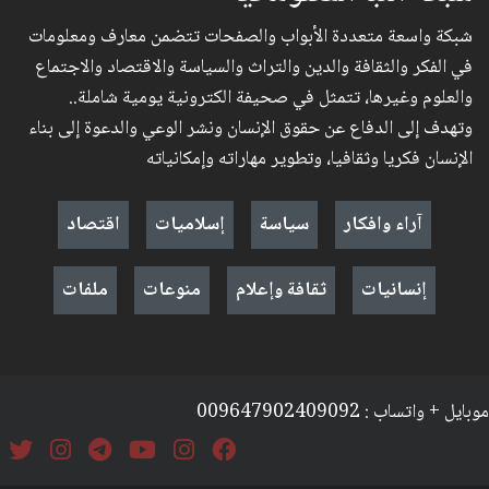
شبكة واسعة متعددة الأبواب والصفحات تتضمن معارف ومعلومات
في الفكر والثقافة والدين والتراث والسياسة والاقتصاد والاجتماع
والعلوم وغيرها، تتمثل في صحيفة الكترونية يومية شاملة..
وتهدف إلى الدفاع عن حقوق الإنسان ونشر الوعي والدعوة إلى بناء
الإنسان فكريا وثقافيا، وتطوير مهاراته وإمكانياته
آراء وافكار
سياسة
إسلاميات
اقتصاد
إنسانيات
ثقافة وإعلام
منوعات
ملفات
موبايل + واتساب : 009647902409092