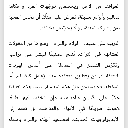
المواقف من الآخر، ويخضعان توجّهات الفرد وأحكامه
لتعاليم وأوامر مسبقة، تفرض عليه، مثلًا، أن يخصّ المحبة
بمن يشاركه المعتقد، وألّا يحبّ من يخالفه.
التربية على عقيدة "الولاء والبراء"، وسواها من المقولات
المشابهة في التراث، تُنتج تصنيفًا للبشر على مراتب،
وتكرّس التمييز في المعاملة على أساس الهويات
الاعتقادية. من يتطابق معتقده معك يُعامل كنفسك، أما
المختلف فلا يستحق مثل هذه المعاملة. ليست هذه الثنائية
حكرًا على الأديان والمذاهب، وإن اتخذت فيها طابعًا
لاهوتيًا صريحًا في الأديان والمذاهب، بل تمتد إلى
الأيديولوجيات الحديثة، فتستعيد الولاء والبراء بأسماء