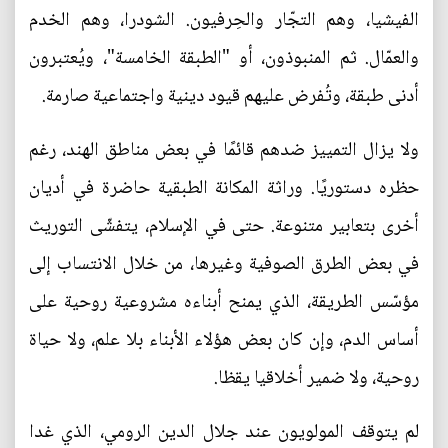
الفيشيا، وهم التجّار والحِرفيون. الشودرا، وهم الخدم
والعمّال. ثم المنبوذون، أو "الطبقة الخامسة"، ويُعتبرون
أدنى طبقة، وتُفرض عليهم قيود دينية واجتماعية صارمة.
ولا يزال التمييز ضدهم قائمًا في بعض مناطق الهند، رغم
حظره دستوريًا. وراثة المكانة الطبقية حاضرة في أديان
أخرى بتعابير متنوعة. حتى في الإسلام، يتفشّى التوريث
في بعض الطرق الصوفية وغيرها، من خلال الانتساب إلى
مؤسّس الطريقة، الذي يمنح أبناءه مشروعية روحية على
أساس الدم، وإن كان بعض هؤلاء الأبناء بلا علم، ولا حياة
روحية، ولا ضمير أخلاقيا يقظا.
لم يتوقف المولويون عند جلال الدين الرومي، الذي غدا