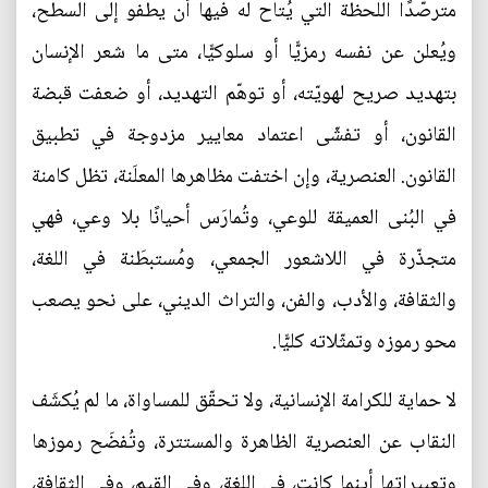
مترصّدًا اللحظة التي يُتاح له فيها أن يطفو إلى السطح،
ويُعلن عن نفسه رمزيًّا أو سلوكيًّا، متى ما شعر الإنسان
بتهديد صريح لهويّته، أو توهّم التهديد، أو ضعفت قبضة
القانون، أو تفشّى اعتماد معايير مزدوجة في تطبيق
القانون. العنصرية، وإن اختفت مظاهرها المعلَنة، تظل كامنة
في البُنى العميقة للوعي، وتُمارَس أحيانًا بلا وعي، فهي
متجذّرة في اللاشعور الجمعي، ومُستبطَنة في اللغة،
والثقافة، والأدب، والفن، والتراث الديني، على نحو يصعب
محو رموزه وتمثّلاته كليًّا.
لا حماية للكرامة الإنسانية، ولا تحقّق للمساواة، ما لم يُكشَف
النقاب عن العنصرية الظاهرة والمستترة، وتُفضَح رموزها
وتعبيراتها أينما كانت، في اللغة، وفي القيم، وفي الثقافة،