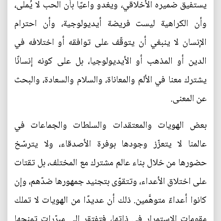
يستفيق ضميره الأخلاقي، ويغدو واعيًا بأن الحب لا يُملى،
وأن الكراهية ليست فريضة أيديولوجية، وأن احترام
الإنسان لا ينبغي أن يتوقّف على توافقه أو اختلافه في
الدين أو المذهب أو الأيديولوجيا، بل على كونه إنسانًا
يشترك معنا في الألم والمعاناة، والسلام والسعادة، والبحث
عن المعنى.
بعض الهويات والمعتقدات والسلطات والجماعات في
عالمنا لا يتعزّز وجودها بوفرة الأصدقاء، ولا يترسّخ
حضورها من خلال بناء عالم مشترك مع المختلف، بل تقتات
على اختلاق الأعداء، وتتقوّى بتجنيد جمهورها ضدّهم، وإن
كانوا أعداءً متوهَّمين. ذلك أن عديدًا من الهويات لا تملك
مقومات الاستمرار في ذاتها، فتفتقر إلى مبرّرات تمنحها