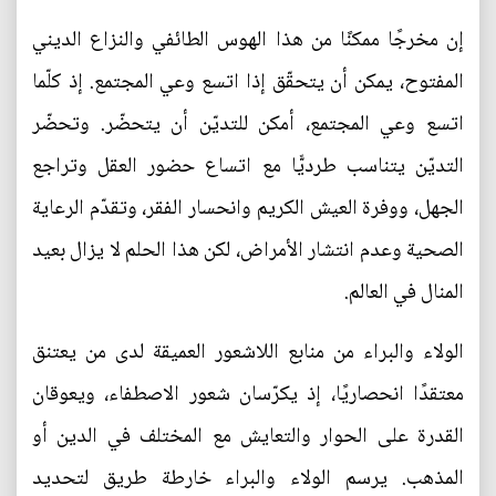
إن مخرجًا ممكنًا من هذا الهوس الطائفي والنزاع الديني
المفتوح، يمكن أن يتحقّق إذا اتسع وعي المجتمع. إذ كلّما
اتسع وعي المجتمع، أمكن للتديّن أن يتحضّر. وتحضّر
التديّن يتناسب طرديًّا مع اتساع حضور العقل وتراجع
الجهل، ووفرة العيش الكريم وانحسار الفقر، وتقدّم الرعاية
الصحية وعدم انتشار الأمراض، لكن هذا الحلم لا يزال بعيد
المنال في العالم.
الولاء والبراء من منابع اللاشعور العميقة لدى من يعتنق
معتقدًا انحصاريًا، إذ يكرّسان شعور الاصطفاء، ويعوقان
القدرة على الحوار والتعايش مع المختلف في الدين أو
المذهب. يرسم الولاء والبراء خارطة طريق لتحديد