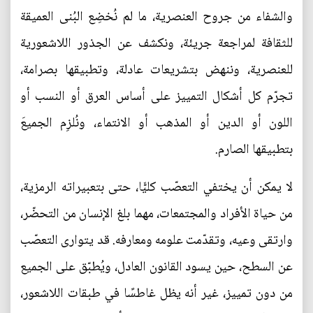
والشفاء من جروح العنصرية، ما لم نُخضِع البُنى العميقة
للثقافة لمراجعة جريئة، ونكشف عن الجذور اللاشعورية
للعنصرية، وننهض بتشريعات عادلة، وتطبيقها بصرامة،
تجرّم كل أشكال التمييز على أساس العرق أو النسب أو
اللون أو الدين أو المذهب أو الانتماء، ونُلزِم الجميعَ
بتطبيقها الصارم.
لا يمكن أن يختفي التعصّب كليًّا، حتى بتعبيراته الرمزية،
من حياة الأفراد والمجتمعات، مهما بلغ الإنسان من التحضّر،
وارتقى وعيه، وتقدّمت علومه ومعارفه. قد يتوارى التعصّب
عن السطح، حين يسود القانون العادل، ويُطبّق على الجميع
من دون تمييز، غير أنه يظل غاطسًا في طبقات اللاشعور،