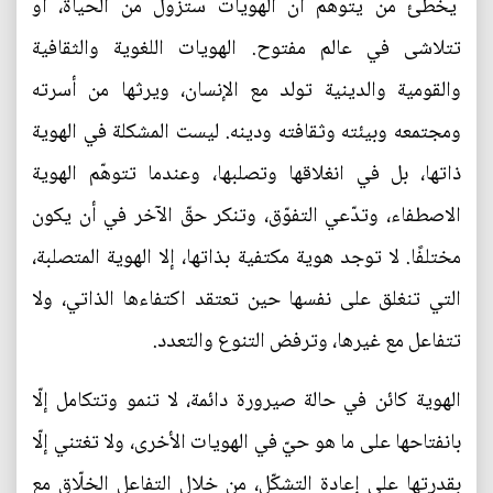
يخطئ من يتوهّم أن الهويات ستزول من الحياة، أو
تتلاشى في عالم مفتوح. الهويات اللغوية والثقافية
والقومية والدينية تولد مع الإنسان، ويرثها من أسرته
ومجتمعه وبيئته وثقافته ودينه. ليست المشكلة في الهوية
ذاتها، بل في انغلاقها وتصلبها، وعندما تتوهّم الهوية
الاصطفاء، وتدّعي التفوّق، وتنكر حقّ الآخر في أن يكون
مختلفًا. لا توجد هوية مكتفية بذاتها، إلا الهوية المتصلبة،
التي تنغلق على نفسها حين تعتقد اكتفاءها الذاتي، ولا
تتفاعل مع غيرها، وترفض التنوع والتعدد.
الهوية كائن في حالة صيرورة دائمة، لا تنمو وتتكامل إلّا
بانفتاحها على ما هو حيّ في الهويات الأخرى، ولا تغتني إلّا
بقدرتها على إعادة التشكّل، من خلال التفاعل الخلّاق مع