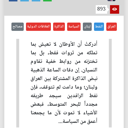
893
العراق
النفط
لبنان
السياسة
الذاكرة
العلاقات الدولية
مصالح
أدركتُ أن الأوطان لا تعيش بما
تملكه من ثروات فقط، بل بما
تختزنه من روابط خفية تقاوم
النسيان. إن دقات الساعة الذهبية
نبض الذاكرة المشتركة بين العراق
ولبنان؛ وما دامت لم تتوقف، فإن
نفط الرافدين سيجد طريقه
مجدداً للبحر المتوسط، فبعض
الأشياء لا تموت لأن ما يجمعنا
أعمق من السياسة...