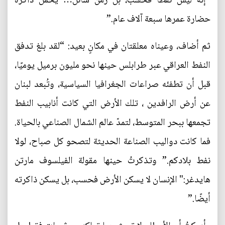
“إنه ليس نفطًا فحسب، بل زمنٌ سائل… يحمل ذاكرة
حضارة عمرها سبعة آلاف عام.”
ثم أضاف، وعيناه معلقتان في مكانٍ بعيد: “لقد بلغ تدفق
النفط العراقي عبر طرابلس حينها نحو مليون برميل يوميًا،
قبل أن تطفئه صراعات الجغرافيا السياسية، وتُبعد لبنان
عن أرض الرافدين ، تلك الأرض التي كانت أنابيب النفط
تجمعها ببحر المتوسط، لتمدّ عالم الشمال الصناعي بالحياة.
فما كانت دواليب الصناعة الحديثة لتصحو كل صباح، لولا
نفط بلادكم.” وتذكرتُ حينها مقولة الفيلسوف مارتن
هايدغر:" الإنسان لا يسكن الأرض فحسب، بل يسكن ذاكرته
أيضًا.”