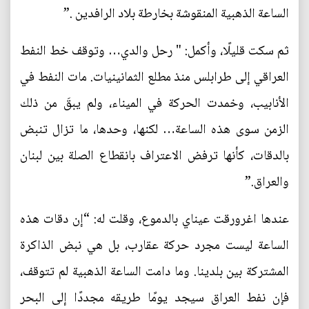
الساعة الذهبية المنقوشة بخارطة بلاد الرافدين .”
ثم سكت قليلًا، وأكمل: " رحل والدي… وتوقف خط النفط
العراقي إلى طرابلس منذ مطلع الثمانينيات. مات النفط في
الأنابيب، وخمدت الحركة في الميناء، ولم يبقَ من ذلك
الزمن سوى هذه الساعة… لكنها، وحدها، ما تزال تنبض
بالدقات، كأنها ترفض الاعتراف بانقطاع الصلة بين لبنان
والعراق.”
عندها اغرورقت عيناي بالدموع، وقلت له: “إن دقات هذه
الساعة ليست مجرد حركة عقارب، بل هي نبض الذاكرة
المشتركة بين بلدينا. وما دامت الساعة الذهبية لم تتوقف،
فإن نفط العراق سيجد يومًا طريقه مجددًا إلى البحر