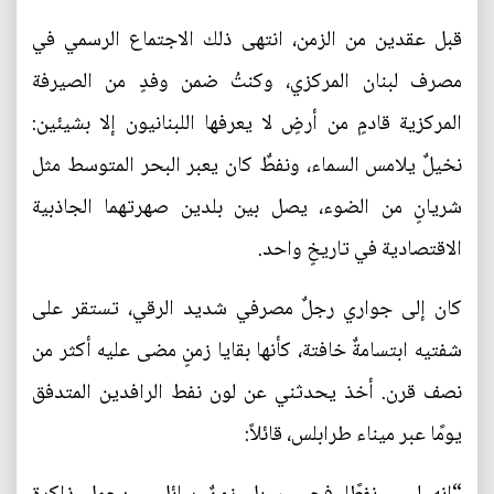
قبل عقدين من الزمن، انتهى ذلك الاجتماع الرسمي في
مصرف لبنان المركزي، وكنتُ ضمن وفدٍ من الصيرفة
المركزية قادمٍ من أرضٍ لا يعرفها اللبنانيون إلا بشيئين:
نخيلٌ يلامس السماء، ونفطٌ كان يعبر البحر المتوسط مثل
شريانٍ من الضوء، يصل بين بلدين صهرتهما الجاذبية
الاقتصادية في تاريخٍ واحد.
كان إلى جواري رجلٌ مصرفي شديد الرقي، تستقر على
شفتيه ابتسامةٌ خافتة، كأنها بقايا زمنٍ مضى عليه أكثر من
نصف قرن. أخذ يحدثني عن لون نفط الرافدين المتدفق
يومًا عبر ميناء طرابلس، قائلاً: