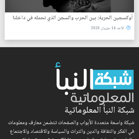
أوكسجين الحرية: بين الحرب والسجن الذي نحمله في داخلنا
الأحد 14 حزيران 2026
شبكة النبأ المعلوماتية
شبكة واسعة متعددة الأبواب والصفحات تتضمن معارف ومعلومات
في الفكر والثقافة والدين والتراث والسياسة والاقتصاد والاجتماع