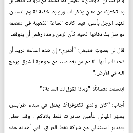
وأدركتُ أن الأوطان لا تعيش بما تملكه من ثروات فقط، بل
بما تختزنه من معانٍ وذكريات وروابط خفية تقاوم النسيان.
تنهد الرجل بأسى، فيما كانت الساعة الذهبية في معصمه
تواصل بثّ دقاتها الحية، كأن الزمن وحده رفض أن يتوقف.
قال لي بصوتٍ خفيض: “أتدري؟ إن هذه الساعة تريد أن
تحدثك، أيها القادم من بغداد… من جوهرة الشرق ورمح
الله في الأرض.”
ابتسمت متسائلًا: "وماذا تقول لك الساعة؟”
أجاب: “كان والدي تكنوقراطًا يعمل في ميناء طرابلس،
يسهر الليالي لتأمين صادرات نفط بلادكم . وقد حظي
بتقديرٍ استثنائي من شركة نفط العراق، التي أهدته هذه