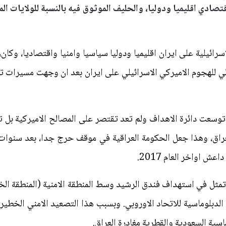
اقتصادي اقليميا ودوليا، والحليف الموثوق فيه بالنسبة للولايات ال
ائيلية على ايران اقليميا ودوليا سياسيا وامنيا واقتصاديا، وكان، 
الي للهجوم الاميركي الاسرائيلي على ايران بعد ان وجهت مسيرات ت
سعت دائرة الاهداف ولم تعد تقتصر على المصالح الاميركية بل تع
لعراق، وهذا جعل الحكومة العراقية في موقف حرج جدا، بعد سنوات 
عش اواخر العام 2017.
ير تمثل في استهداف فندق الرشيد وسط المنطقة الامنية (المنطقة ال
ة الدبلوماسية للاتحاد الاوروبي. وبسبب هذا التصعيد الامني الخ
اسية السعودية والقطرية مغادرة العراق.