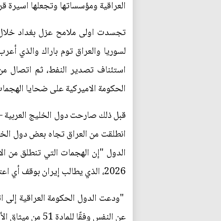
العراقية ومؤسساتها وتجعلها اسيرة قرا
لسوريا والعراق توم باراك والذي أعرب
استئناف تصدير النفط، ثم اتصال من 
الحكومة الاميركية على ضحايا الهجمات ا
قبل ذلك صارحت دول الخليج العربية –ع
انطلقت من العراق تجاه بعض دول الخلي
2026، الذي يطالب إيران بوقف أي اعتداء أو تهديد للدول المجاورة، بما في ذلك عبر الوكلاء".
"ودعت الدول الحكومة العراقية إلى ا
عن النفس وفقًا للمادة 51 من ميثاق الأمم المتحدة ". وهذا يعني ان هذه الدول ربما تساهم في استهداف مواقع تلك الفصائل في العراق.