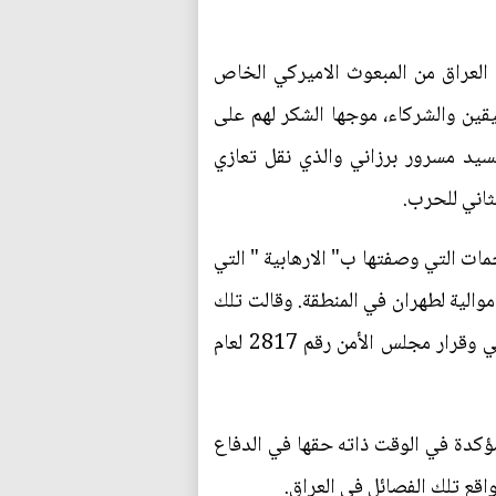
مة اقليم كردستان العراق من المبعوث الاميركي الخاص
يقين والشركاء، موجها الشكر لهم على
سيد مسرور برزاني والذي نقل تعازي
لثاني للحرب.
ات التي وصفتها ب" الارهابية " التي
والية لطهران في المنطقة. وقالت تلك
الدول "إن الهجمات التي تنطلق من الأراضي العراقية ضد دول الجوار ومنشآتها تمثل خرقًا للقانون الدولي وقرار مجلس الأمن رقم 2817 لعام
ؤكدة في الوقت ذاته حقها في الدفاع