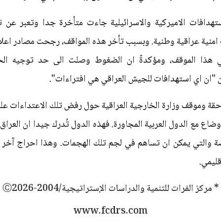
ستهدافات الاميركية والاسرائيلية جاءت متأخرة جدا وتعبر عن 
منية عراقية وطنية. وبسبب تأخر هذه المواقف، رجحت مصادر اعلا
 هذا الموقف، ومؤكدةً ان الضغوط وصلت الى حد توجيه الحكو
"ان اي استهدافات للجيش العراقي هي افتراءات".
حقة وموقف وزارة الخارجية العراقية حول رفض تلك الاعتداءات على 
اوضاع مع الدول العربية المجاورة. فهذه الدول تُدرك جيدا ان العراق
راصة والتي يمكن ان تساهم في لجم تلك الهجمات. وهذا احراج آخر
قليمي.
* مركز الفرات للتنمية والدراسات الإستراتيجية/2004-Ⓒ2026
www.fcdrs.com