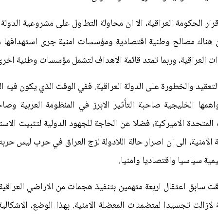
 قرار الحكومة العراقية، الا ان محاولة التطاول على مشروعية الدول
ان هناك مصالح وطنية اقتصادية ومؤسسات امنية جرى استهدافها 
رات العراقية، وربما تمتد قائمة الاهداف لتشمل مؤسسات وطنية اخرى
عقيد والخطورة على الدولة العراقية. ففي الوقت الذي يكون فيه ال
اهمها الخليجية صاحبة التأثير الابرز في المنظومة العربية وصاحبة
ت المتحدة الاميركية، فضلا عن الحاجة للجهود الدولية لتثبيت الاس
 الامنية، الى ان اصرار حالة اللادولة لزج العراق في حرب ليس حرب
ليمية سياسيا واقتصاديا وامنيا.
ت سابق اعتقال اربعة متهمين بتنفيذ هجمات من الاراضي العراقية
ولة لازالت تجسيدا لمتضمنات المعضلة الامنية. بهذا الوضع، الاشكالي