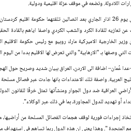
رات اللادولة. وتضعه في موقف عزلة اقليمية ودولية.
تجسدت اولى ملامح عزل بغداد خلال يوم 26 اذار الجاري بعد اتصالين تلقتهما حكو
 عن تعازيه للقادة الكرد والشعب الكردي واصفا اياهم بالقادة الحق
وزير الخارجية الاميركية مارك روبيو مع رئيس حكومة الاقليم ال
لتي وصفها بـ "الارهابية" والتي تعرض لها الاقليم بدءا من اليوم ا
دا عُمان– اضافة الى الاردن، العراق ببيان شديد وصريح حول الهجم
ج العربية. واصفة تلك الاعتداءات بانها جاءت عبر فصائل مسلحة م
تخاذ إجراءات فورية لوقف هجمات الفصائل المسلحة من أراضيها، م