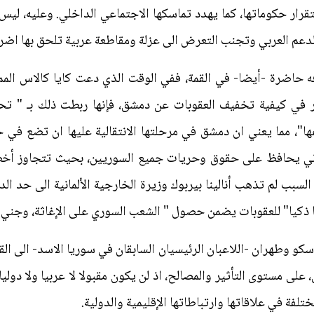
ار حكوماتها، كما يهدد تماسكها الاجتماعي الداخلي. وعليه، ليس ام
عم العربي وتجنب التعرض الى عزلة ومقاطعة عربية تلحق بها اضرار
ه حاضرة -أيضا- في القمة، ففي الوقت الذي دعت كايا كالاس الممث
نظر في كيفية تخفيف العقوبات عن دمشق، فإنها ربطت ذلك بـ " ت
، مما يعني ان دمشق في مرحلتها الانتقالية عليها ان تضع في حس
ي يحافظ على حقوق وحريات جميع السوريين، بحيث تتجاوز أخطاء
السبب لم تذهب أنالينا بيربوك وزيرة الخارجية الألمانية الى حد ال
ا ذكيا" للعقوبات يضمن حصول " الشعب السوري على الإغاثة، وجني ث
و وطهران -اللاعبان الرئيسيان السابقان في سوريا الاسد- الى الق
على مستوى التأثير والمصالح، اذ لن يكون مقبولا لا عربيا ولا دو
لفة في علاقاتها وارتباطاتها الإقليمية والدولية.