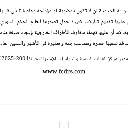
سورية الجديدة ان لا تكون فوضوية او مؤدلجة وعاطفية في قراراته
ل عليها تقديم تنازلات كثيرة حول تصورها لنظام الحكم السوري 
ة، كما أن عليها تهدئة مخاوف الأطراف الخارجية بإيجاد صيغة منا
سد قد تعقبها حسرة ومصاعب جمة وخطيرة في الأشهر والسنين القادم
دير مركز الفرات للتنمية والدراسات الإستراتيجية/2004-Ⓒ2025
www.fcdrs.com