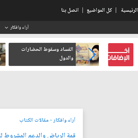
الرئيسية
|
كل المواضيع
|
اتصل بنا
آراء وافكار
س
عين كتب لنفسه
الفساد وسقوط الحضارات
والدول
آراء وافكار
-
مقالات الكتاب
قمة الرياض والدعم المشروط للق