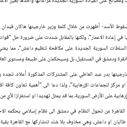
صالح على القيادة السورية الجديدة مراعاتها واخذها بعين الاعتبار
 سقوط الأسد- أظهرت من خلال كلمة وزير خارجيتها هاكان فيدان اه
في إعادة الاعمار"، ولكنها بالمقابل شددت على ضرورة حل "قوات
ة السلطات السورية الجديدة على مكافحة تنظيم داعش"، مما يعني 
انقرة ودمشق في المستقبل، بل وسيحكمان على طبيعة ومستوى العلاق
ارجيتها بدر عبد العاطي على المشتركات المذكورة أعلاه، تجده ر
و مركز للجماعات الإرهابية"، ولذا دعا الى "أهمية تعاون كافة ال
رهابية على الأرض السورية، بما قد يمثل تهديدا او استفزازا لأي من 
اهرة من تحول النظام في دمشق الى نظام إسلامي يحكمه الاخوا
البان او داعش، وهي مخاوف بلا شك تتشاركها مع القاهرة بقية الد