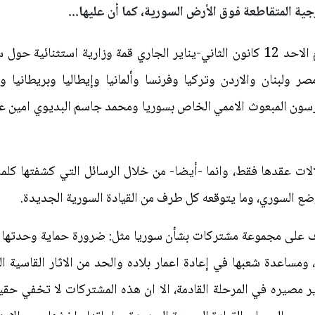
ية المتقاطعة فوق الأرض السورية، كما أن عليها...
شهدت العاصمة السعودية الرياض يوم الاحد 12 كانون الثاني-يناير الجاري قمة وز
 ولبنان والاردن وتركيا وفرنسا وألمانيا وإيطاليا وبريطانيا وال
يدرسون المبعوث الاممي الخاص بسوريا ومحمد جاسم البديوي امين ع
الات عقدها فقط، وانما -أيضا- من خلال الرسائل التي كشفتها كل
ضع السوري، وما يتوقعه كل طرف من القيادة السورية الجديدة.
 على مجموعة مشتركات بشأن سوريا مثل: ضرورة حماية وحدتها وس
ومساعدة شعبها في إعادة اعمار بلاده والحد من الاثار القاسية ال
 مصيره في المرحلة القادمة، الا ان هذه المشتركات لا تخفي حقيق