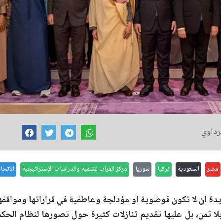
رداوي
مصر
السعودية
تركيا
سوريا
مركز الفرات للتنمية والدراسات الإستراتيجية
الاتحا
يدة ان لا تكون فوضوية او مؤدلجة وعاطفية في قراراتها ومواقفها
بلا ثمن، بل عليها تقديم تنازلات كثيرة حول تصورها لنظام الحك