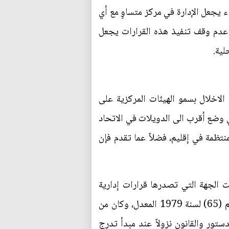
اء يجعل الإدارة في مركز متساوٍ مع أي
 عدم وقف تنفيذ هذه القرارات يجعل
لية.
الاخلال بسمو الهيئات المركزية على
ي وضع أقرب الى الدويلات في الاتحاد
منتظمة في إقليم، فضلاً عما تقدم فإن
ت الجهة التي تصدرها قرارات إدارية
تنظيمية تدخل في اختصاص محكمة القضاء الإداري استناداً للمادة (7/رابعاً) من قانون مجلس الدولة رقم (65) لسنة 1979 المعدل، وكان من
ستور والقانون نزولاً عند مبدأ تدرج