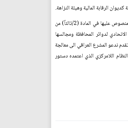
 كديوان الرقابة المالية وهيئة النزاهة.
وأخيراً لابد من الإشارة الى أن مجلس الدولة بين رأيه بخصوص عدم التعارض بين رقابة مجلس النواب المنصوص عليها في المادة (2/ثالثاً) من
 ورقابة ديوان الرقابة المالية الاتحادي لدوائر المحافظة ومجالسها
ي المادة (47) من نفس القانون بموجب قراره بالعدد (75/2009) في 13/9/2009، لما تقدم ندعو المشرع العراقي الى معالجة
لنظام اللامركزي الذي اعتمده دستور