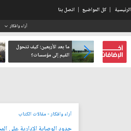
الرئيسية
|
كل المواضيع
|
اتصل بنا
آراء وافكار
س
رير من سلطة
ما بعد الأربعين: كيف تتحول
ة في وعي النهضة
القيم إلى مؤسسات؟
آراء وافكار
-
مقالات الكتاب
حدود الوصاية الإدارية على الم