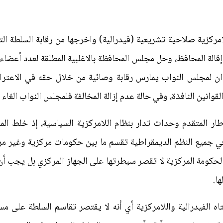
ركزية صلاحية تشريعية (فيدرالية) واخرجها من رقابة السلطة الت
الة المحافظ، وحل مجلس المحافظة بالاغلبية المطلقة لعدد أعضاء
 ان لمجلس النواب يمارس رقابة وصائية من خلال حقه في الاعتر
قوانين النافذة، وفي حالة عدم إزالة المخالفة فلمجلس النواب الغاء ال
ر المتقدم وحدات تدار بنظام اللامركزية السياسية، إذ خلط المش
ة في جميع النظم الديمقراطية تقسم ما بين حكومات مركزية وغير م
الحكومة المركزية لا تقصر سيطرتها على الجهاز المركزي بل يجب أن
ا.
ه الفيدرالية واللامركزية أي أنه لا يقتصر تقاسم السلطة على مس