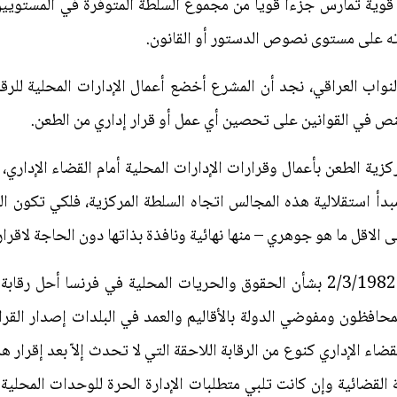
قوية تمارس جزءاً قوياً من مجموع السلطة المتوفرة في المستويين
رته على مستوى نصوص الدستور أو القانون.
ص في القوانين على تحصين أي عمل أو قرار إداري من الطعن.
ركزية الطعن بأعمال وقرارات الإدارات المحلية أمام القضاء الإدار
مبدأ استقلالية هذه المجالس اتجاه السلطة المركزية، فلكي تكون 
ى الاقل ما هو جوهري – منها نهائية ونافذة بذاتها دون الحاجة لاقرار
ولذلك نجد أن قانون رقم (312) في 2/3/1982 بشأن الحقوق والحريات المحلية في 
محافظون ومفوضي الدولة بالأقاليم والعمد في البلدات إصدار القرا
قضاء الإداري كنوع من الرقابة اللاحقة التي لا تحدث إلاّ بعد إقرار ه
بة القضائية وإن كانت تلبي متطلبات الإدارة الحرة للوحدات المحلية