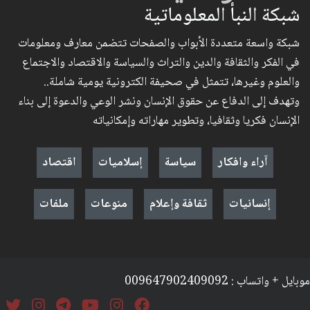
شبكة النبأ المعلوماتية
شبكة واسعة متعددة الأبواب والصفحات تتضمن معارف ومعلومات
في الفكر والثقافة والدين والتراث والسياسة والاقتصاد والاجتماع
والعلوم وغيرها، تتمثل في صحيفة الكترونية يومية شاملة..
وتهدف إلى الدفاع عن حقوق الإنسان ونشر الوعي والدعوة إلى بناء
الإنسان فكريا وثقافيا، وتطوير مهاراته وإمكانياته
آراء وافكار
سياسة
إسلاميات
اقتصاد
إنسانيات
ثقافة وإعلام
منوعات
ملفات
موبايل + واتساب : 009647902409092