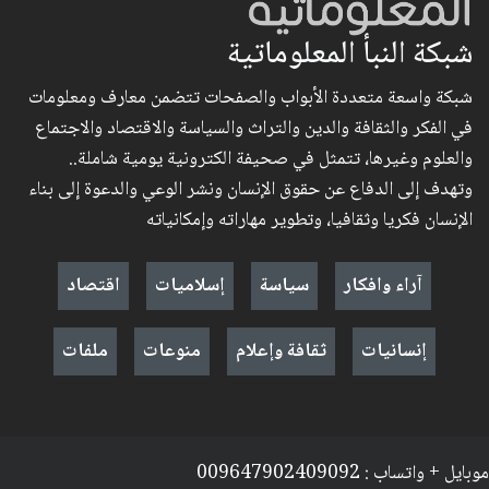
شبكة النبأ المعلوماتية
شبكة واسعة متعددة الأبواب والصفحات تتضمن معارف ومعلومات
في الفكر والثقافة والدين والتراث والسياسة والاقتصاد والاجتماع
والعلوم وغيرها، تتمثل في صحيفة الكترونية يومية شاملة..
وتهدف إلى الدفاع عن حقوق الإنسان ونشر الوعي والدعوة إلى بناء
الإنسان فكريا وثقافيا، وتطوير مهاراته وإمكانياته
آراء وافكار
سياسة
إسلاميات
اقتصاد
إنسانيات
ثقافة وإعلام
منوعات
ملفات
موبايل + واتساب : 009647902409092