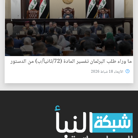
ما وراء طلب البرلمان تفسير المادة (72/ثانياً/ب) من الدستور
الأربعاء 18 شباط 2026