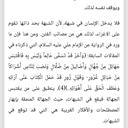
ويوقف نفسه لذلك.
فلا يدخل الإنسان في شبهة، لأن الشبهة بحد ذاتها تقوم
على الاغراء، لذلك هي من مصائب الفتن. ومن هنا فإن ما
ورد في الرواية عن الإمام علي عليه السلام، التي ذكرناه في
المقالات السابقة: (وَآخَرُ قَدْ تَسَمَّى عَالِماً وَلَيْسَ بِهِ فَاقْتَبَسَ
جَهَائِلَ مِنْ جُهَّالٍ وَأَضَالِيلَ مِنْ ضُلَّالٍ وَنَصَبَ لِلنَّاسِ أَشْرَاكاً
مِنْ حَبَائِلِ غُرُورٍ- وَقَوْلِ زُورٍ قَدْ حَمَلَ الْكِتَابَ عَلَى آرَائِهِ
وَعَطَفَ الْحَقَّ عَلَى أَهْوَائِهِ..)(4)، ينطبق على من يقتبس
الجهالة فيقع في الشبهات، حيث الجهالة المنمقة بإبهار
المصطلحات والأفكار الغريبة هي التي قد توقع في
الشبهات.