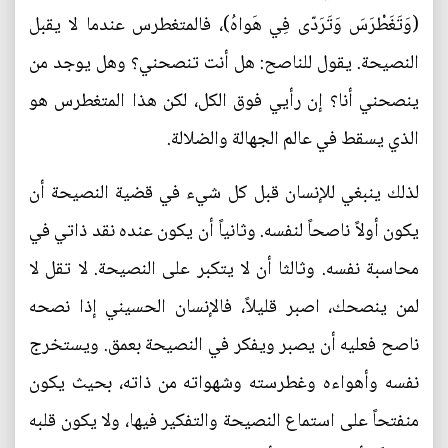
(وَتَغَطْرَسَ وَتَرَدّى فِي هَواهُ)، فالمتغطرس عندما لا يقبل
النصيحة. يقول للناصح: هل أنت تنصحني؟ وهل يوجد من
ينصحني أنا؟ إن رأيي فوق الكل، لكن هذا المتغطرس هو
الذي يسقط في عالم الجهالة والضلالة.
لذلك ينبغي للإنسان قبل كل شيء في قضية النصيحة أن
يكون أولاً ناصحاً لنفسه. وثانياً أن يكون عنده نقد ذاتي في
محاسبة نفسه. وثالثا أن لا يتكبر على النصيحة. لا تقل لا
لمن ينصحك، اصبر قليلاً، فالإنسان الحسيني إذا نصحه
ناصح فعليه أن يصبر ويفكر في النصيحة بعمق. ويستخرج
نفسه وأهواءه وغطرسته وشهواته من ذاته، بحيث يكون
منفتحاً على استماع النصيحة والتفكير فيها، ولا يكون قلبه