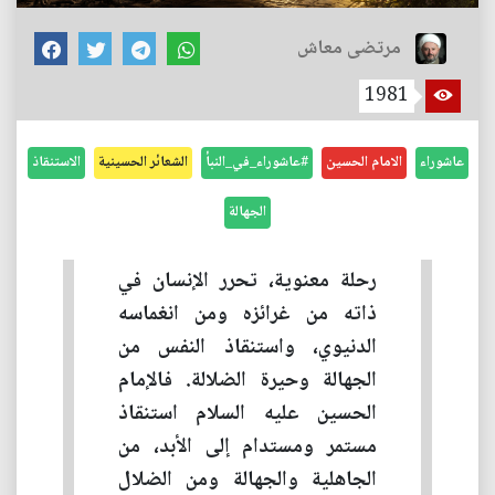
مرتضى معاش
1981
عاشوراء
الامام الحسين
#عاشوراء_في_النبأ
الشعائر الحسينية
الاستنقاذ
الجهالة
رحلة معنوية، تحرر الإنسان في
ذاته من غرائزه ومن انغماسه
الدنيوي، واستنقاذ النفس من
الجهالة وحيرة الضلالة. فالإمام
الحسين عليه السلام استنقاذ
مستمر ومستدام إلى الأبد، من
الجاهلية والجهالة ومن الضلال