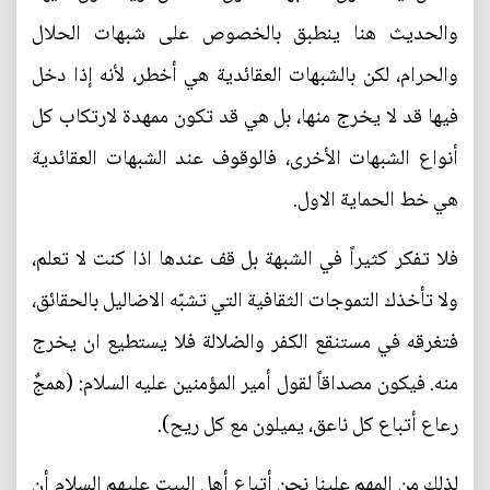
والحديث هنا ينطبق بالخصوص على شبهات الحلال
والحرام، لكن بالشبهات العقائدية هي أخطر، لأنه إذا دخل
فيها قد لا يخرج منها، بل هي قد تكون ممهدة لارتكاب كل
أنواع الشبهات الأخرى، فالوقوف عند الشبهات العقائدية
هي خط الحماية الاول.
فلا تفكر كثيراً في الشبهة بل قف عندها اذا كنت لا تعلم،
ولا تأخذك التموجات الثقافية التي تشبّه الاضاليل بالحقائق،
فتغرقه في مستنقع الكفر والضلالة فلا يستطيع ان يخرج
منه. فيكون مصداقاً لقول أمير المؤمنين عليه السلام: (همجٌ
رعاع أتباع كل ناعق، يميلون مع كل ريح).
لذلك من المهم علينا نحن أتباع أهل البيت عليهم السلام أن