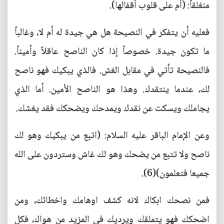
منغلقاً: (أم على قلوب أقفالها).
فعليه أن يتفكر في النصيحة هل هي جيدة له أم لا، وغالباً
ما تكون جيدة. خصوصاً إذا كان الناصح عاقلاً وأميناً.
فالنصيحة تأتي في مقابل الغش. فالذي يبكيك فهو ناصح
لك، عندما ينتقدك. وهذا هو الناصح الأمين. أما الذي
يجاملك ويسكت عن نقدك ويمدحك ويضحكك فقد يغشك.
وعن الإمام الباقر عليه السلام: (اتبع من يبكيك وهو لك
ناصح ولا تتبع من يضحك وهو لك غاش وستردون على الله
جميعا فتعلمون)(6).
فمن نصحك ابكاك لانه كشف اوهامك واخطائك، ومن
اضحكك فهو يتملقك ويرديك في المزيد من هواك، فكل