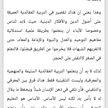
وهذا يعني ان هناك تقصير في التربية العقائدية العميقة
على أصول الدين والأفكار الدينية. حيث لابد للناس
وخصوصا الأبناء ان يتعلموا بطريقة علمية استدلالية
مفاهيم التوحيد والعدل والنبوة والإمامة والمعاد، حتى
لاتغريهم الشبهات فلا يخرجوا عن الطريق فيضلوا، فالتعلم
في الصغر كالنقش على الحجر.
لذلك لا بد أن يتعلموا التربية العقائدية السليمة والمنهجية
والمعرفية، وليست التلقينية فقط. هناك فرق بين المعرفي
والتلقيني. فأن نلقي في ذهن الإنسان شيئاً ويحفظ ما يقال
له لا بأس به، لكنه ليس الأساس. الأساس هو التعليم
المعرفي، أن يتعلم الأسباب والمسببات، وأن يتعلم