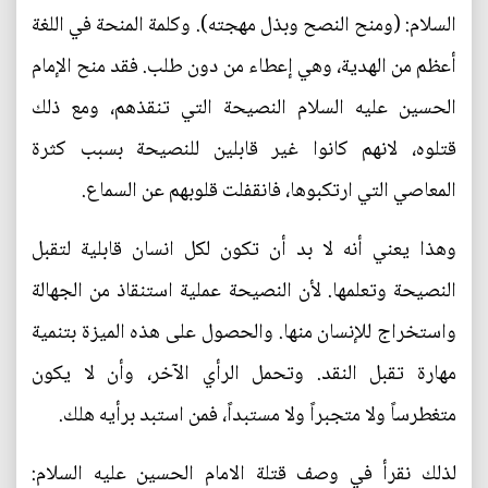
السلام: (ومنح النصح وبذل مهجته). وكلمة المنحة في اللغة
أعظم من الهدية، وهي إعطاء من دون طلب. فقد منح الإمام
الحسين عليه السلام النصيحة التي تنقذهم، ومع ذلك
قتلوه، لانهم كانوا غير قابلين للنصيحة بسبب كثرة
المعاصي التي ارتكبوها، فانقفلت قلوبهم عن السماع.
وهذا يعني أنه لا بد أن تكون لكل انسان قابلية لتقبل
النصيحة وتعلمها. لأن النصيحة عملية استنقاذ من الجهالة
واستخراج للإنسان منها. والحصول على هذه الميزة بتنمية
مهارة تقبل النقد. وتحمل الرأي الآخر، وأن لا يكون
متغطرساً ولا متجبراً ولا مستبداً، فمن استبد برأيه هلك.
لذلك نقرأ في وصف قتلة الامام الحسين عليه السلام: