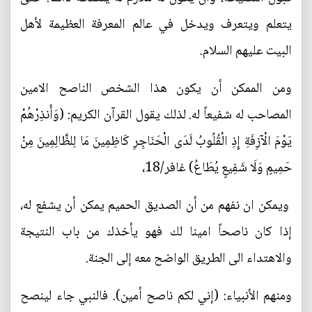
يتعلم ويتعرف ويدخل في عالم المعرفة العظيمة لأهل
البيت عليهم السلام.
ومن الممكن أن يكون هذا الشخص الناصح الامين
المصاحب له شفيعاً له. لذلك يقول القرآن الكريم: (وَأَنذِرْهُمْ
يَوْمَ الْآزِفَةِ إِذِ الْقُلُوبُ لَدَى الْحَنَاجِرِ كَاظِمِينَ مَا لِلظَّالِمِينَ مِنْ
حَمِيمٍ وَلَا شَفِيعٍ يُطَاعُ) غافر/18،
ويمكن ان نفهم من أن الصديق الحميم يمكن أن يشفع له،
إذا كان ناصحاً امينا لك فهو يأخذك من باب النتيجة
والاهتداء الى الطريق الواضح معه إلى الجنة.
ومنهم الأنبياء: (إني لكم ناصح أمين). فالنبي جاء لينصح