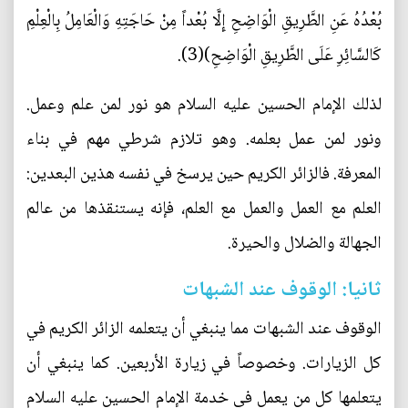
بُعْدُهُ عَنِ الطَّرِيقِ الْوَاضِحِ إِلَّا بُعْداً مِنْ حَاجَتِهِ وَالْعَامِلُ بِالْعِلْمِ
كَالسَّائِرِ عَلَى الطَّرِيقِ الْوَاضِحِ)(3).
لذلك الإمام الحسين عليه السلام هو نور لمن علم وعمل.
ونور لمن عمل بعلمه. وهو تلازم شرطي مهم في بناء
المعرفة. فالزائر الكريم حين يرسخ في نفسه هذين البعدين:
العلم مع العمل والعمل مع العلم، فإنه يستنقذها من عالم
الجهالة والضلال والحيرة.
ثانيا: الوقوف عند الشبهات
الوقوف عند الشبهات مما ينبغي أن يتعلمه الزائر الكريم في
كل الزيارات. وخصوصاً في زيارة الأربعين. كما ينبغي أن
يتعلمها كل من يعمل في خدمة الإمام الحسين عليه السلام