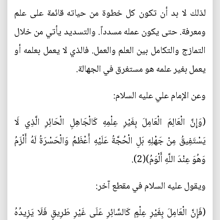
لذلك لا بد أن تكون كل خطوة من حياته قائمة على علم
ومعرفة. حتى يكون عمله مسدداً. والتسديد يأتي من خلال
التمازج والتكامل بين العلم والعمل. فالذي لا يعمل بعلمه أو
يعمل بغير علمه هو مستغرق في الجهالة.
وعن الإمام علي عليه السلام:
(وَإِنَّ الْعَالِمَ الْعَامِلَ بِغَيْرِ عِلْمِهِ كَالْجَاهِلِ الْحَائِرِ الَّذِي لَا
يَسْتَفِيقُ مِنْ جَهْلِهِ بَلِ الْحُجَّةُ عَلَيْهِ أَعْظَمُ وَالْحَسْرَةُ لَهُ أَلْزَمُ
وَهُوَ عِنْدَ اللَّهِ أَلْوَمُ)(2).
ويقول عليه السلام في مقطع آخر:
(فَإِنَّ الْعَامِلَ بِغَيْرِ عِلْمٍ كَالسَّائِرِ عَلَى غَيْرِ طَرِيقٍ فَلَا يَزِيدُهُ