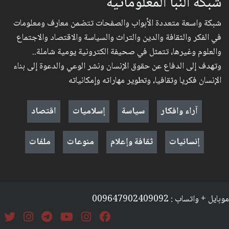
شبكة النبأ المعلوماتية
شبكة واسعة متعددة الأبواب والصفحات تتضمن معارف ومعلومات
في الفكر والثقافة والدين والتراث والسياسة والاقتصاد والاجتماع
والعلوم وغيرها، تتمثل في صحيفة الكترونية يومية شاملة..
وتهدف إلى الدفاع عن حقوق الإنسان ونشر الوعي والدعوة إلى بناء
الإنسان فكريا وثقافيا، وتطوير مهاراته وإمكانياته
آراء وافكار
سياسة
إسلاميات
اقتصاد
إنسانيات
ثقافة وإعلام
منوعات
ملفات
موبايل + واتساب : 009647902409092