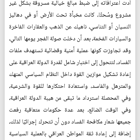
أدت اعترافاته إلى ضبط مبالغ خيالية مسروقة بشكل غير
مشروع وسُحتًا، كانت مخبأة تحت الأرض أو في دهاليز
النسيان أو التناسي، ناهيك عن الذهب والعقارات الفاخرة
والسيارات الفخمة، بعد أن دخلت صولة الفجر يومها التالي،
وقد تجاوزت كونها عملية أمنية وقضائية تستهدف ملفات
الفساد، لتتحول إلى اختبار شامل لقدرة الدولة العراقية على
إعادة تشكيل موازين القوة داخل النظام السياسي المنهك
والمترهل والفاسد، واستعادة احتكارها للقوة والشرعية،
وفي المحصلة استرداد ما تبقى من هيبة الدولة العراقية،
وفي الوقت الضائع، بعد عدة حكومات متعاقبة رفعت
جميعها شعار مكافحة الفساد دون أن تتحرك إجرائيًا لذلك،
إضافة إلى إعادة ثقة المواطن العراقي بالعملية السياسية