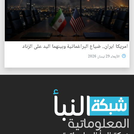
امريكا ايران.. ضياع البراغماتية وبينهما اليد على الزناد
الأربعاء 29 نيسان 2026