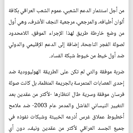
من أجل استثمار الدعم الشعبي، عموم الشعب العراقي بكافة
ألوان أطيافه، والمرجعي، مرجعية النجف الأشرف، وهي أول
من وضع خارطة طريق لهذا الإجراء الموفق، اللامحدود
لصولة الفجر الناجحة، إضافة إلى الدعم الإقليمي والدولي
ضد أول خيط من خيوط شبكة الفساد.
ضربة موفقة والتي لم تكن على الطريقة الهوليوودية ضد
إحدى العصابات المتمرسة بالجريمة المنظمة، بل كانت صولة
فرسان موفقة وسرية طال انتظارها -لأكثر من عقدين بعد
التغيير النيساني الفاشل والمدمر عام 2003- ضد ملامح
أخطبوط عملاق غرس أذرعه الخبيثة وشبكات نفوذه في
جميع الجسد العراقي لأكثر من عقدين ونيف، دون أي